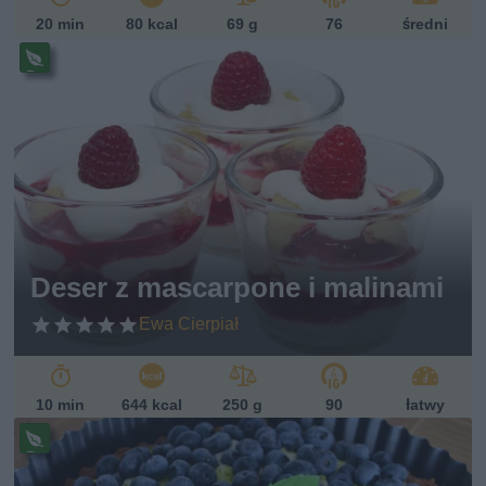
20 min
80 kcal
69 g
76
średni
Pr
ze
pi
s
w
eg
et
ari
ań
sk
Deser z mascarpone i malinami
i
Ewa Cierpiał
10 min
644 kcal
250 g
90
łatwy
Pr
ze