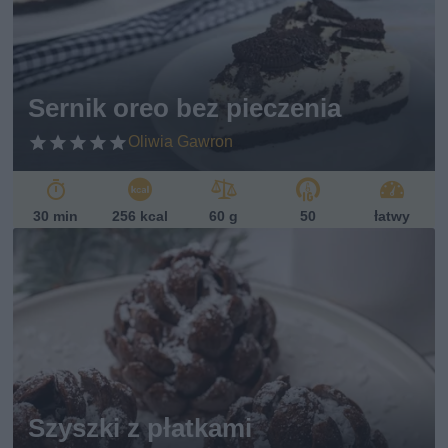
eg
et
ari
ań
sk
Sernik oreo bez pieczenia
i
Oliwia Gawron
30 min
256 kcal
60 g
50
łatwy
Szyszki z płatkami