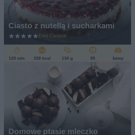
Ciasto z nutellą i sucharkami
Ewa Cierpiał
120 min
338 kcal
130 g
85
łatwy
Domowe ptasie mleczko