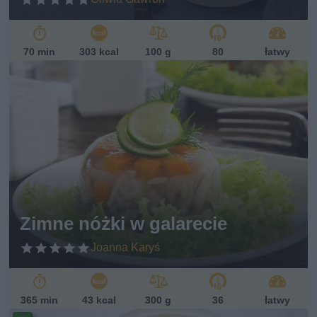
70 min
303 kcal
100 g
80
łatwy
Zimne nóżki w galarecie
Joanna Karyś
365 min
43 kcal
300 g
36
łatwy