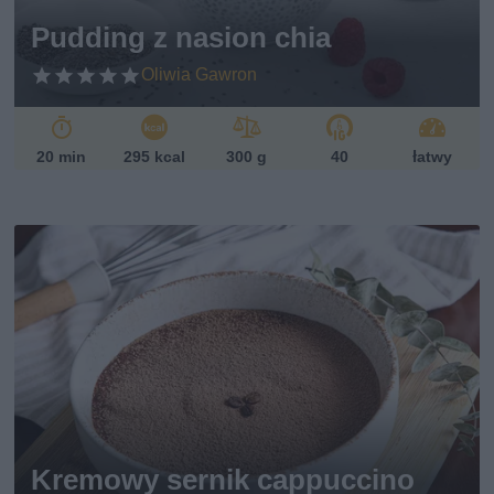
sk
Pudding z nasion chia
i
Oliwia Gawron
20 min
295 kcal
300 g
40
łatwy
Kremowy sernik cappuccino