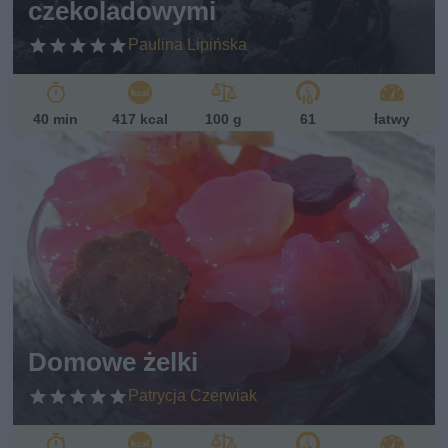
czekoladowymi
Paulina Lipińska
40 min
417 kcal
100 g
61
łatwy
Domowe żelki
Patrycja Czerwiak