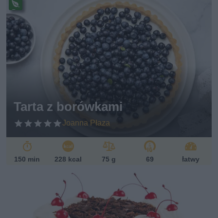
Pr
ze
pi
s
w
eg
et
ari
ań
sk
Tarta z borówkami
i
Joanna Płaza
150 min
228 kcal
75 g
69
łatwy