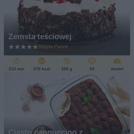
Zemsta teściowej
Magda Panek
210 min
676 kcal
250 g
63
średni
Ciasto cappuccino z