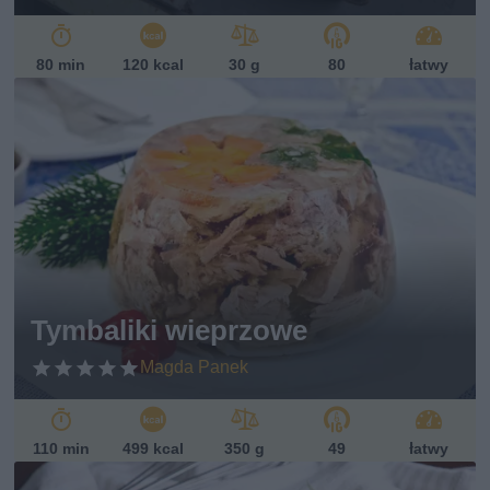
80 min
120 kcal
30 g
80
łatwy
Tymbaliki wieprzowe
Magda Panek
110 min
499 kcal
350 g
49
łatwy