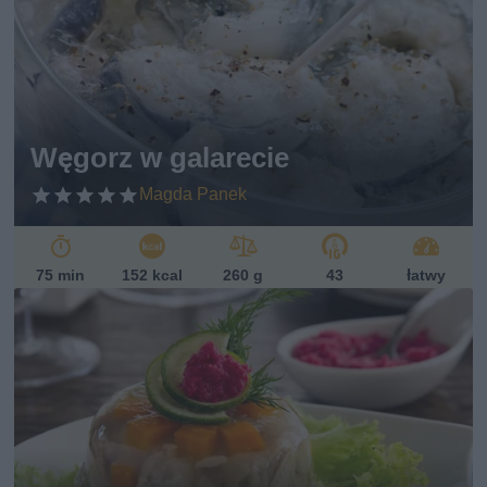
Węgorz w galarecie
Magda Panek
75 min
152 kcal
260 g
43
łatwy