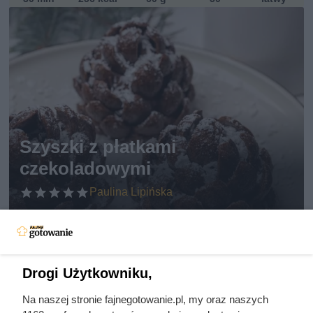
Szyszki z płatkami
czekoladowymi
Paulina Lipińska
40 min
417 kcal
100 g
61
łatwy
Drogi Użytkowniku,
Na naszej stronie fajnegotowanie.pl, my oraz naszych