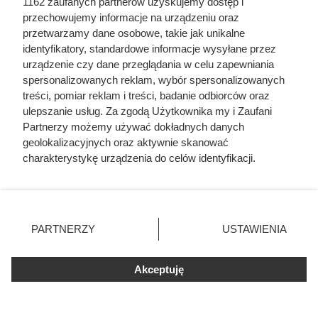
1162 zaufanych partnerów uzyskujemy dostęp i
przechowujemy informacje na urządzeniu oraz
przetwarzamy dane osobowe, takie jak unikalne
identyfikatory, standardowe informacje wysyłane przez
urządzenie czy dane przeglądania w celu zapewniania
spersonalizowanych reklam, wybór spersonalizowanych
treści, pomiar reklam i treści, badanie odbiorców oraz
Domowe żelki
ulepszanie usług. Za zgodą Użytkownika my i Zaufani
Patrycja Czerwiak
Partnerzy możemy używać dokładnych danych
geolokalizacyjnych oraz aktywnie skanować
charakterystykę urządzenia do celów identyfikacji.
Ponieważ cenimy Twoją prywatność, prosimy o zgodę na
20 min
80 kcal
69 g
76
średni
korzystanie z tych technologii poprzez kliknięcie
„Akceptuję”. Zgoda jest dobrowolna i zawsze możesz ją
zmienić/wycofać klikając przycisk ustawień prywatności
PARTNERZY
USTAWIENIA
znajdujący się w lewym dolnym rogu strony
. Niektóre
rodzaje przetwarzania danych nie wymagają zgody
Akceptuję
użytkownika, ale masz prawo sprzeciwić się takiemu
przetwarzaniu. Preferencje będą miały zastosowania tylko
na tej witrynie.