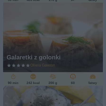
Galaretki z golonki
Oliwia Gawron
90 min
242 kcal
200 g
60
łatwy