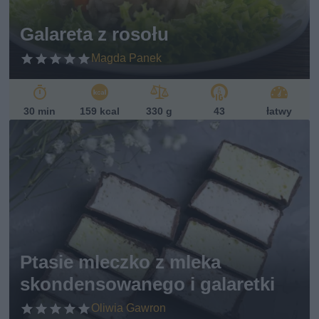
Galareta z rosołu
Magda Panek
30 min
159 kcal
330 g
43
łatwy
Ptasie mleczko z mleka
skondensowanego i galaretki
Oliwia Gawron