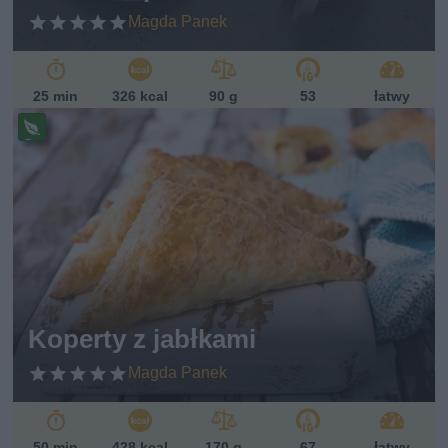
Magda Panek
25 min
326 kcal
90 g
53
łatwy
Pr
ze
pi
s
w
eg
et
ari
ań
sk
Koperty z jabłkami
i
Magda Panek
50 min
428 kcal
170 g
67
łatwy