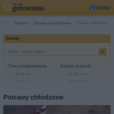
MENU
Fa
ceb
Przepisy
Sposoby przyrządzania
Potrawy chłodzone
ook
Szukaj
W
y
s
Czas przygotowania
Kalorie w porcji
z
u
do 10 min
do 100 kcal
k
10-20 min
100-200 kcal
i
20-30 min
200-300 kcal
w
a
Potrawy chłodzone
30-60 min
300-400 kcal
r
powyżej 60 min
400-500 kcal
k
powyżej 500 kcal
a