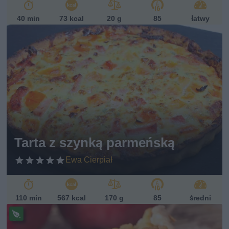
40 min
73 kcal
20 g
85
łatwy
Tarta z szynką parmeńską
Ewa Cierpiał
110 min
567 kcal
170 g
85
średni
Pr