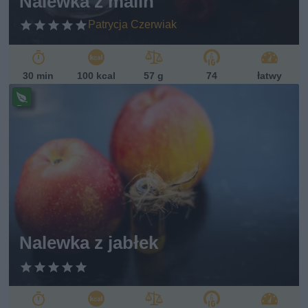
Nalewka z malin
Patrycja Czerwiak
30 min
100 kcal
57 g
74
łatwy
Pr
ze
pi
s
w
eg
ań
sk
i
Nalewka z jabłek