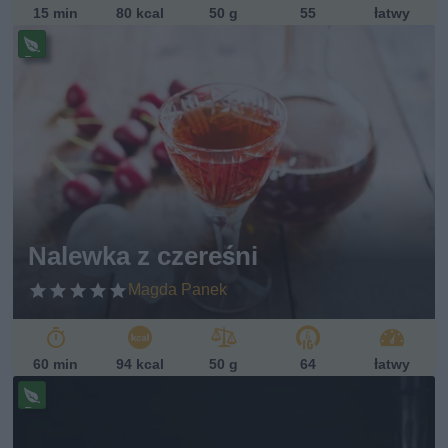
15 min
80 kcal
50 g
55
łatwy
Pr
ze
pi
s
w
eg
ań
sk
i
Nalewka z czereśni
Magda Panek
60 min
94 kcal
50 g
64
łatwy
Pr
ze