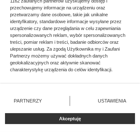
1162 zaufanych partnerów uzyskujemy dostęp i
s
przechowujemy informacje na urządzeniu oraz
w
przetwarzamy dane osobowe, takie jak unikalne
eg
identyfikatory, standardowe informacje wysyłane przez
ań
sk
urządzenie czy dane przeglądania w celu zapewniania
i
spersonalizowanych reklam, wybór spersonalizowanych
treści, pomiar reklam i treści, badanie odbiorców oraz
Nalewka ze śliwek staropolska
ulepszanie usług. Za zgodą Użytkownika my i Zaufani
Partnerzy możemy używać dokładnych danych
geolokalizacyjnych oraz aktywnie skanować
charakterystykę urządzenia do celów identyfikacji.
Ponieważ cenimy Twoją prywatność, prosimy o zgodę na
40 min
133 kcal
100 g
70
średni
korzystanie z tych technologii poprzez kliknięcie
„Akceptuję”. Zgoda jest dobrowolna i zawsze możesz ją
Pr
zmienić/wycofać klikając przycisk ustawień prywatności
PARTNERZY
USTAWIENIA
ze
znajdujący się w lewym dolnym rogu strony
. Niektóre
pi
rodzaje przetwarzania danych nie wymagają zgody
s
Akceptuję
użytkownika, ale masz prawo sprzeciwić się takiemu
w
przetwarzaniu. Preferencje będą miały zastosowania tylko
eg
ań
na tej witrynie.
sk