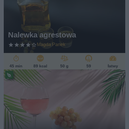
w
eg
ań
sk
i
Nalewka agrestowa
Magda Panek
45 min
89 kcal
50 g
59
łatwy
Pr
ze
pi
s
w
eg
ań
sk
i