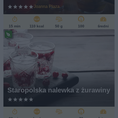
Joanna Płaza
15 min
110 kcal
50 g
100
średni
Pr
ze
pi
s
w
eg
ań
sk
i
Staropolska nalewka z żurawiny