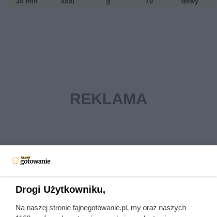
30 min
kcal
g
70
łatwy
Drogi Użytkowniku,
Pr
ze
Na naszej stronie fajnegotowanie.pl, my oraz naszych
pi