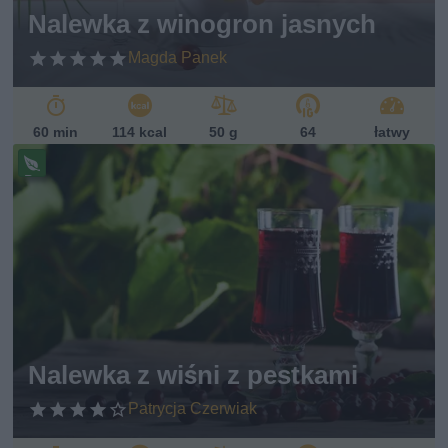
Nalewka z winogron jasnych
Magda Panek
60 min
114 kcal
50 g
64
łatwy
Pr
ze
pi
s
w
eg
ań
sk
i
Nalewka z wiśni z pestkami
Patrycja Czerwiak