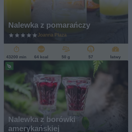
ań
sk
i
Nalewka z pomarańczy
Joanna Płaza
43200 min
64 kcal
50 g
57
łatwy
Pr
ze
pi
s
w
eg
ań
sk
i
Nalewka z borówki
amerykańskiej