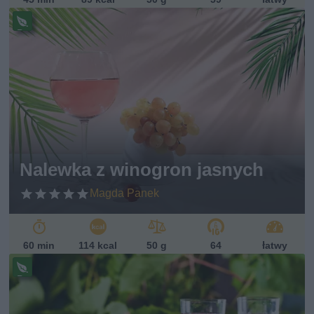
Pr
ze
pi
s
w
eg
ań
sk
i
Nalewka z winogron jasnych
Magda Panek
60 min
114 kcal
50 g
64
łatwy
Pr
ze
pi