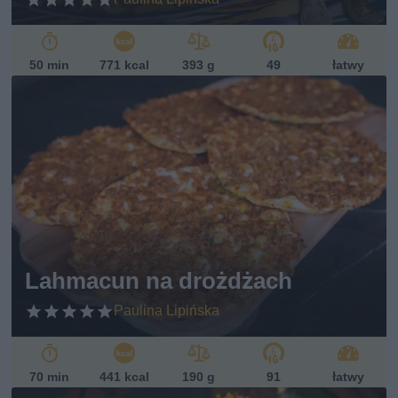
50 min
771 kcal
393 g
49
łatwy
Lahmacun na drożdżach
Paulina Lipińska
70 min
441 kcal
190 g
91
łatwy