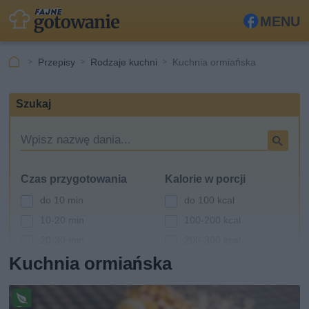
MENU
Fa
ceb
Przepisy
Rodzaje kuchni
Kuchnia ormiańska
ook
Szukaj
W
y
s
Czas przygotowania
Kalorie w porcji
z
u
do 10 min
do 100 kcal
k
10-20 min
100-200 kcal
i
20-30 min
200-300 kcal
w
a
Kuchnia ormiańska
30-60 min
300-400 kcal
r
powyżej 60 min
400-500 kcal
k
powyżej 500 kcal
a