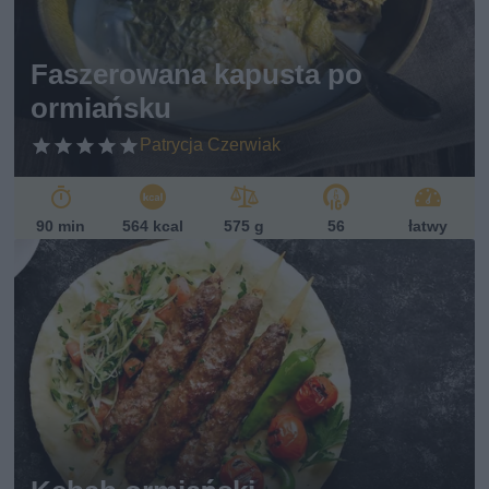
Faszerowana kapusta po
ormiańsku
Patrycja Czerwiak
90 min
564 kcal
575 g
56
łatwy