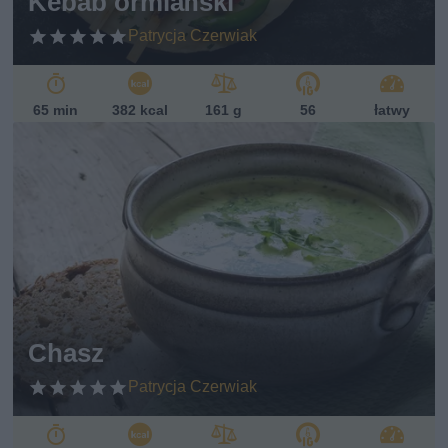
Kebab ormiański
Patrycja Czerwiak
65 min
382 kcal
161 g
56
łatwy
Chasz
Patrycja Czerwiak