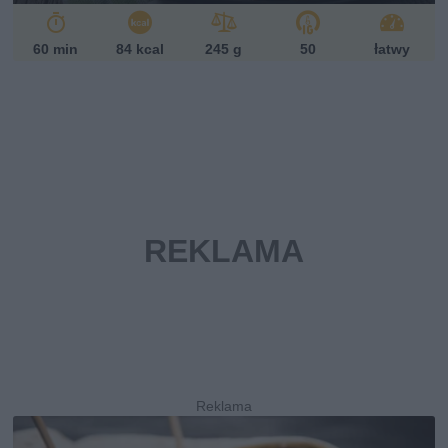
60 min
84 kcal
245 g
50
łatwy