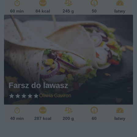
60 min
84 kcal
245 g
50
łatwy
Farsz do lawasz
Oliwia Gawron
40 min
287 kcal
200 g
60
łatwy