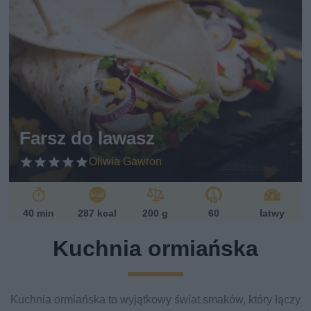
Farsz do lawasz
Oliwia Gawron
40 min
287 kcal
200 g
60
łatwy
Kuchnia ormiańska
Kuchnia ormiańska to wyjątkowy świat smaków, który łączy