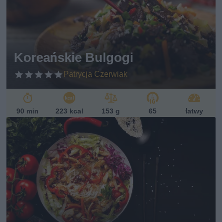
Koreańskie Bulgogi
Patrycja Czerwiak
90 min
223 kcal
153 g
65
łatwy