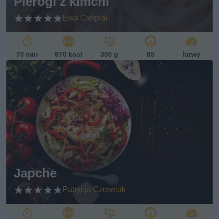
Pierogi z kimchi
Ewa Cierpiał
70 min
970 kcal
350 g
85
łatwy
Japche
Patrycja Czerwiak