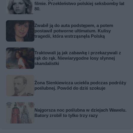
filmie. Przekleństwo polskiej seksbomby lat
80.
Zwabił ją do auta podstępem, a potem
postawił potworne ultimatum. Kulisy
tragedii, która wstrząsnęła Polską
Traktowali ją jak zabawkę i przekazywali z
rąk do rąk. Niewiarygodne losy słynnej
skandalistki
Żona Sienkiewicza uciekła podczas podróży
poślubnej. Powód do dziś szokuje
Najgorsza noc poślubna w dziejach Wawelu.
Batory zrobił to tylko trzy razy