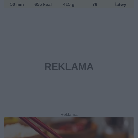
50 min
655 kcal
415 g
76
łatwy