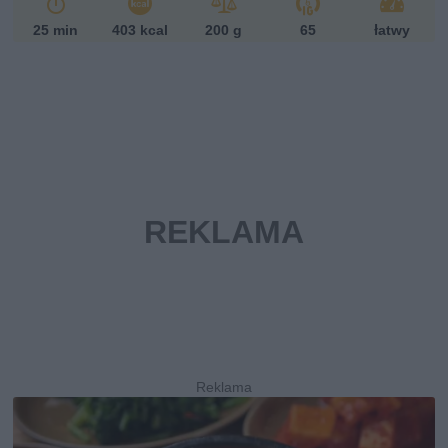
25 min
403 kcal
200 g
65
łatwy