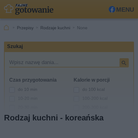
MENU
Fa
ceb
Przepisy
Rodzaje kuchni
None
ook
Szukaj
W
y
s
Czas przygotowania
Kalorie w porcji
z
u
do 10 min
do 100 kcal
k
10-20 min
100-200 kcal
i
20-30 min
200-300 kcal
w
a
Rodzaj kuchni - koreańska
30-60 min
300-400 kcal
r
powyżej 60 min
400-500 kcal
k
powyżej 500 kcal
a