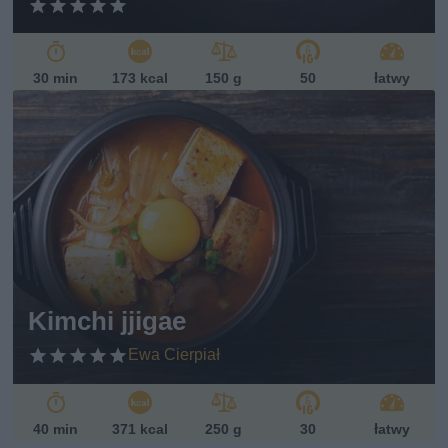
30 min
173 kcal
150 g
50
łatwy
Kimchi jjigae
Ewa Cierpiał
40 min
371 kcal
250 g
30
łatwy