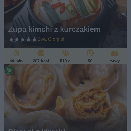
Zupa kimchi z kurczakiem
Ewa Cierpiał
40 min
287 kcal
510 g
50
łatwy
Pr
ze
pi
s
w
eg
ań
sk
i