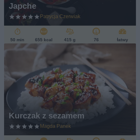
Japche
Patrycja Czerwiak
50 min
655 kcal
415 g
76
łatwy
Kurczak z sezamem
Magda Panek