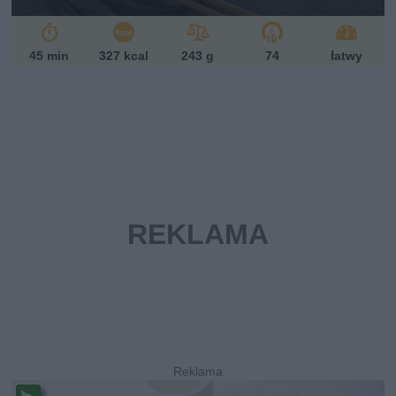
45 min
327 kcal
243 g
74
łatwy