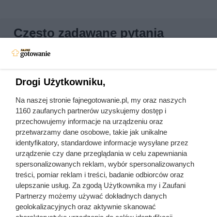
Często zadawane pytania
Co to jest kimchi
Drogi Użytkowniku,
Z czym jeść kimchi
Na naszej stronie fajnegotowanie.pl, my oraz naszych
1160 zaufanych partnerów uzyskujemy dostęp i
Poznaj inne kategorie przepisów na
przechowujemy informacje na urządzeniu oraz
FajneGotowanie.pl
przetwarzamy dane osobowe, takie jak unikalne
identyfikatory, standardowe informacje wysyłane przez
urządzenie czy dane przeglądania w celu zapewniania
Rodzaje kuchni
Sposoby przyrządzania
spersonalizowanych reklam, wybór spersonalizowanych
Rodzaje posiłków
Diety
treści, pomiar reklam i treści, badanie odbiorców oraz
ulepszanie usług. Za zgodą Użytkownika my i Zaufani
Rodzaje potraw
Smaki
Partnerzy możemy używać dokładnych danych
geolokalizacyjnych oraz aktywnie skanować