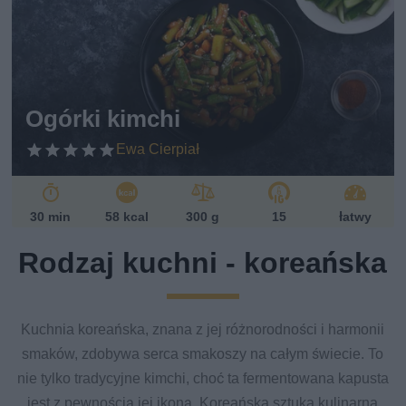
w
eg
ań
sk
i
Ogórki kimchi
Ewa Cierpiał
30 min
58 kcal
300 g
15
łatwy
Rodzaj kuchni - koreańska
Kuchnia koreańska, znana z jej różnorodności i harmonii
smaków, zdobywa serca smakoszy na całym świecie. To
nie tylko tradycyjne kimchi, choć ta fermentowana kapusta
jest z pewnością jej ikoną. Koreańska sztuka kulinarna