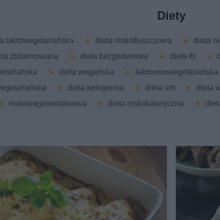
Diety
ta laktowegetariańska
dieta niskotłuszczowa
dieta 
eta zbilansowana
dieta bezglutenowa
dieta fit
d
getariańska
dieta wegańska
laktoowowegetariańska
egetariańska
dieta ketogenna
dieta sirt
dieta 
niskowęglowodanowa
dieta niskokaloryczna
die