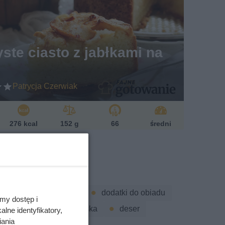
ste ciasto z jabłkami na
Patrycja Czerwiak
276 kcal
152 g
66
średni
w
awka
II śniadanie
dodatki do obiadu
my dostęp i
acja
szybka przekąska
deser
lne identyfikatory,
iania