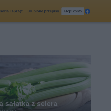
oria i sprzęt
Ulubione przepisy
Moje konto
Fa
ceb
ook
a sałatka z selera