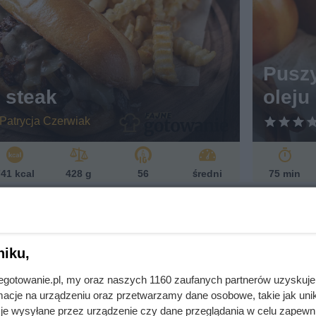
s
w
eg
et
ari
ań
Puszy
sk
 steak
oleju
i
Patrycja Czerwiak
41 kcal
428 g
56
średni
75 min
Rodzaje posiłkó
niku,
óż
lunch
wykwintne
podwieczorek
przyst
jnegotowanie.pl, my oraz naszych 1160 zaufanych partnerów uzyskuje
rinki
śniadanie
obiad do pracy
obiad
kol
cje na urządzeniu oraz przetwarzamy dane osobowe, takie jak unika
je wysyłane przez urządzenie czy dane przeglądania w celu zapewn