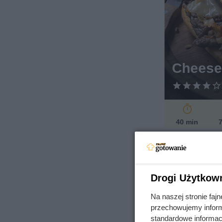
Cheese
40 min
7
Drogi Użytkow
na podr
Na naszej stronie fa
d
przechowujemy informa
standardowe informac