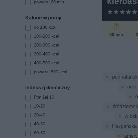
kiełbas
powyżej 60 min
k
a
Kalorie w porcji
do 100 kcal
80 min
2
100-200 kcal
200-300 kcal
300-400 kcal
400-500 kcal
powyżej 500 kcal
podhalańsk
austr
Indeks glikemiczny
o
Poniżej 10
10-20
śródziemn
20-40
włosk
40-60
hiszpańska
60-80
amery