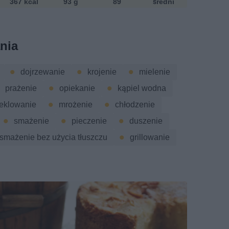
367 kcal
93 g
89
średni
nia
dojrzewanie
krojenie
mielenie
prażenie
opiekanie
kąpiel wodna
eklowanie
mrożenie
chłodzenie
smażenie
pieczenie
duszenie
smażenie bez użycia tłuszczu
grillowanie