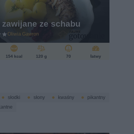
 zawijane ze schabu
Oliwia Gawron
154 kcal
120 g
70
łatwy
słodki
słony
kwaśny
pikantny
kantne