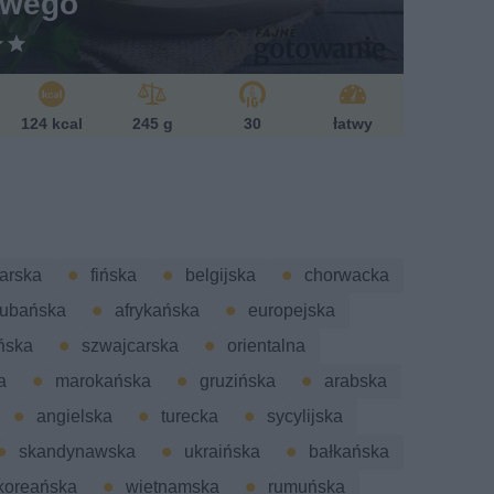
owego
124 kcal
245 g
30
łatwy
arska
fińska
belgijska
chorwacka
ubańska
afrykańska
europejska
ńska
szwajcarska
orientalna
a
marokańska
gruzińska
arabska
angielska
turecka
sycylijska
skandynawska
ukraińska
bałkańska
koreańska
wietnamska
rumuńska