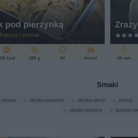
k pod pierzynką
Zrazy
Patrycja Czerwiak
55 kcal
189 g
64
średni
65 min
Smaki
umami
słodko-pikantny
słodko-słony
pierny
słodko-kwaśny
bardzo pi