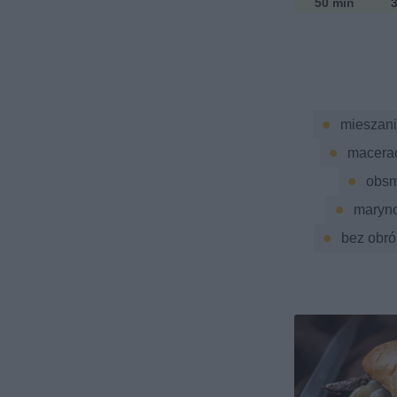
50 min
3
mieszani
macera
obsm
maryn
bez obró