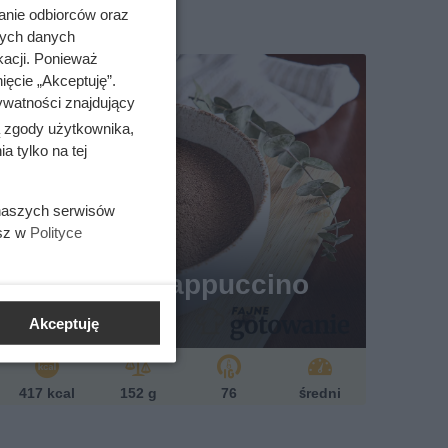
anie odbiorców oraz
nych danych
kacji. Ponieważ
ięcie „Akceptuję”.
ywatności znajdujący
ą zgody użytkownika,
 tylko na tej
 naszych serwisów
esz w
Polityce
owy sernik cappuccino
Patrycja Czerwiak
Akceptuję
417 kcal
152 g
76
średni