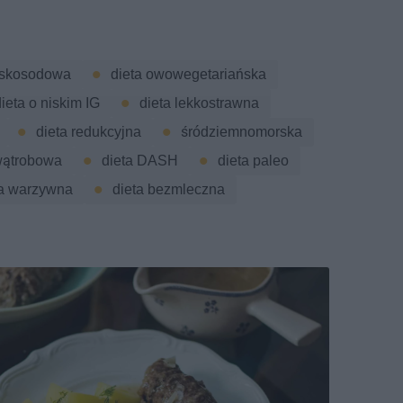
niskosodowa
dieta owowegetariańska
ieta o niskim IG
dieta lekkostrawna
dieta redukcyjna
śródziemnomorska
wątrobowa
dieta DASH
dieta paleo
ta warzywna
dieta bezmleczna