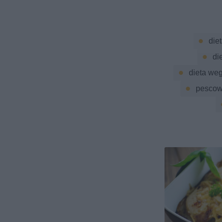
die
di
dieta we
pescow