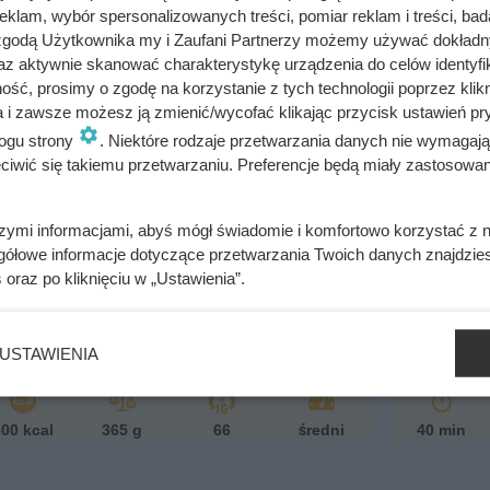
klam, wybór spersonalizowanych treści, pomiar reklam i treści, bad
 zgodą Użytkownika my i Zaufani Partnerzy możemy używać dokład
az aktywnie skanować charakterystykę urządzenia do celów identyfi
ść, prosimy o zgodę na korzystanie z tych technologii poprzez klikn
a i zawsze możesz ją zmienić/wycofać klikając przycisk ustawień pr
ogu strony
. Niektóre rodzaje przetwarzania danych nie wymagaj
iwić się takiemu przetwarzaniu. Preferencje będą miały zastosowania
szymi informacjami, abyś mógł świadomie i komfortowo korzystać z
gółowe informacje dotyczące przetwarzania Twoich danych znajdzi
anka ziemniaczana z
s
oraz po kliknięciu w „Ustawienia”.
kiem gyros
Krem
Patrycja Czerwiak
USTAWIENIA
00 kcal
365 g
66
średni
40 min