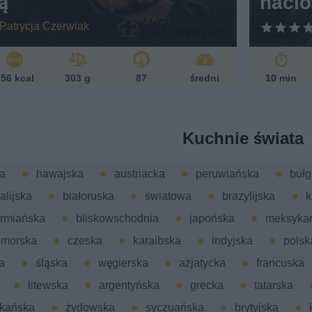
ą
naci
Patrycja Czerwiak
56 kcal
303 g
87
średni
10 min
Kuchnie świata
a
hawajska
austriacka
peruwiańska
bułg
alijska
białoruska
światowa
brazylijska
k
rmiańska
bliskowschodnia
japońska
meksyka
omorska
czeska
karaibska
indyjska
polsk
a
śląska
węgierska
azjatycka
francuska
litewska
argentyńska
grecka
tatarska
kańska
żydowska
syczuańska
brytyjska