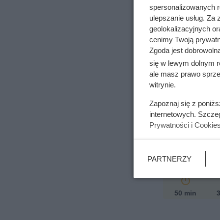
spersonalizowanych re
ulepszanie usług. Za
geolokalizacyjnych or
cenimy Twoją prywatno
Zgoda jest dobrowoln
się w lewym dolnym r
ale masz prawo sprzec
witrynie.
Zapoznaj się z poniż
internetowych. Szcze
Zapiek
Prywatności i Cookie
kurcza
PARTNERZY
50 min
3