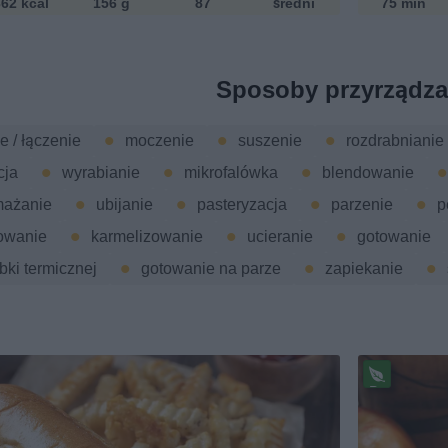
62 kcal
156 g
87
średni
75 min
Sposoby przyrządza
e / łączenie
moczenie
suszenie
rozdrabnianie
cja
wyrabianie
mikrofalówka
blendowanie
ażanie
ubijanie
pasteryzacja
parzenie
p
owanie
karmelizowanie
ucieranie
gotowanie
bki termicznej
gotowanie na parze
zapiekanie
Pr
ze
pi