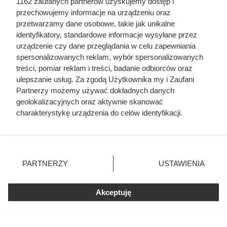
1162 zaufanych partnerów uzyskujemy dostęp i
przechowujemy informacje na urządzeniu oraz
przetwarzamy dane osobowe, takie jak unikalne
identyfikatory, standardowe informacje wysyłane przez
Pożywny obiad za mniej niż 8 zł –
urządzenie czy dane przeglądania w celu zapewniania
wystarczy dla dwóch osób
spersonalizowanych reklam, wybór spersonalizowanych
treści, pomiar reklam i treści, badanie odbiorców oraz
ulepszanie usług. Za zgodą Użytkownika my i Zaufani
Flaki wołowe w promocji w Dino za mniej niż 8 zł. Sprawdź
Partnerzy możemy używać dokładnych danych
geolokalizacyjnych oraz aktywnie skanować
szczegóły atrakcyjnej oferty i dowiedz się, do kiedy jest
charakterystykę urządzenia do celów identyfikacji.
ważna.
Ponieważ cenimy Twoją prywatność, prosimy o zgodę na
korzystanie z tych technologii poprzez kliknięcie
„Akceptuję”. Zgoda jest dobrowolna i zawsze możesz ją
zmienić/wycofać klikając przycisk ustawień prywatności
PARTNERZY
USTAWIENIA
znajdujący się w lewym dolnym rogu strony
. Niektóre
Fajne Gotowanie
rodzaje przetwarzania danych nie wymagają zgody
Mapa strony
Akceptuję
użytkownika, ale masz prawo sprzeciwić się takiemu
Inne serwisy Grupy KB.pl
przetwarzaniu. Preferencje będą miały zastosowania tylko
Informacje prawne
na tej witrynie.