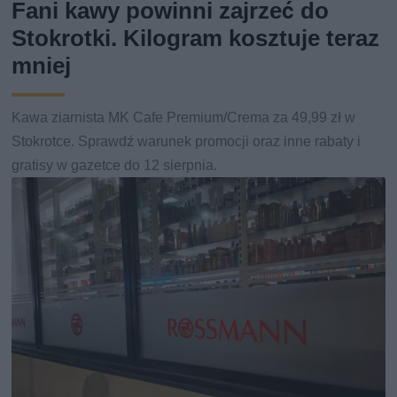
Fani kawy powinni zajrzeć do
Stokrotki. Kilogram kosztuje teraz
mniej
Kawa ziarnista MK Cafe Premium/Crema za 49,99 zł w
Stokrotce. Sprawdź warunek promocji oraz inne rabaty i
gratisy w gazetce do 12 sierpnia.