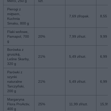
Merci, 250 g
szt.
Pierogi z
mięsem,
7,69 zł/opak.
8,55 z
Kuchnia
Smaku, 800 g
Flaki wołowe,
Pamapol, 700
20%
7,99 zł/szt.
9,99 zł
g
Borówka z
gruszką,
21%
5,49 zł/szt.
6,99 zł
Leśne Skarby,
320 g
Parówki z
szynki
naturalne
21%
5,49 zł/szt.
6,99 zł
Tarczyński,
200 g
Margaryna
Flora ProActiv,
25%
11,99 zł/szt.
15,99 z
400 g