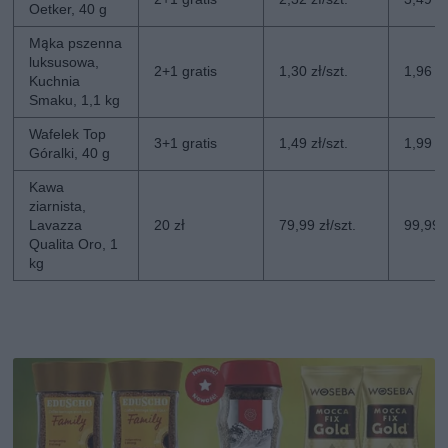
Oetker, 40 g
Mąka pszenna
luksusowa,
2+1 gratis
1,30 zł/szt.
1,96 zł
Kuchnia
Smaku, 1,1 kg
Wafelek Top
3+1 gratis
1,49 zł/szt.
1,99 zł
Góralki, 40 g
Kawa
ziarnista,
Lavazza
20 zł
79,99 zł/szt.
99,99 z
Qualita Oro, 1
kg