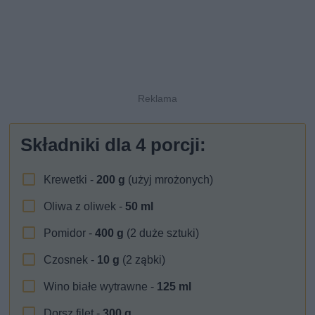
Składniki dla
4
porcji:
Krewetki -
200
g
(użyj mrożonych)
Oliwa z oliwek -
50
ml
Pomidor -
400
g
(2 duże sztuki)
Czosnek -
10
g
(2 ząbki)
Wino białe wytrawne -
125
ml
Dorsz filet -
300
g