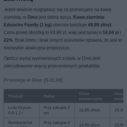
Jeżeli właśnie rozglądasz się za promocjami na kawę
ziarnistą, w
Dino
jest dobra opcja.
Kawa ziarnista
Eduscho Family (1 kg)
obecnie kosztuje
49,95 zł/szt
.
Cena przed obniżką to 63,99 zł, więc jest taniej o
14,04 zł
i
22%
. Brak limitu i brak innych warunków sprawia, że jest to
niezwykle atrakcyjna propozycja.
Oprócz wyżej wymienionych zniżek, w Dino jest
zdecydowanie więcej przecenionych produktów.
Promocje w Dino (5-11.08)
Cena
Cena 
Produkt
Rabat
promocyjna
promo
Lody Grycan,
Przy zakupie 2
16,85 zł/szt.
23,49 z
0,9-1,1 l
szt.
Bombonierka
Przy zakupie 2
14,95 zł/szt.
23,99 z