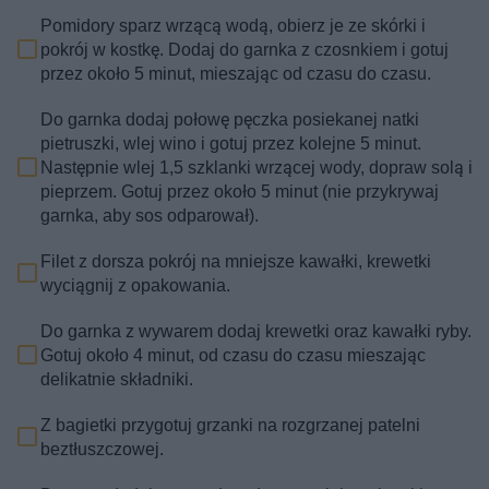
Pomidory sparz wrzącą wodą, obierz je ze skórki i
pokrój w kostkę. Dodaj do garnka z czosnkiem i gotuj
przez około 5 minut, mieszając od czasu do czasu.
Do garnka dodaj połowę pęczka posiekanej natki
pietruszki, wlej wino i gotuj przez kolejne 5 minut.
Następnie wlej 1,5 szklanki wrzącej wody, dopraw solą i
pieprzem. Gotuj przez około 5 minut (nie przykrywaj
garnka, aby sos odparował).
Filet z dorsza pokrój na mniejsze kawałki, krewetki
wyciągnij z opakowania.
Do garnka z wywarem dodaj krewetki oraz kawałki ryby.
Gotuj około 4 minut, od czasu do czasu mieszając
delikatnie składniki.
Z bagietki przygotuj grzanki na rozgrzanej patelni
beztłuszczowej.