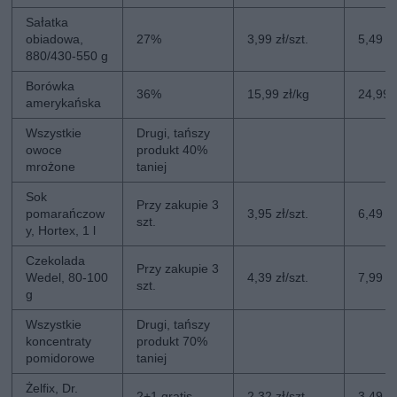
Sałatka
obiadowa,
27%
3,99 zł/szt.
5,49 zł
880/430-550 g
Borówka
36%
15,99 zł/kg
24,99 
amerykańska
Wszystkie
Drugi, tańszy
owoce
produkt 40%
mrożone
taniej
Sok
Przy zakupie 3
pomarańczow
3,95 zł/szt.
6,49 zł
szt.
y, Hortex, 1 l
Czekolada
Przy zakupie 3
Wedel, 80-100
4,39 zł/szt.
7,99 zł
szt.
g
Wszystkie
Drugi, tańszy
koncentraty
produkt 70%
pomidorowe
taniej
Żelfix, Dr.
2+1 gratis
2,32 zł/szt.
3,49 zł