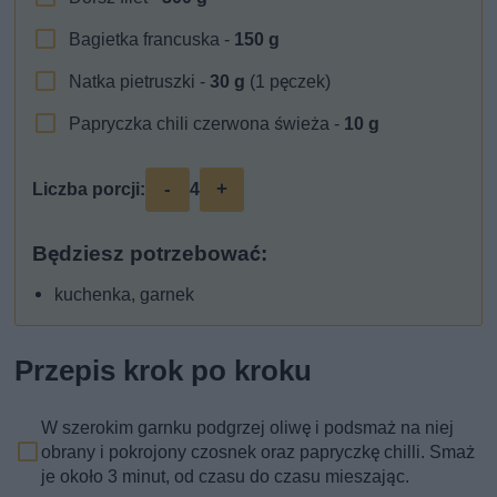
Bagietka francuska -
150
g
Natka pietruszki -
30
g
(1 pęczek)
Papryczka chili czerwona świeża -
10
g
-
+
Liczba porcji:
4
Będziesz potrzebować:
kuchenka, garnek
Przepis krok po kroku
W szerokim garnku podgrzej oliwę i podsmaż na niej
obrany i pokrojony czosnek oraz papryczkę chilli. Smaż
je około 3 minut, od czasu do czasu mieszając.