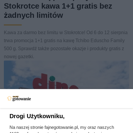
Stokrotce kawa 1+1 gratis bez
żadnych limitów
Kawa za darmo bez limitu w Stokrotce! Od 6 do 12 sierpnia
trwa promocja 1+1 gratis na kawę Tchibo Eduscho Family
500 g. Sprawdź także pozostałe okazje i produkty gratis z
nowej gazetki.
Drogi Użytkowniku,
Na naszej stronie fajnegotowanie.pl, my oraz naszych