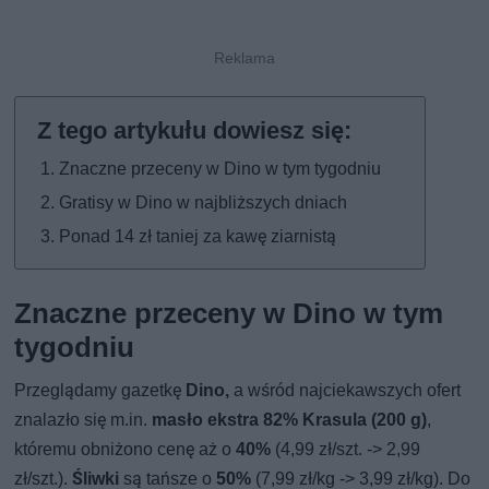
Znaczne przeceny w Dino w tym tygodniu
Gratisy w Dino w najbliższych dniach
Ponad 14 zł taniej za kawę ziarnistą
Znaczne przeceny w Dino w tym
tygodniu
Przeglądamy gazetkę
Dino,
a wśród najciekawszych ofert
znalazło się m.in.
masło ekstra 82% Krasula (200 g)
,
któremu obniżono cenę aż o
40%
(4,99 zł/szt. -> 2,99
zł/szt.).
Śliwki
są tańsze o
50%
(7,99 zł/kg -> 3,99 zł/kg). Do