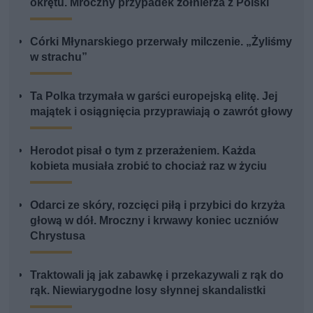
okrętu. Mroczny przypadek żołnierza z Polski
Córki Młynarskiego przerwały milczenie. „Żyliśmy
w strachu”
Ta Polka trzymała w garści europejską elitę. Jej
majątek i osiągnięcia przyprawiają o zawrót głowy
Herodot pisał o tym z przerażeniem. Każda
kobieta musiała zrobić to chociaż raz w życiu
Odarci ze skóry, rozcięci piłą i przybici do krzyża
głową w dół. Mroczny i krwawy koniec uczniów
Chrystusa
Traktowali ją jak zabawkę i przekazywali z rąk do
rąk. Niewiarygodne losy słynnej skandalistki