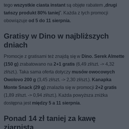
tego
wszystkie ciasta instant
są objęte rabatem „
drugi
tańszy produkt 80% taniej
”. Każda z tych promocji
obowiązuje
od 5 do 11 sierpnia.
Gratisy w Dino w najbliższych
dniach
Promocje z gratisami też znajdą się w
Dino. Serek Almette
(150 g)
zrabatowano na
2+1 gratis
(6,49 zł/szt. -> 4,32
zł/szt.). Taka sama oferta dotyczy
musów owocowych
Owolovo 200 g
(3,45 zł/szt. -> 2,30 zł/szt.).
Kanapka
Monte Snack (29 g)
znalazła się w promocji
2+2 gratis
(1,89 zł/szt. -> 0,94 zł/szt.). Każda powyższa zniżka
dostępna jest
między 5 a 11 sierpnia
.
Ponad 14 zł taniej za kawę
ziarnistą