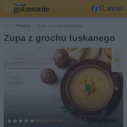
MENU
Fa
Szu
ceb
kaj
Przepisy
Zupa z grochu łuskanego
ook
Zupa z grochu łuskanego
Z
D
a
U
p
r
u
d
i
s
o
k
st
z
u
ę
j
p
n
ij
Magda Panek