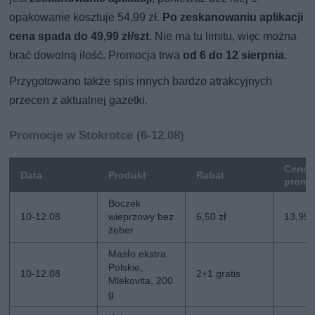
opakowanie kosztuje 54,99 zł.
Po zeskanowaniu aplikacji
cena spada do 49,99 zł/szt
. Nie ma tu limitu, więc można
brać dowolną ilość. Promocja trwa
od 6 do 12 sierpnia
.
Przygotowano także spis innych bardzo atrakcyjnych
przecen z aktualnej gazetki.
Promocje w Stokrotce (6-12.08)
Cena
Data
Produkt
Rabat
promo
Boczek
10-12.08
wieprzowy bez
6,50 zł
13,99 
żeber
Masło ekstra
Polskie,
10-12.08
2+1 gratis
Mlekovita, 200
g