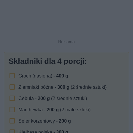
Składniki dla
4
porcji:
Groch (nasiona) -
400
g
Ziemniaki późne -
300
g
(2 średnie sztuki)
Cebula -
200
g
(2 średnie sztuki)
Marchewka -
200
g
(2 małe sztuki)
Seler korzeniowy -
200
g
Kiełbasa polska -
300
g