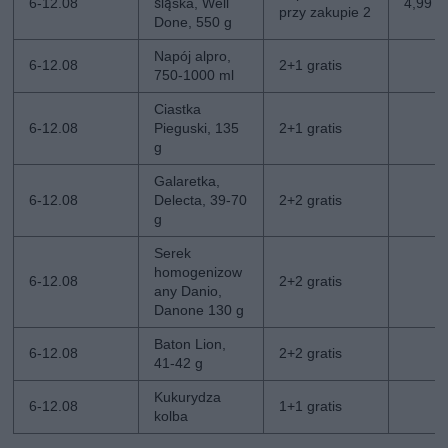
6-12.08
śląska, Well
4,99 z
przy zakupie 2
Done, 550 g
Napój alpro,
6-12.08
2+1 gratis
750-1000 ml
Ciastka
6-12.08
Pieguski, 135
2+1 gratis
g
Galaretka,
6-12.08
Delecta, 39-70
2+2 gratis
g
Serek
homogenizow
6-12.08
2+2 gratis
any Danio,
Danone 130 g
Baton Lion,
6-12.08
2+2 gratis
41-42 g
Kukurydza
6-12.08
1+1 gratis
kolba