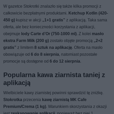
W gazetce Stokrotki znalazło się także kilka promocji z
całkowicie bezpłatnymi produktami.
Ketchup Kotlin (420-
450 g)
kupisz w akcji
„1+1 gratis”
z aplikacją. Taka sama
oferta, ale bez konieczności korzystania z aplikacji,
obejmuje
lody Carte d’Or (750-1000 ml)
. Z kolei
masło
ekstra Farm Milk (200 g)
zostało objęte promocją
„2+2
gratis”
z limitem
8 sztuk na aplikację
. Oferta na masło
obowiązuje od
6 do 8 sierpnia
, natomiast pozostałe
promocje są dostępne od
6 do 12 sierpnia
.
Popularna kawa ziarnista taniej z
aplikacją
Wielbiciele kawy ziarnistej powinni sprawdzić tę zniżkę.
Stokrotka
przecenia
kawę ziarnistą MK Cafe
Premium/Crema (1 kg)
. Warunkiem skorzystania z okazji
jest
zeskanowanie aplikacji
, ponieważ bez niej 1