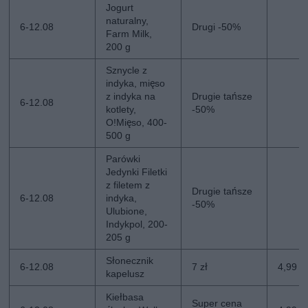
Jogurt
naturalny,
6-12.08
Drugi -50%
Farm Milk,
200 g
Sznycle z
indyka, mięso
z indyka na
Drugie tańsze
6-12.08
kotlety,
-50%
O!Mięso, 400-
500 g
Parówki
Jedynki Filetki
z filetem z
Drugie tańsze
6-12.08
indyka,
-50%
Ulubione,
Indykpol, 200-
205 g
Słonecznik
6-12.08
7 zł
4,99 zł
kapelusz
Kiełbasa
Super cena