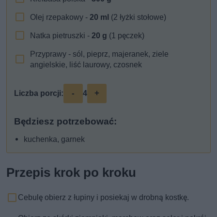
Olej rzepakowy -
20
ml
(2 łyżki stołowe)
Natka pietruszki -
20
g
(1 pęczek)
Przyprawy - sól, pieprz, majeranek, ziele
angielskie, liść laurowy, czosnek
-
+
Liczba porcji:
4
Będziesz potrzebować:
kuchenka, garnek
Przepis krok po kroku
Cebulę obierz z łupiny i posiekaj w drobną kostkę.