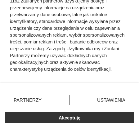
1162 zaufanych partnerów uzyskujemy dostęp i
przechowujemy informacje na urządzeniu oraz
przetwarzamy dane osobowe, takie jak unikalne
identyfikatory, standardowe informacje wysyłane przez
urządzenie czy dane przeglądania w celu zapewniania
spersonalizowanych reklam, wybór spersonalizowanych
treści, pomiar reklam i treści, badanie odbiorców oraz
ulepszanie usług. Za zgodą Użytkownika my i Zaufani
Partnerzy możemy używać dokładnych danych
geolokalizacyjnych oraz aktywnie skanować
Jedna z najlepszych kaw premium
charakterystykę urządzenia do celów identyfikacji.
Ponieważ cenimy Twoją prywatność, prosimy o zgodę na
w promocji. Błyskawicznie znika z
korzystanie z tych technologii poprzez kliknięcie
półek
„Akceptuję”. Zgoda jest dobrowolna i zawsze możesz ją
zmienić/wycofać klikając przycisk ustawień prywatności
PARTNERZY
USTAWIENIA
znajdujący się w lewym dolnym rogu strony
. Niektóre
Lavazza Qualità Oro w atrakcyjnej promocji w Dino.
rodzaje przetwarzania danych nie wymagają zgody
Sprawdź, dlaczego warto skorzystać z oferty i do kiedy jest
Akceptuję
użytkownika, ale masz prawo sprzeciwić się takiemu
ważna.
przetwarzaniu. Preferencje będą miały zastosowania tylko
na tej witrynie.