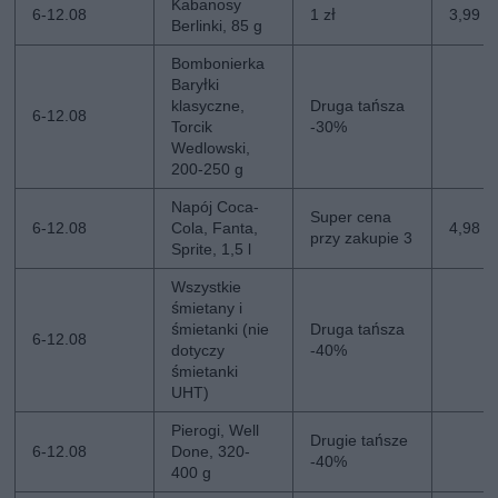
Kabanosy
6-12.08
1 zł
3,99 zł
Berlinki, 85 g
Bombonierka
Baryłki
klasyczne,
Druga tańsza
6-12.08
Torcik
-30%
Wedlowski,
200-250 g
Napój Coca-
Super cena
6-12.08
Cola, Fanta,
4,98 zł
przy zakupie 3
Sprite, 1,5 l
Wszystkie
śmietany i
śmietanki (nie
Druga tańsza
6-12.08
dotyczy
-40%
śmietanki
UHT)
Pierogi, Well
Drugie tańsze
6-12.08
Done, 320-
-40%
400 g