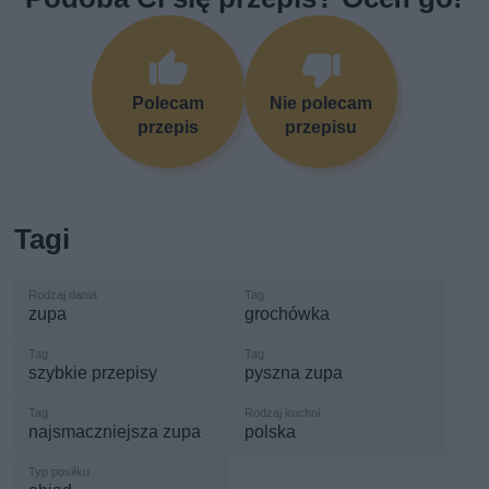
Polecam
Nie polecam
przepis
przepisu
Tagi
zupa
grochówka
szybkie przepisy
pyszna zupa
najsmaczniejsza zupa
polska