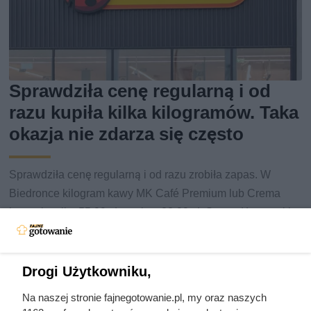
Sprawdziła cenę regularną i od
razu kupiła kilka kilogramów. Taka
okazja nie zdarza się często
Sprawdziła cenę regularną i od razu zrobiła zapas. W
Biedronce kilogram kawy MK Café Premium lub Crema
kosztuje tylko 55,99 zł zamiast 83,99 zł. Sprawdź warunki
promocji i termin jej obowiązywania.
Drogi Użytkowniku,
Na naszej stronie fajnegotowanie.pl, my oraz naszych