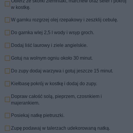
Obierz ze skórki ziemniaki, marchew oraz seler i pokrój
w kostkę.
W garnku rozgrzej olej rzepakowy i zeszklij cebulę.
Do garnka wlej 2,5 l wody i wsyp groch.
Dodaj liść laurowy i ziele angielskie.
Gotuj na wolnym ogniu około 30 minut.
Do zupy dodaj warzywa i gotuj jeszcze 15 minut.
Kiełbasę pokrój w kostkę i dodaj do zupy.
Dopraw całość solą, pieprzem, czosnkiem i
majerankiem.
Posiekaj natkę pietruszki.
Zupę podawaj w talerzach udekorowaną natką.