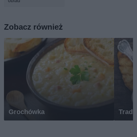
obiad
Zobacz również
Grochówka
Trady