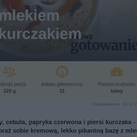
 mlekiem
kurczakiem
lkość porcji
Indeks glikemiczny
Poziom trudności
320 g
31
łatwy
Opublikowano: 13.12.2
, cebula, papryka czerwona i piersi kurczaka -
obraź sobie kremową, lekko pikantną bazę z ml