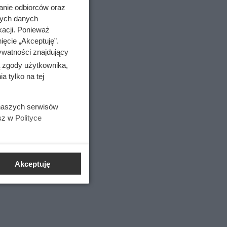
na
anie odbiorców oraz
nych danych
kacji. Ponieważ
ięcie „Akceptuję”.
ywatności znajdujący
ą zgody użytkownika,
 tylko na tej
 naszych serwisów
esz w
Polityce
Akceptuję