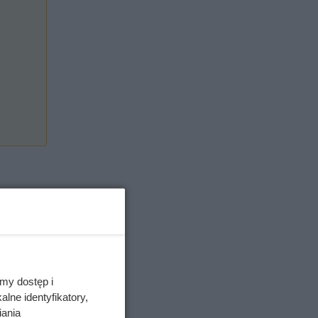
my dostęp i
lne identyfikatory,
iania