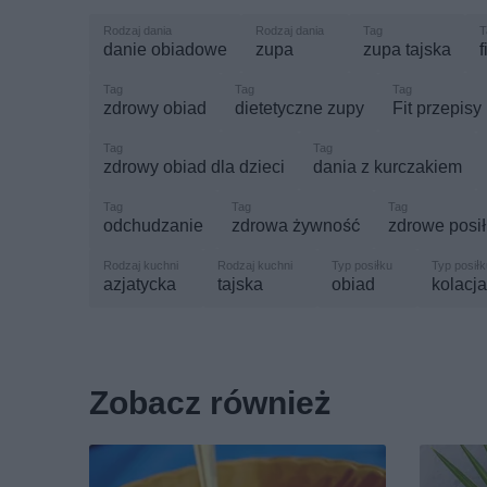
danie obiadowe
zupa
zupa tajska
f
zdrowy obiad
dietetyczne zupy
Fit przepisy
zdrowy obiad dla dzieci
dania z kurczakiem
odchudzanie
zdrowa żywność
zdrowe posił
azjatycka
tajska
obiad
kolacja
Zobacz również