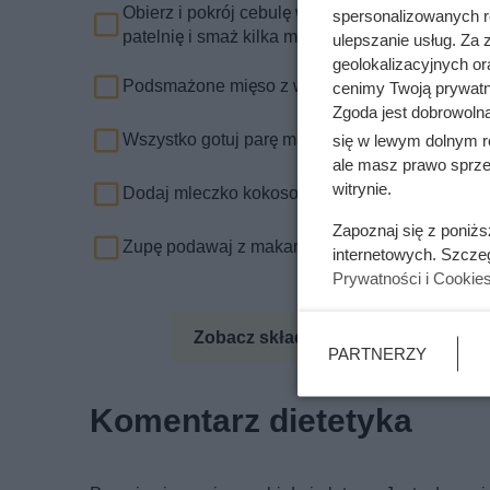
Obierz i pokrój cebulę w kostkę, paprykę w nied
spersonalizowanych re
patelnię i smaż kilka minut.
ulepszanie usług. Za
geolokalizacyjnych or
Podsmażone mięso z warzywami przełóż do gor
cenimy Twoją prywatno
Zgoda jest dobrowoln
Wszystko gotuj parę minut do zmięknięcia warz
się w lewym dolnym r
ale masz prawo sprzec
witrynie.
Dodaj mleczko kokosowe oraz przyprawy. Gotuj
Zapoznaj się z poniż
Zupę podawaj z makaronem ryżowym.
internetowych. Szcze
Prywatności i Cookie
Zobacz składniki odżywcze
Zo
PARTNERZY
Komentarz dietetyka