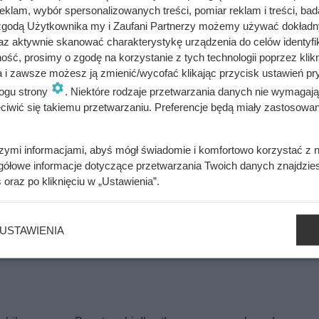
uże paski, a pieczarki w pół plastry. Wszystkie warzywa dodaj 
klam, wybór spersonalizowanych treści, pomiar reklam i treści, bad
 zgodą Użytkownika my i Zaufani Partnerzy możemy używać dokład
az aktywnie skanować charakterystykę urządzenia do celów identyfi
ącego bulionu razem z kukurydzą.
ść, prosimy o zgodę na korzystanie z tych technologii poprzez klikn
a i zawsze możesz ją zmienić/wycofać klikając przycisk ustawień pr
yw.
ogu strony
. Niektóre rodzaje przetwarzania danych nie wymagaj
iwić się takiemu przetwarzaniu. Preferencje będą miały zastosowania
 jeszcze 2 minuty.
szymi informacjami, abyś mógł świadomie i komfortowo korzystać z
gółowe informacje dotyczące przetwarzania Twoich danych znajdzi
s
oraz po kliknięciu w „Ustawienia”.
bacz alergeny
Oblicz koszty przyrządzenia potrawy
USTAWIENIA