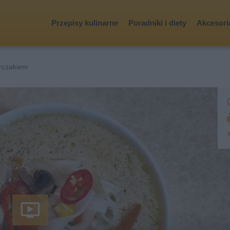
Przepisy kulinarne
Poradniki i diety
Akcesoria
rczakiem