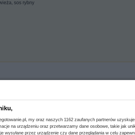
wieża, sos rybny
niku,
jnegotowanie.pl, my oraz naszych 1162 zaufanych partnerów uzyskuje
 curry i mięso.
cje na urządzeniu oraz przetwarzamy dane osobowe, takie jak unika
je wysyłane przez urządzenie czy dane przeglądania w celu zapewn