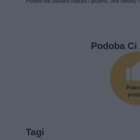
Przepis nie zawiera nabiału i glutenu. Jest zdrowy 
Podoba Ci 
Pole
prze
Tagi