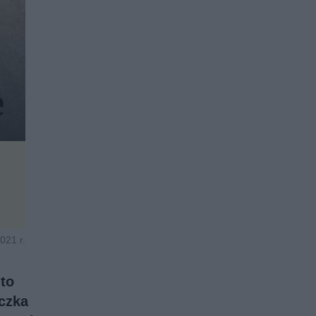
021 r.
 to
eczka