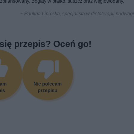
i zbilansowany. Bogaty w białko, tłuszcz oraz węglowodany.
~ Paulina Lipińska, specjalista w dietoterapii nadwagi 
się przepis? Oceń go!
cam
Nie polecam
pis
przepisu