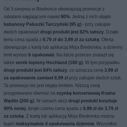
Od 3 sierpnia w Biedronce obowiązują promocje z
rabatami sięgającymi nawet
90%
. Jedną z nich objęto
kabanosy Paluszki Tarczyński (95 g)
- przy zakupie
dwóch opakowań
drugi produkt jest 82% tańszy
. Dzięki
temu cena spada z
6,79 zł do 3,99 zł za sztukę
. Oferta
obowiązuje z kartą lub aplikacją Moja Biedronka, a dzienny
limit wynosi
6 opakowań
. Na liście przecen znalazł się
także
serek topiony Hochland (180 g)
. W tym przypadku
drugi produkt jest 84% tańszy
, co oznacza cenę
3,99 zł
za opakowanie zamiast 6,99 zł
przy zakupie dwóch sztuk.
Ta promocja nie jest objęta limitem. Niższą cenę
przygotowano również na
szynkę konserwową Kraina
Wędlin (200 g)
. W ramach akcji
drugi produkt kosztuje
90% mniej
, dzięki czemu cena spada z
6,99 zł do 3,79 zł
za sztukę
. Z kartą lub aplikacją Moja Biedronka można
kupić
maksymalnie 4 opakowania dziennie
. Wszystkie