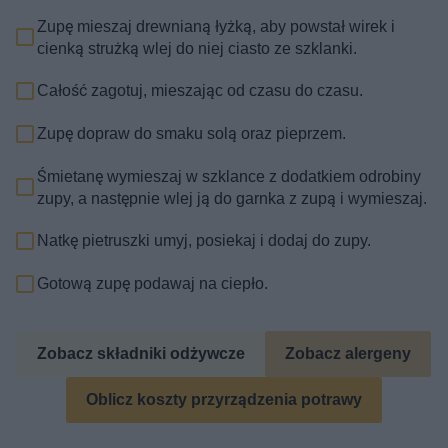
Zupę mieszaj drewnianą łyżką, aby powstał wirek i
cienką strużką wlej do niej ciasto ze szklanki.
Całość zagotuj, mieszając od czasu do czasu.
Zupę dopraw do smaku solą oraz pieprzem.
Śmietanę wymieszaj w szklance z dodatkiem odrobiny
zupy, a następnie wlej ją do garnka z zupą i wymieszaj.
Natkę pietruszki umyj, posiekaj i dodaj do zupy.
Gotową zupę podawaj na ciepło.
Zobacz składniki odżywcze
Zobacz alergeny
Oblicz koszty przyrządzenia potrawy