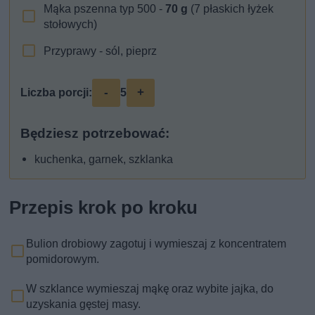
Mąka pszenna typ 500 -
70
g
(7 płaskich łyżek
stołowych)
Przyprawy - sól, pieprz
-
+
Liczba porcji:
5
Będziesz potrzebować:
kuchenka, garnek, szklanka
Przepis krok po kroku
Bulion drobiowy zagotuj i wymieszaj z koncentratem
pomidorowym.
W szklance wymieszaj mąkę oraz wybite jajka, do
uzyskania gęstej masy.