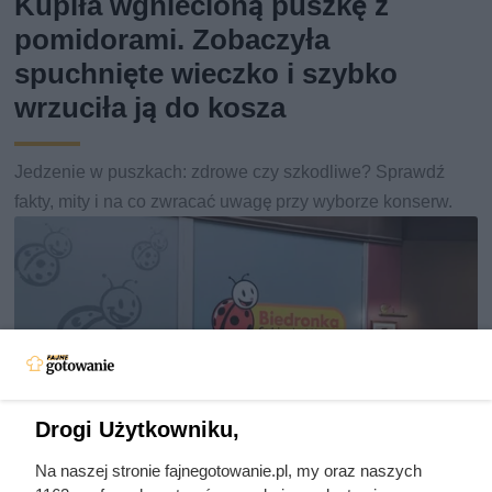
Kupiła wgniecioną puszkę z
pomidorami. Zobaczyła
spuchnięte wieczko i szybko
wrzuciła ją do kosza
Jedzenie w puszkach: zdrowe czy szkodliwe? Sprawdź
fakty, mity i na co zwracać uwagę przy wyborze konserw.
Drogi Użytkowniku,
Na naszej stronie fajnegotowanie.pl, my oraz naszych