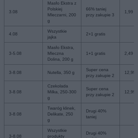
Masło Ekstra z
Polskiej
66% taniej
3.08
1,99 zł
Mleczarni, 200
przy zakupie 3
g
Wszystkie
4.08
2+1 gratis
jajka
Masło Ekstra,
3-5.08
Mleczna
1+1 gratis
2,49 zł
Dolina, 200 g
Super cena
3-8.08
Nutella, 350 g
12,99 z
przy zakupie 2
Czekolada
Super cena
3-8.08
Milka, 250-300
12,99 z
przy zakupie 2
g
Twaróg klinek,
Drugi 40%
3-8.08
Delikate, 250
taniej
g
Wszystkie
Drugi 40%
3-8.08
produkty