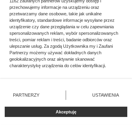
1162 zaufanych partnerów uzyskujemy dostęp i
przechowujemy informacje na urządzeniu oraz
przetwarzamy dane osobowe, takie jak unikalne
identyfikatory, standardowe informacje wysyłane przez
Biedronka rozdaje szampony
urządzenie czy dane przeglądania w celu zapewniania
gratis. Rodziny mogą sporo
spersonalizowanych reklam, wybór spersonalizowanych
treści, pomiar reklam i treści, badanie odbiorców oraz
zaoszczędzić
ulepszanie usług. Za zgodą Użytkownika my i Zaufani
Partnerzy możemy używać dokładnych danych
Szampony Schauma 400 ml w promocji 1+1 gratis w
geolokalizacyjnych oraz aktywnie skanować
charakterystykę urządzenia do celów identyfikacji.
Biedronce. Sprawdź, do kiedy obowiązuje oferta i co
Ponieważ cenimy Twoją prywatność, prosimy o zgodę na
zrobić, aby z niej skorzystać.
korzystanie z tych technologii poprzez kliknięcie
„Akceptuję”. Zgoda jest dobrowolna i zawsze możesz ją
zmienić/wycofać klikając przycisk ustawień prywatności
PARTNERZY
USTAWIENIA
znajdujący się w lewym dolnym rogu strony
. Niektóre
rodzaje przetwarzania danych nie wymagają zgody
Akceptuję
użytkownika, ale masz prawo sprzeciwić się takiemu
przetwarzaniu. Preferencje będą miały zastosowania tylko
na tej witrynie.