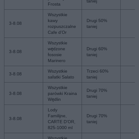
taniej
Frosta
Wszystkie
kawy
Drugi 50%
3-8.08
rozpuszczalne
taniej
Cafe d’Or
Wszystkie
wędzone
Drugi 60%
3-8.08
łososie
taniej
Marinero
Wszystkie
Trzeci 60%
3-8.08
sałatki Salato
taniej
Wszystkie
Drugi 70%
3-8.08
parówki Kraina
taniej
Wędlin
Lody
Familijne,
Drugi 70%
3-8.08
CARTE D’OR,
taniej
825-1000 ml
Wszystkie