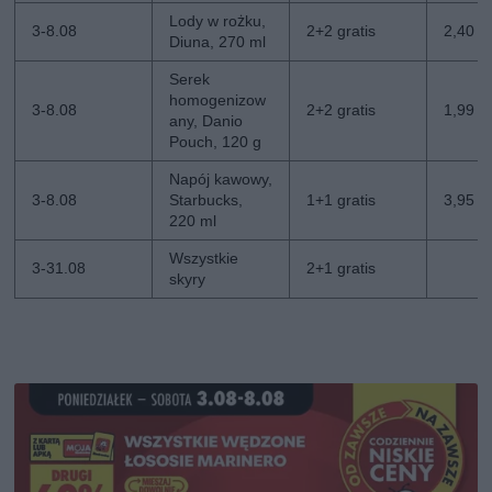
Lody w rożku,
3-8.08
2+2 gratis
2,40 zł
Diuna, 270 ml
Serek
homogenizow
3-8.08
2+2 gratis
1,99 zł
any, Danio
Pouch, 120 g
Napój kawowy,
3-8.08
Starbucks,
1+1 gratis
3,95 zł
220 ml
Wszystkie
3-31.08
2+1 gratis
skyry