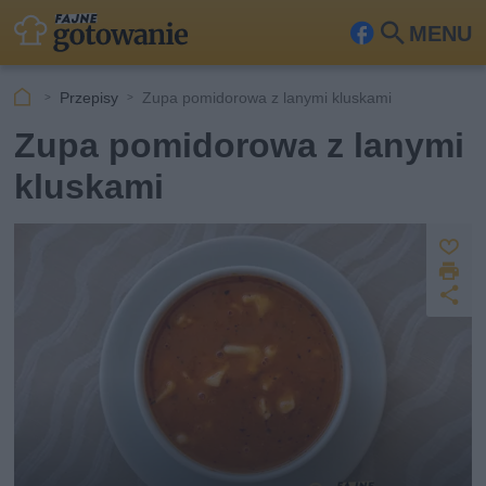
MENU
Fa
Szu
ceb
kaj
Przepisy
Zupa pomidorowa z lanymi kluskami
ook
Zupa pomidorowa z lanymi
kluskami
Z
D
a
U
p
r
u
d
i
s
o
k
st
z
u
ę
j
p
n
ij