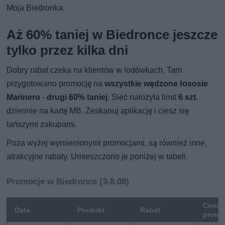
Moja Biedronka.
Aż 60% taniej w Biedronce jeszcze
tylko przez kilka dni
Dobry rabat czeka na klientów w lodówkach. Tam
przygotowano promocję na
wszystkie wędzone łososie
Marinero
-
drugi 60% taniej
. Sieć nałożyła limit
6 szt
.
dziennie na kartę MB. Zeskanuj aplikację i ciesz się
tańszymi zakupami.
Poza wyżej wymienionymi promocjami, są również inne,
atrakcyjne rabaty. Umieszczono je poniżej w tabeli.
Promocje w Biedronce (3-8.08)
Cena
Data
Produkt
Rabat
promo