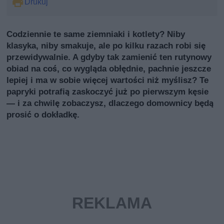
Drukuj
Codziennie te same ziemniaki i kotlety? Niby
klasyka, niby smakuje, ale po kilku razach robi się
przewidywalnie. A gdyby tak zamienić ten rutynowy
obiad na coś, co wygląda obłędnie, pachnie jeszcze
lepiej i ma w sobie więcej wartości niż myślisz? Te
papryki potrafią zaskoczyć już po pierwszym kęsie
— i za chwilę zobaczysz, dlaczego domownicy będą
prosić o dokładkę.