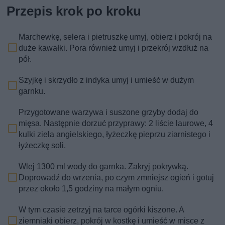
Przepis krok po kroku
Marchewkę, selera i pietruszkę umyj, obierz i pokrój na
duże kawałki. Pora również umyj i przekrój wzdłuż na
pół.
Szyjkę i skrzydło z indyka umyj i umieść w dużym
garnku.
Przygotowane warzywa i suszone grzyby dodaj do
mięsa. Następnie dorzuć przyprawy: 2 liście laurowe, 4
kulki ziela angielskiego, łyżeczkę pieprzu ziarnistego i
łyżeczkę soli.
Wlej 1300 ml wody do garnka. Zakryj pokrywką.
Doprowadź do wrzenia, po czym zmniejsz ogień i gotuj
przez około 1,5 godziny na małym ogniu.
W tym czasie zetrzyj na tarce ogórki kiszone. A
ziemniaki obierz, pokrój w kostkę i umieść w misce z