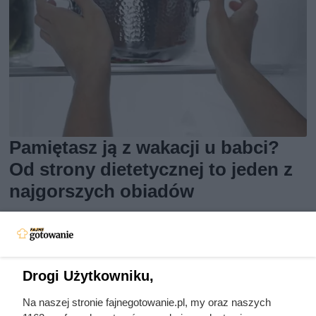
Pamiętasz ją z wakacji u babci?
Od strony dietetycznej to jeden z
najgorszych obiadów
Lekki obiad na upały? Sprawdź, czy zupa owocowa rodem
z PRL to hit na lato i czy warto przywrócić ją do domowego
menu.
Drogi Użytkowniku,
Na naszej stronie fajnegotowanie.pl, my oraz naszych