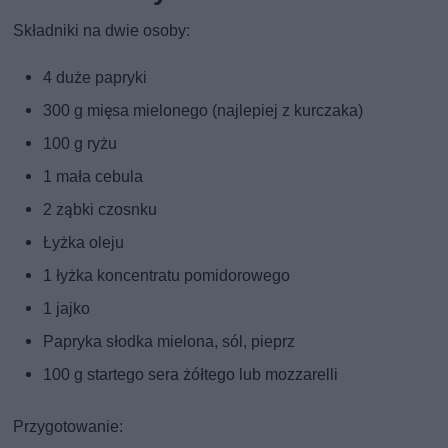
Składniki na dwie osoby:
4 duże papryki
300 g mięsa mielonego (najlepiej z kurczaka)
100 g ryżu
1 mała cebula
2 ząbki czosnku
Łyżka oleju
1 łyżka koncentratu pomidorowego
1 jajko
Papryka słodka mielona, sól, pieprz
100 g startego sera żółtego lub mozzarelli
Przygotowanie: