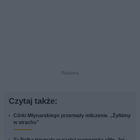
Czytaj także:
Córki Młynarskiego przerwały milczenie. „Żyliśmy
w strachu”
Ta Polka trzymała w garści europejską elitę. Jej