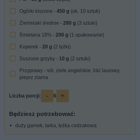
Ogórki kiszone -
450
g
(ok. 10 sztuk)
Ziemniaki średnie -
280
g
(3 sztuki)
Śmietana 18% -
200
g
(1 opakowanie)
Koperek -
20
g
(2 łyżki)
Suszone grzyby -
10
g
(2 sztuki)
Przyprawy - sól, ziele angielskie, liść laurowy,
pieprz ziarna
-
+
Liczba porcji:
6
Będziesz potrzebować:
duży garnek, tarka, łyżka cedzakowa