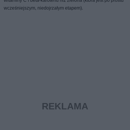
witaminy C i beta-karotenu niż zielona (która jest po prostu
wcześniejszym, niedojrzałym etapem).