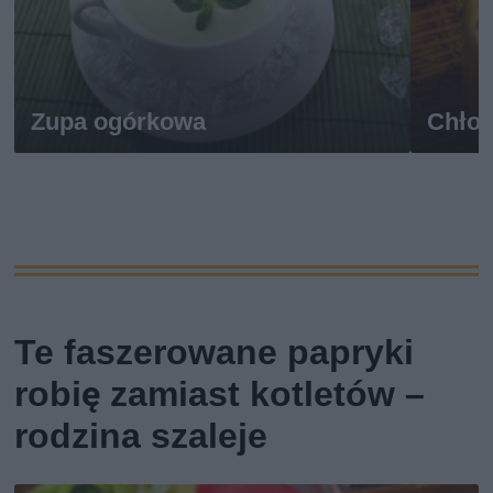
Zupa ogórkowa
Chłod
Te faszerowane papryki
robię zamiast kotletów –
rodzina szaleje