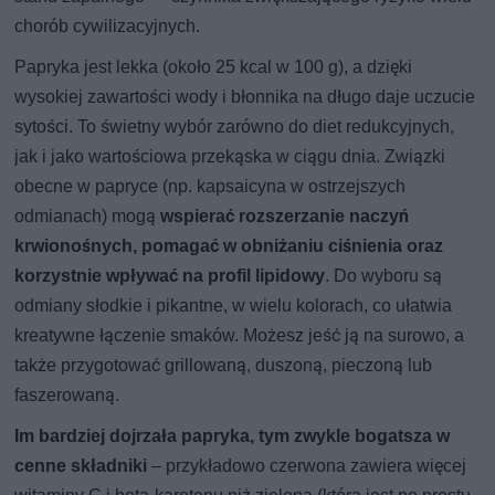
chorób cywilizacyjnych.
Papryka jest lekka (około 25 kcal w 100 g), a dzięki
wysokiej zawartości wody i błonnika na długo daje uczucie
sytości. To świetny wybór zarówno do diet redukcyjnych,
jak i jako wartościowa przekąska w ciągu dnia. Związki
obecne w papryce (np. kapsaicyna w ostrzejszych
odmianach) mogą
wspierać rozszerzanie naczyń
krwionośnych, pomagać w obniżaniu ciśnienia oraz
korzystnie wpływać na profil lipidowy
. Do wyboru są
odmiany słodkie i pikantne, w wielu kolorach, co ułatwia
kreatywne łączenie smaków. Możesz jeść ją na surowo, a
także przygotować grillowaną, duszoną, pieczoną lub
faszerowaną.
Im bardziej dojrzała papryka, tym zwykle bogatsza w
cenne składniki
– przykładowo czerwona zawiera więcej