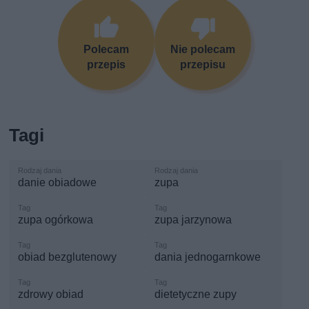
Polecam
Nie polecam
przepis
przepisu
Tagi
danie obiadowe
zupa
zupa ogórkowa
zupa jarzynowa
obiad bezglutenowy
dania jednogarnkowe
zdrowy obiad
dietetyczne zupy