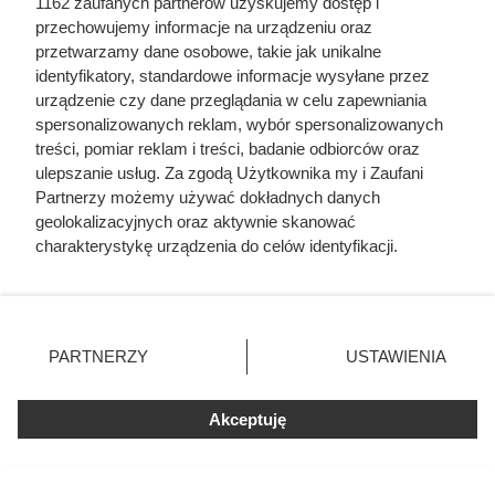
1162 zaufanych partnerów uzyskujemy dostęp i
przechowujemy informacje na urządzeniu oraz
przetwarzamy dane osobowe, takie jak unikalne
identyfikatory, standardowe informacje wysyłane przez
urządzenie czy dane przeglądania w celu zapewniania
spersonalizowanych reklam, wybór spersonalizowanych
treści, pomiar reklam i treści, badanie odbiorców oraz
ulepszanie usług. Za zgodą Użytkownika my i Zaufani
Partnerzy możemy używać dokładnych danych
geolokalizacyjnych oraz aktywnie skanować
charakterystykę urządzenia do celów identyfikacji.
Ponieważ cenimy Twoją prywatność, prosimy o zgodę na
korzystanie z tych technologii poprzez kliknięcie
Nowa kawa w Dino robi furorę.
„Akceptuję”. Zgoda jest dobrowolna i zawsze możesz ją
Kawosze zachwyceni smakiem, a
zmienić/wycofać klikając przycisk ustawień prywatności
PARTNERZY
USTAWIENIA
cena jest rewelacyjna
znajdujący się w lewym dolnym rogu strony
. Niektóre
rodzaje przetwarzania danych nie wymagają zgody
Akceptuję
użytkownika, ale masz prawo sprzeciwić się takiemu
Nowość w Dino - kawa mielona Swisso Reich Rösten w
przetwarzaniu. Preferencje będą miały zastosowania tylko
na tej witrynie.
dużej promocji. Sprawdź, dlaczego warto wypróbować ten