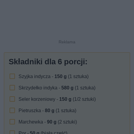
Składniki dla
6
porcji:
Szyjka indycza -
150
g
(1 sztuka)
Skrzydełko indyka -
580
g
(1 sztuka)
Seler korzeniowy -
150
g
(1/2 sztuki)
Pietruszka -
80
g
(1 sztuka)
Marchewka -
90
g
(2 sztuki)
Por -
50
g
(biała część)