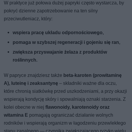
W praktyce już połowa dużej papryki często wystarcza, by
pokryć dzienne zapotrzebowanie na ten silny
przeciwutleniacz, który:
wspiera pracę układu odpornościowego,
pomaga w szybszej regeneracji i gojeniu się ran,
zwiększa przyswajanie żelaza z produktów
roślinnych.
W papryce znajdziesz także
beta-karoten (prowitaminę
A), luteinę i zeaksantynę
– składniki ważne dla oczu,
które chronią siatkówkę przed uszkodzeniami, a przy okazji
wspierają kondycję skóry i spowalniają oznaki starzenia. Z
kolei obecne w niej
flawonoidy, karotenoidy oraz
witamina E
pomagają ograniczać działanie wolnych
rodników i wspierają organizm w łagodzeniu przewlekłego
stanu zapalnego — czynnika zwiększającego ryzyko wielu