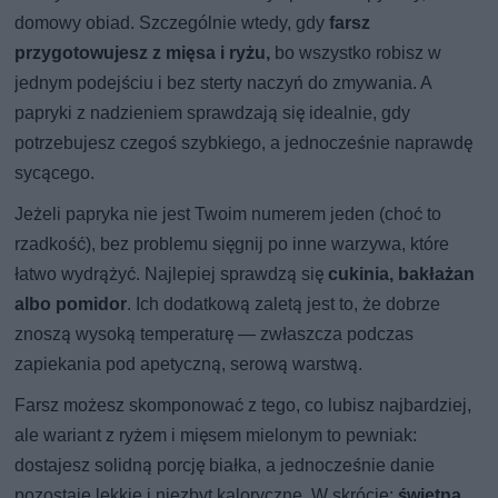
domowy obiad. Szczególnie wtedy, gdy
farsz
przygotowujesz z mięsa i ryżu,
bo wszystko robisz w
jednym podejściu i bez sterty naczyń do zmywania. A
papryki z nadzieniem sprawdzają się idealnie, gdy
potrzebujesz czegoś szybkiego, a jednocześnie naprawdę
sycącego.
Jeżeli papryka nie jest Twoim numerem jeden (choć to
rzadkość), bez problemu sięgnij po inne warzywa, które
łatwo wydrążyć. Najlepiej sprawdzą się
cukinia, bakłażan
albo pomidor
. Ich dodatkową zaletą jest to, że dobrze
znoszą wysoką temperaturę — zwłaszcza podczas
zapiekania pod apetyczną, serową warstwą.
Farsz możesz skomponować z tego, co lubisz najbardziej,
ale wariant z ryżem i mięsem mielonym to pewniak:
dostajesz solidną porcję białka, a jednocześnie danie
pozostaje lekkie i niezbyt kaloryczne. W skrócie:
świetna