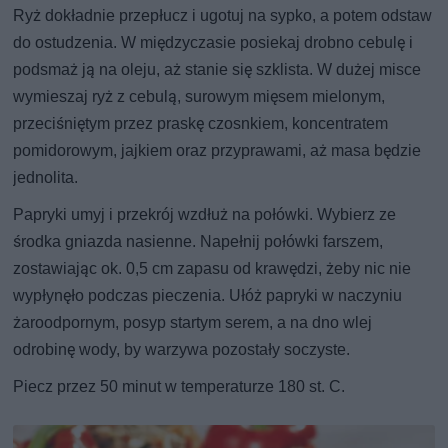
Ryż dokładnie przepłucz i ugotuj na sypko, a potem odstaw
do ostudzenia. W międzyczasie posiekaj drobno cebulę i
podsmaż ją na oleju, aż stanie się szklista. W dużej misce
wymieszaj ryż z cebulą, surowym mięsem mielonym,
przeciśniętym przez praskę czosnkiem, koncentratem
pomidorowym, jajkiem oraz przyprawami, aż masa będzie
jednolita.
Papryki umyj i przekrój wzdłuż na połówki. Wybierz ze
środka gniazda nasienne. Napełnij połówki farszem,
zostawiając ok. 0,5 cm zapasu od krawędzi, żeby nic nie
wypłynęło podczas pieczenia. Ułóż papryki w naczyniu
żaroodpornym, posyp startym serem, a na dno wlej
odrobinę wody, by warzywa pozostały soczyste.
Piecz przez 50 minut w temperaturze 180 st. C.