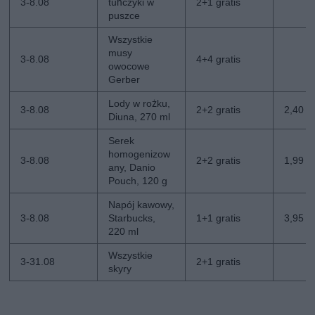
3-8.08
tuńczyki w
2+1 gratis
puszce
Wszystkie
musy
3-8.08
4+4 gratis
owocowe
Gerber
Lody w rożku,
3-8.08
2+2 gratis
2,40 zł
Diuna, 270 ml
Serek
homogenizow
3-8.08
2+2 gratis
1,99 zł
any, Danio
Pouch, 120 g
Napój kawowy,
3-8.08
Starbucks,
1+1 gratis
3,95 zł
220 ml
Wszystkie
3-31.08
2+1 gratis
skyry