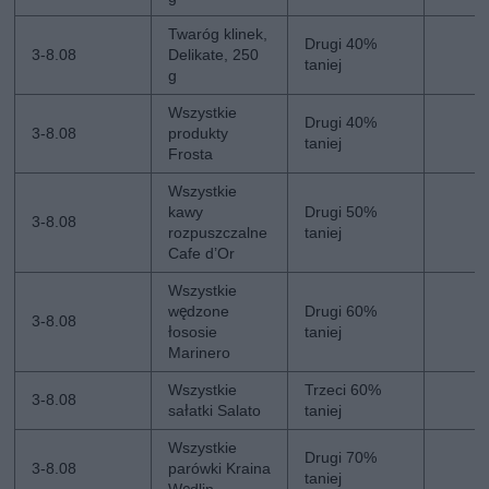
Twaróg klinek,
Drugi 40%
3-8.08
Delikate, 250
taniej
g
Wszystkie
Drugi 40%
3-8.08
produkty
taniej
Frosta
Wszystkie
kawy
Drugi 50%
3-8.08
rozpuszczalne
taniej
Cafe d’Or
Wszystkie
wędzone
Drugi 60%
3-8.08
łososie
taniej
Marinero
Wszystkie
Trzeci 60%
3-8.08
sałatki Salato
taniej
Wszystkie
Drugi 70%
3-8.08
parówki Kraina
taniej