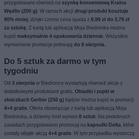
przygotowano również na
szynkę konserwową Kraina
Wędlin (200 g)
. W ramach akcji
drugi produkt kosztuje
90% mniej
, dzięki czemu cena spada z
6,99 zł do 3,79 zł
za sztukę
. Z kartą lub aplikacją Moja Biedronka można
kupić
maksymalnie 4 opakowania dziennie
. Wszystkie
wymienione promocje potrwają
do 8 sierpnia
.
Do 5 sztuk za darmo w tym
tygodniu
Od
3 sierpnia
w Biedronce wystartują również akcje z
dodatkowymi produktami gratis.
Obiadki i zupki w
słoiczkach Gerber (250 g)
będzie można kupić w promocji
4+4 gratis
. Oferta obowiązuje z kartą lub aplikacją Moja
Biedronka, a dzienny limit wynosi
8 sztuk
. Na podobnych
zasadach przygotowano promocję na
kapsułki Delta
, które
zostały objęte akcją
4+4 gratis
. W tym przypadku wystarczy