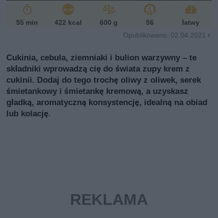
i
55 min
422 kcal
600 g
56
łatwy
Opublikowano: 02.04.2021 r.
Cukinia, cebula, ziemniaki i bulion warzywny – te
składniki wprowadzą cię do świata zupy krem z
cukinii. Dodaj do tego trochę oliwy z oliwek, serek
śmietankowy i śmietankę kremową, a uzyskasz
gładką, aromatyczną konsystencję, idealną na obiad
lub kolację.