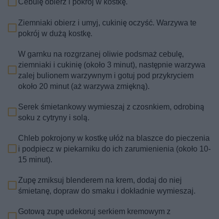
Cebulę obierz i pokrój w kostkę.
Ziemniaki obierz i umyj, cukinię oczyść. Warzywa te
pokrój w dużą kostkę.
W garnku na rozgrzanej oliwie podsmaż cebulę,
ziemniaki i cukinię (około 3 minut), następnie warzywa
zalej bulionem warzywnym i gotuj pod przykryciem
około 20 minut (aż warzywa zmiękną).
Serek śmietankowy wymieszaj z czosnkiem, odrobiną
soku z cytryny i solą.
Chleb pokrojony w kostkę ułóż na blaszce do pieczenia
i podpiecz w piekarniku do ich zarumienienia (około 10-
15 minut).
Zupę zmiksuj blenderem na krem, dodaj do niej
śmietanę, dopraw do smaku i dokładnie wymieszaj.
Gotową zupę udekoruj serkiem kremowym z