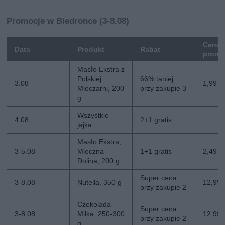
Promocje w Biedronce (3-8.08)
Cena
Data
Produkt
Rabat
promo
Masło Ekstra z
Polskiej
66% taniej
3.08
1,99 zł
Mleczarni, 200
przy zakupie 3
g
Wszystkie
4.08
2+1 gratis
jajka
Masło Ekstra,
3-5.08
Mleczna
1+1 gratis
2,49 zł
Dolina, 200 g
Super cena
3-8.08
Nutella, 350 g
12,99 z
przy zakupie 2
Czekolada
Super cena
3-8.08
Milka, 250-300
12,99 z
przy zakupie 2
g