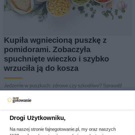
Kupiła wgniecioną puszkę z
pomidorami. Zobaczyła
spuchnięte wieczko i szybko
wrzuciła ją do kosza
Jedzenie w puszkach: zdrowe czy szkodliwe? Sprawdź
fakty, mity i na co zwracać uwagę przy wyborze konserw.
Drogi Użytkowniku,
Na naszej stronie fajnegotowanie.pl, my oraz naszych