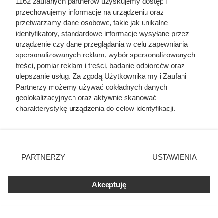
1162 zaufanych partnerów uzyskujemy dostęp i
przechowujemy informacje na urządzeniu oraz
przetwarzamy dane osobowe, takie jak unikalne
identyfikatory, standardowe informacje wysyłane przez
urządzenie czy dane przeglądania w celu zapewniania
spersonalizowanych reklam, wybór spersonalizowanych
treści, pomiar reklam i treści, badanie odbiorców oraz
ulepszanie usług. Za zgodą Użytkownika my i Zaufani
Partnerzy możemy używać dokładnych danych
geolokalizacyjnych oraz aktywnie skanować
Biedronka rozdaje szampony
charakterystykę urządzenia do celów identyfikacji.
gratis. Rodziny mogą sporo
Ponieważ cenimy Twoją prywatność, prosimy o zgodę na
zaoszczędzić
korzystanie z tych technologii poprzez kliknięcie
„Akceptuję”. Zgoda jest dobrowolna i zawsze możesz ją
zmienić/wycofać klikając przycisk ustawień prywatności
PARTNERZY
USTAWIENIA
Szampony Schauma 400 ml w promocji 1+1 gratis w
znajdujący się w lewym dolnym rogu strony
. Niektóre
Biedronce. Sprawdź, do kiedy obowiązuje oferta i co
rodzaje przetwarzania danych nie wymagają zgody
Akceptuję
użytkownika, ale masz prawo sprzeciwić się takiemu
zrobić, aby z niej skorzystać.
przetwarzaniu. Preferencje będą miały zastosowania tylko
na tej witrynie.