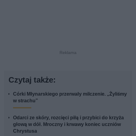
Czytaj także:
Córki Młynarskiego przerwały milczenie. „Żyliśmy
w strachu”
Odarci ze skóry, rozcięci piłą i przybici do krzyża
głową w dół. Mroczny i krwawy koniec uczniów
Chrystusa