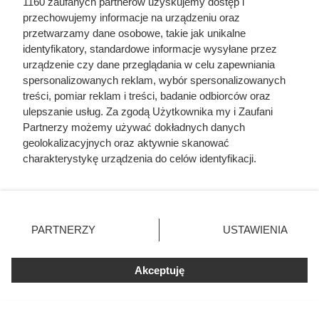
1160 zaufanych partnerów uzyskujemy dostęp i
przechowujemy informacje na urządzeniu oraz
przetwarzamy dane osobowe, takie jak unikalne
identyfikatory, standardowe informacje wysyłane przez
urządzenie czy dane przeglądania w celu zapewniania
spersonalizowanych reklam, wybór spersonalizowanych
treści, pomiar reklam i treści, badanie odbiorców oraz
ulepszanie usług. Za zgodą Użytkownika my i Zaufani
Partnerzy możemy używać dokładnych danych
geolokalizacyjnych oraz aktywnie skanować
charakterystykę urządzenia do celów identyfikacji.
Ponieważ cenimy Twoją prywatność, prosimy o zgodę na
korzystanie z tych technologii poprzez kliknięcie
„Akceptuję”. Zgoda jest dobrowolna i zawsze możesz ją
Robią zapasy dań w słoikach na
zmienić/wycofać klikając przycisk ustawień prywatności
PARTNERZY
USTAWIENIA
znajdujący się w lewym dolnym rogu strony
. Niektóre
czarną godzinę. JemyJemy w
rodzaje przetwarzania danych nie wymagają zgody
Carrefourze 60% taniej
Akceptuję
użytkownika, ale masz prawo sprzeciwić się takiemu
przetwarzaniu. Preferencje będą miały zastosowania tylko
na tej witrynie.
Promocja idealna dla zabieganych. Gotowe dania i zupy w