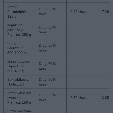
Serek
Drugi 60%
Philadelphia,
4,99 zł/szt.
7,29 zł
taniej
125 g
Jogurt do
Drugi 60%
picia, Skyr,
taniej
Piątnica, 350 g
Lody,
Drugi 60%
Carrefour,
taniej
500-1000 ml
Danie gotowe,
Drugi 60%
zupa, Profi,
taniej
360-450 g
Sok jabłkowy,
Drugi 60%
Hortex, 1 l
taniej
Serek wiejski z
Drugi 60%
owocami,
2,69 zł/szt.
3,85 zł
taniej
Piątnica, 150 g
Pizza mrożona