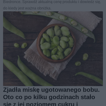
Biedronce. Sprawdź aktualną cenę produktu i dowiedz się,
do kiedy jest ważna obniżka.
Zjadła miskę ugotowanego bobu.
Oto co po kilku godzinach stało
się z jej poziomem cukru i