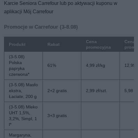
Karcie Seniora Carrefour lub po aktywacji kuponu w
aplikacji Mój Carrefour
Promocje w Carrefour (3-8.08)
Cena
Cena 
Produkt
Rabat
promocyjna
promo
(3-5.08)
Polska
61%
4,99 zł/kg
12,99 
papryka
czerwona*
(3-5.08) Masło
ekstra,
2+2 gratis
2,99 zł/szt.
5,98 zł
Łaciate, 200 g
(3-5.08) Mleko
UHT 1,5%,
3+3 gratis
3,2%, Simpl, 1
l*
Margaryna,