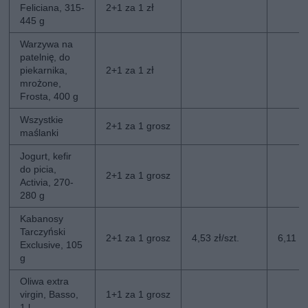
Feliciana, 315-
2+1 za 1 zł
445 g
Warzywa na
patelnię, do
piekarnika,
2+1 za 1 zł
mrożone,
Frosta, 400 g
Wszystkie
2+1 za 1 grosz
maślanki
Jogurt, kefir
do picia,
2+1 za 1 grosz
Activia, 270-
280 g
Kabanosy
Tarczyński
2+1 za 1 grosz
4,53 zł/szt.
6,11 zł
Exclusive, 105
g
Oliwa extra
virgin, Basso,
1+1 za 1 grosz
1 l