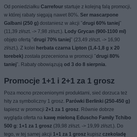
Od poniedziałku
Carrefour
startuje z kolejną falą promocji,
w której rabaty sięgają nawet 80%.
Ser mascarpone
Galbani (250 g)
dostaniesz w akcji "
drugi 60% taniej
"
(11,39 zł/szt. -> 7,98 zł/szt.).
Lody Grycan (900-1100 ml)
objęto ofertą "
drugi 70% taniej
" (23,49 zł/szt. -> 16,90
zł/szt.). Z kolei
herbata czarna Lipton (1,4-1,8 g x 20
torebek)
została przeceniona w promocji "
drugi 80%
taniej
". Rabaty obowiązują
od 3 do 8 sierpnia
.
Promocje 1+1 i 2+1 za 1 grosz
Poza mocno przecenionymi produktami, sieć dorzuca też
hity za symboliczny 1 grosz.
Parówki Berlinki (250-450 g)
łapiesz w promocji
2+1 za 1 grosz
. Równie dobrze
wygląda oferta na
kawę mieloną Eduscho Family Tchibo
500 g
:
1+1 za 1 grosz
(39,98 zł/szt. -> 19,99 zł/szt.). Do
tego, w tej samej akcji
1+1 za 1 grosz
kupisz
czekoladę