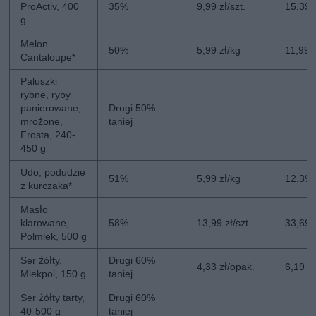
ProActiv, 400
35%
9,99 zł/szt.
15,39 z
g
Melon
50%
5,99 zł/kg
11,99 
Cantaloupe*
Paluszki
rybne, ryby
panierowane,
Drugi 50%
mrożone,
taniej
Frosta, 240-
450 g
Udo, podudzie
51%
5,99 zł/kg
12,39 
z kurczaka*
Masło
klarowane,
58%
13,99 zł/szt.
33,69 z
Polmlek, 500 g
Ser żółty,
Drugi 60%
4,33 zł/opak.
6,19 z
Mlekpol, 150 g
taniej
Ser żółty tarty,
Drugi 60%
40-500 g
taniej