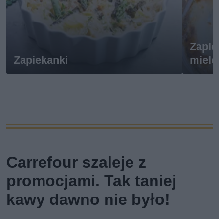
Zapie
Zapiekanki
miel
Carrefour szaleje z
promocjami. Tak taniej
kawy dawno nie było!