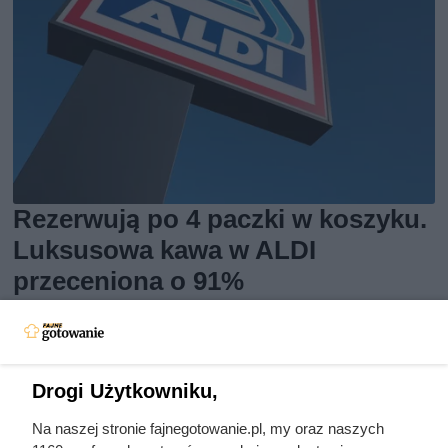
Rezerwują po 4 paczki w koszyku.
Luksusowa kawa w ALDI
przeceniona o 91%
Luksusowa kawa Dallmayr trafiła do promocji w ALDI z
rabatem aż 91%. Drugie opakowanie kosztuje tylko 3,99 zł.
Drogi Użytkowniku,
Sprawdź, jakie warunki obowiązują i jakie inne promocje
oraz gratisy czekają na klientów od 3 do 8 sierpnia.
Na naszej stronie fajnegotowanie.pl, my oraz naszych