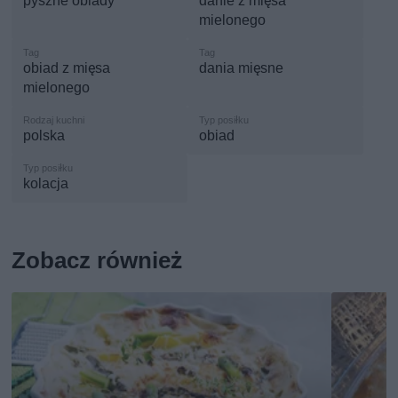
pyszne obiady
danie z mięsa
mielonego
obiad z mięsa
dania mięsne
mielonego
polska
obiad
kolacja
Zobacz również