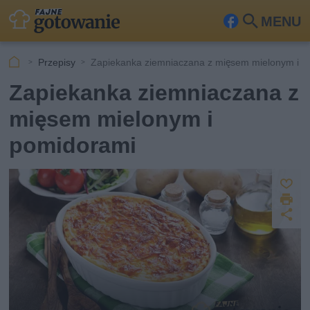
MENU
Fa
Szu
ceb
kaj
Przepisy
Zapiekanka ziemniaczana z mięsem mielonym i 
ook
Zapiekanka ziemniaczana z
mięsem mielonym i
pomidorami
Z
D
a
U
p
r
u
d
i
s
o
k
st
z
u
ę
j
p
n