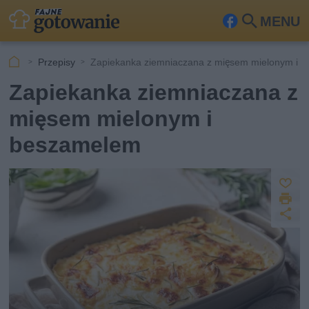
MENU
Fa
Szu
ceb
kaj
Przepisy
Zapiekanka ziemniaczana z mięsem mielonym i 
ook
Zapiekanka ziemniaczana z
mięsem mielonym i
beszamelem
Z
D
a
U
p
r
u
d
i
s
o
k
st
z
u
ę
j
p
n