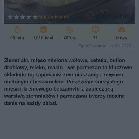
ij
Magda Panek
90 min
1018 kcal
650 g
71
łatwy
Opublikowano: 14.04.2022 r.
Ziemniaki, mięso mielone wołowe, cebula, bulion
drobiowy, mleko, masło i ser parmezan to kluczowe
składniki tej zapiekanki ziemniaczanej z mięsem
mielonym i beszamelem. Połączenie soczystego
mięsa i kremowego beszamelu z zapieczoną
warstwą ziemniaków i parmezanu tworzy idealne
danie na każdy obiad.