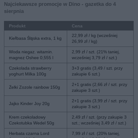
Najciekawsze promocje w Dino - gazetka do 4
sierpnia
Produkt
Cena
22,99 zł / kg (wcześniej
Kiełbasa Śląska extra, 1 kg
26,99 zł / kg)
Woda niegaz. witamin.
2,99 zł / szt. (21% taniej,
magnez Oshee 0,555 l
wcześniej 3,79 zł / szt.)
Czekolada strawberry
3+3 gratis (3,49 / szt. przy
yoghurt Milka 100g
zakupie 6 szt.)
2+1 gratis (2,66 zł / szt. przy
Żelki Zozole rainbow 150g
zakupie 3 szt.)
2+1 gratis (3,99 zł / szt. przy
Jajko Kinder Joy 20g
zakupie 3 szt.)
Krem czekoladowy
2,49 zł / szt. (przy zakupie 3
Czekotubka Wedel 50g
szt.; wcześniej 3,49 zł / szt.)
Herbata czarna Lord
7,99 zł / szt. (20% taniej,