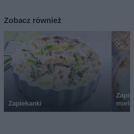
Zobacz również
Zapie
Zapiekanki
miel