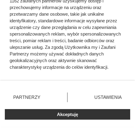
1162 zaufanych partnerów uzyskujemy dostęp i
przechowujemy informacje na urządzeniu oraz
przetwarzamy dane osobowe, takie jak unikalne
identyfikatory, standardowe informacje wysyłane przez
urządzenie czy dane przeglądania w celu zapewniania
spersonalizowanych reklam, wybór spersonalizowanych
treści, pomiar reklam i treści, badanie odbiorców oraz
ulepszanie usług. Za zgodą Użytkownika my i Zaufani
Partnerzy możemy używać dokładnych danych
geolokalizacyjnych oraz aktywnie skanować
charakterystykę urządzenia do celów identyfikacji.
Ponieważ cenimy Twoją prywatność, prosimy o zgodę na
korzystanie z tych technologii poprzez kliknięcie
„Akceptuję”. Zgoda jest dobrowolna i zawsze możesz ją
Drugi produkt za 1 zł? W tej
zmienić/wycofać klikając przycisk ustawień prywatności
PARTNERZY
USTAWIENIA
promocji Biedronka szybko
znajdujący się w lewym dolnym rogu strony
. Niektóre
rodzaje przetwarzania danych nie wymagają zgody
wprowadziła ograniczenie do 4
Akceptuję
użytkownika, ale masz prawo sprzeciwić się takiemu
paczek
przetwarzaniu. Preferencje będą miały zastosowania tylko
na tej witrynie.