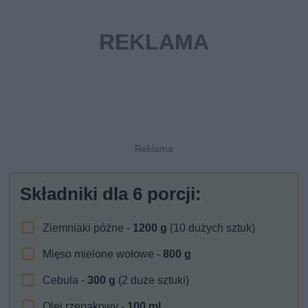
Składniki dla
6
porcji:
Ziemniaki późne -
1200
g
(10 dużych sztuk)
Mięso mielone wołowe -
800
g
Cebula -
300
g
(2 duże sztuki)
Olej rzepakowy -
100
ml