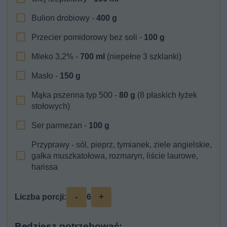
Bulion drobiowy -
400
g
Przecier pomidorowy bez soli -
100
g
Mleko 3,2% -
700
ml
(niepełne 3 szklanki)
Masło -
150
g
Mąka pszenna typ 500 -
80
g
(8 płaskich łyżek
stołowych)
Ser parmezan -
100
g
Przyprawy - sól, pieprz, tymianek, ziele angielskie,
gałka muszkatołowa, rozmaryn, liście laurowe,
harissa
-
+
Liczba porcji:
6
Będziesz potrzebować: