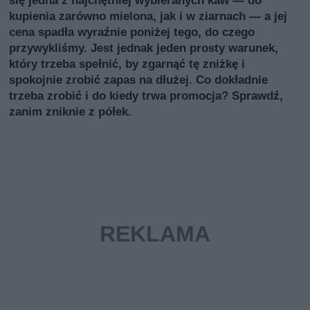
się jedna z najchętniej wybieranych kaw — do
kupienia zarówno mielona, jak i w ziarnach — a jej
cena spadła wyraźnie poniżej tego, do czego
przywykliśmy. Jest jednak jeden prosty warunek,
który trzeba spełnić, by zgarnąć tę zniżkę i
spokojnie zrobić zapas na dłużej. Co dokładnie
trzeba zrobić i do kiedy trwa promocja? Sprawdź,
zanim zniknie z półek.