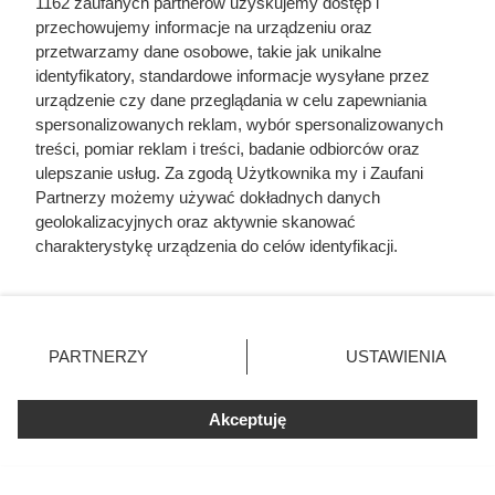
1162 zaufanych partnerów uzyskujemy dostęp i
przyciąga klientów do Dino
przechowujemy informacje na urządzeniu oraz
przetwarzamy dane osobowe, takie jak unikalne
identyfikatory, standardowe informacje wysyłane przez
Dallmayr Classic 500 g w Dino w promocyjnej cenie.
urządzenie czy dane przeglądania w celu zapewniania
spersonalizowanych reklam, wybór spersonalizowanych
Sprawdź cenę kawy mielonej i ziarnistej, warunki oferty
treści, pomiar reklam i treści, badanie odbiorców oraz
oraz termin jej ważności.
ulepszanie usług. Za zgodą Użytkownika my i Zaufani
Partnerzy możemy używać dokładnych danych
geolokalizacyjnych oraz aktywnie skanować
charakterystykę urządzenia do celów identyfikacji.
Ponieważ cenimy Twoją prywatność, prosimy o zgodę na
korzystanie z tych technologii poprzez kliknięcie
„Akceptuję”. Zgoda jest dobrowolna i zawsze możesz ją
zmienić/wycofać klikając przycisk ustawień prywatności
PARTNERZY
USTAWIENIA
znajdujący się w lewym dolnym rogu strony
. Niektóre
rodzaje przetwarzania danych nie wymagają zgody
Akceptuję
użytkownika, ale masz prawo sprzeciwić się takiemu
przetwarzaniu. Preferencje będą miały zastosowania tylko
na tej witrynie.