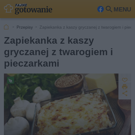
MENU
Fa
Szu
ceb
kaj
Przepisy
Zapiekanka z kaszy gryczanej z twarogiem i piec
ook
Zapiekanka z kaszy
gryczanej z twarogiem i
pieczarkami
Z
D
a
Pr
z
U
p
r
e
u
d
i
pi
s
o
k
s
st
z
u
w
ę
j
e
p
g
et
n