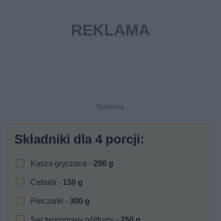
Składniki dla
4
porcji:
Kasza gryczana -
200
g
Cebula -
150
g
Pieczarki -
300
g
Ser twarogowy półtłusty -
250
g