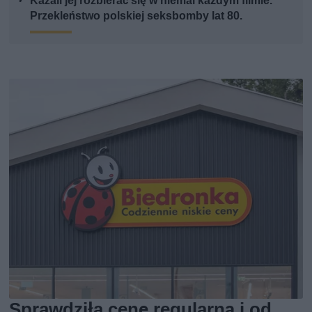
Kazali jej rozbierać się w niemal każdym filmie.
Przekleństwo polskiej seksbomby lat 80.
Sprawdziła cenę regularną i od