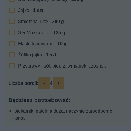
Jajko -
1
szt.
Śmietana 12% -
200
g
Ser Mozzarella -
125
g
Masło klarowane -
10
g
Żółtko jajka -
1
szt.
Przyprawy - sól, pieprz, tymianek, czosnek
-
+
Liczba porcji:
4
Będziesz potrzebować:
piekarnik, patelnia duża, naczynie żaroodporne,
tarka