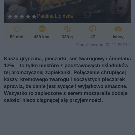
ar
ij
ia
ń
Paulina Lipińska
sk
i
50 min
489 kcal
330 g
47
łatwy
Opublikowano: 02.12.2021 r.
Kasza gryczana, pieczarki, ser twarogowy i śmietana
12% – to tylko niektóre z podstawowych składników
tej aromatycznej zapiekanki. Połączenie chrupiącej
kaszy, kremowego twarogu i soczystych pieczarek
sprawia, że danie jest sycące i wyjątkowo smaczne.
Wszystko to zapieczone z serem mozzarella dodaje
całości nieco ciągnącej się przyjemności.