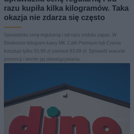
razu kupiła kilka kilogramów. Taka
okazja nie zdarza się często
Sprawdziła cenę regularną i od razu zrobiła zapas. W
Biedronce kilogram kawy MK Café Premium lub Crema
kosztuje tylko 55,99 zł zamiast 83,99 zł. Sprawdź warunki
promocji i termin jej obowiązywania.