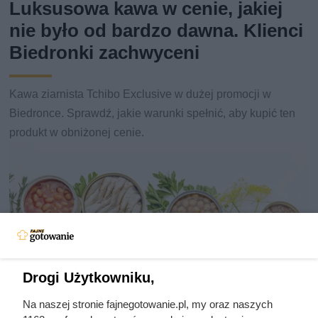
Luksusowa kawa w cenie, jakiej
nie było od bardzo dawna. Klienci
Biedronki zachwyceni
Kawa ziarnista Tchibo Exclusive w dużej promocji w
Biedronce. Sprawdź, jakie warunki spełnić, aby kupić ten
produkt w obniżonej cenie.
Drogi Użytkowniku,
Na naszej stronie fajnegotowanie.pl, my oraz naszych