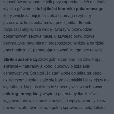
sposobów na wsparcie jelit przy zaparciach. Ich działanie
wynika głównie z
dużej ilości błonnika pokarmowego
,
który zwiększa objętość stolca i pomaga szybciej
przesuwać treść pokarmową przez jelita. Błonnik
rozpuszczalny wiąże wodę i tworzy w przewodzie
pokarmowym żelową masę, ułatwiając prawidłową
perystaltykę, natomiast nierozpuszczalny działa bardziej
„mechanicznie”, pomagając usuwać zalegające resztki.
Śliwki suszone
są szczególnie cenione, bo zawierają
sorbitol
– naturalny alkohol cukrowy o działaniu
osmotycznym. Sorbitol „ściąga” wodę do jelita grubego,
dzięki czemu stolec staje się bardziej miękki i łatwiejszy do
wydalenia. Na plus działa też obecny w śliwkach
kwas
chlorogenowy
, który wspiera przemiany tłuszczów i
węglowodanów, co może korzystnie wpływać nie tylko na
trawienie, ale również na ogólną sprawność metabolizmu.