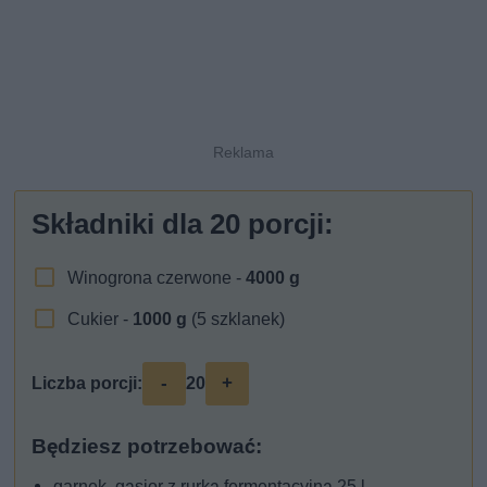
Składniki dla
20
porcji:
Winogrona czerwone -
4000
g
Cukier -
1000
g
(5 szklanek)
-
+
Liczba porcji:
20
Będziesz potrzebować:
garnek, gąsior z rurką fermentacyjną 25 l