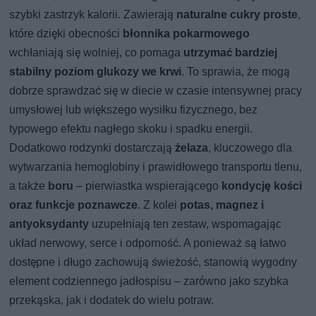
szybki zastrzyk kalorii. Zawierają
naturalne cukry proste
,
które dzięki obecności
błonnika pokarmowego
wchłaniają się wolniej, co pomaga
utrzymać bardziej
stabilny poziom glukozy we krwi
. To sprawia, że mogą
dobrze sprawdzać się w diecie w czasie intensywnej pracy
umysłowej lub większego wysiłku fizycznego, bez
typowego efektu nagłego skoku i spadku energii.
Dodatkowo rodzynki dostarczają
żelaza
, kluczowego dla
wytwarzania hemoglobiny i prawidłowego transportu tlenu,
a także
boru
– pierwiastka wspierającego
kondycję kości
oraz funkcje poznawcze
. Z kolei
potas, magnez i
antyoksydanty
uzupełniają ten zestaw, wspomagając
układ nerwowy, serce i odporność. A ponieważ są łatwo
dostępne i długo zachowują świeżość, stanowią wygodny
element codziennego jadłospisu – zarówno jako szybka
przekąska, jak i dodatek do wielu potraw.