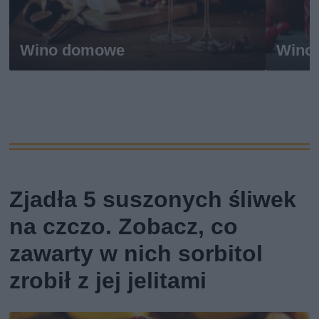
Wino domowe
Wino 
Zjadła 5 suszonych śliwek
na czczo. Zobacz, co
zawarty w nich sorbitol
zrobił z jej jelitami