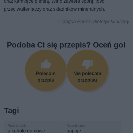
oraz karmiące piersią. Wino zawiera sporą ilość
przeciwutleniaczy oraz składników mineralnych.
~ Magda Panek, dietetyk kliniczny
Podoba Ci się przepis? Oceń go!
Polecam
Nie polecam
przepis
przepisu
Tagi
alkohole domowe
napoje