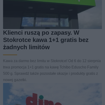
Klienci ruszą po zapasy. W
Stokrotce kawa 1+1 gratis bez
żadnych limitów
Kawa za darmo bez limitu w Stokrotce! Od 6 do 12 sierpnia
trwa promocja 1+1 gratis na kawę Tchibo Eduscho Family
500 g. Sprawdź także pozostałe okazje i produkty gratis z
nowej gazetki.