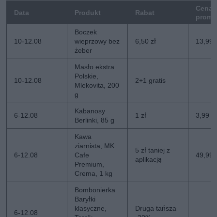
Cena
Data
Produkt
Rabat
promo
Boczek
10-12.08
wieprzowy bez
6,50 zł
13,99 
żeber
Masło ekstra
Polskie,
10-12.08
2+1 gratis
Mlekovita, 200
g
Kabanosy
6-12.08
1 zł
3,99 zł
Berlinki, 85 g
Kawa
ziarnista, MK
5 zł taniej z
6-12.08
Cafe
49,99 z
aplikacją
Premium,
Crema, 1 kg
Bombonierka
Baryłki
klasyczne,
Druga tańsza
6-12.08