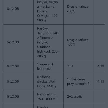
indyka, mięso
z indyka na
Drugie tańsze
6-12.08
kotlety,
-50%
O!Mięso, 400-
500 g
Parówki
Jedynki Filetki
z filetem z
Drugie tańsze
6-12.08
indyka,
-50%
Ulubione,
Indykpol, 200-
205 g
Słonecznik
6-12.08
7 zł
4,99 zł
kapelusz
Kiełbasa
Super cena
6-12.08
śląska, Well
4,99 z
przy zakupie 2
Done, 550 g
Napój alpro,
6-12.08
2+1 gratis
750-1000 ml
Ciastka