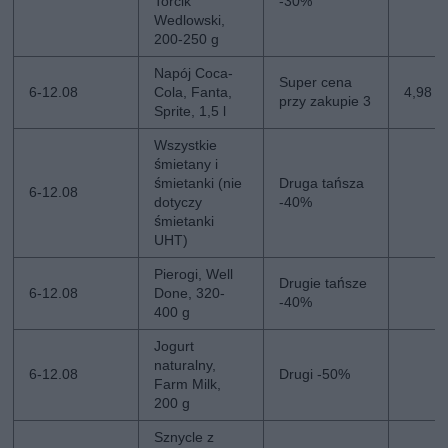
Torcik
-30%
Wedlowski,
200-250 g
Napój Coca-
Super cena
6-12.08
Cola, Fanta,
4,98 zł
przy zakupie 3
Sprite, 1,5 l
Wszystkie
śmietany i
śmietanki (nie
Druga tańsza
6-12.08
dotyczy
-40%
śmietanki
UHT)
Pierogi, Well
Drugie tańsze
6-12.08
Done, 320-
-40%
400 g
Jogurt
naturalny,
6-12.08
Drugi -50%
Farm Milk,
200 g
Sznycle z