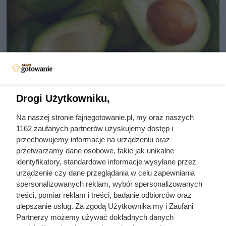
Drogi Użytkowniku,
Uwaga na toksyczną persinę! Ten
Na naszej stronie fajnegotowanie.pl, my oraz naszych
popularny owoc może być
1162 zaufanych partnerów uzyskujemy dostęp i
śmiertelnie groźny dla Twojego
przechowujemy informacje na urządzeniu oraz
przetwarzamy dane osobowe, takie jak unikalne
pupila
identyfikatory, standardowe informacje wysyłane przez
urządzenie czy dane przeglądania w celu zapewniania
spersonalizowanych reklam, wybór spersonalizowanych
Awokado: zdrowy tłuszcz czy kaloryczna pułapka?
treści, pomiar reklam i treści, badanie odbiorców oraz
Sprawdź, czy warto jeść je na diecie, jakie ma wartości i jak
ulepszanie usług. Za zgodą Użytkownika my i Zaufani
je włączyć do menu.
Partnerzy możemy używać dokładnych danych