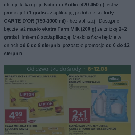
oferuje kilka opcji.
Ketchup Kotlin (420-450 g)
jest w
promocji
1+1 gratis
- z aplikacją, podobnie jak
lody
CARTE D’OR (750-1000 ml)
- bez aplikacji. Dostępne
będzie też
masło ekstra Farm Milk (200 g)
ze zniżką
2+2
gratis
i limitem
8 szt./aplikację.
Masło tańsze będzie w
dniach
od 6 do 8 sierpnia
, pozostałe promocje
od 6 do 12
sierpnia
.