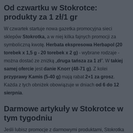
Od czwartku w Stokrotce:
produkty za 1 zł/1 gr
W czwartek startuje nowa gazetka promocyjna sieci
sklepów
Stokrotka,
a w niej kilka fajnych promocji za
symboliczną kwotę.
Herbata ekspresowa Herbapol (20
torebek x 1,5 g - 20 torebek x 2 g)
- wybrane rodzaje -
można dostać ze zniżką „
druga tańsza za 1 zł
”. W
takiej
samej ofercie
jest
danie Knorr (48-71 g)
. Z kolei
przyprawy Kamis (5-40 g)
mają rabat
2+1 za grosz
.
Każda z tych obniżek obowiązuje w dniach
od 6 do 12
sierpnia
.
Darmowe artykuły w Stokrotce w
tym tygodniu
Jeśli lubisz promocje z darmowymi produktami, Stokrotka