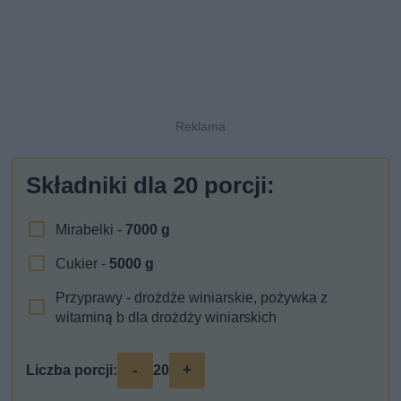
Składniki dla
20
porcji:
Mirabelki -
7000
g
Cukier -
5000
g
Przyprawy - drożdże winiarskie, pożywka z
witaminą b dla drożdży winiarskich
-
+
Liczba porcji:
20