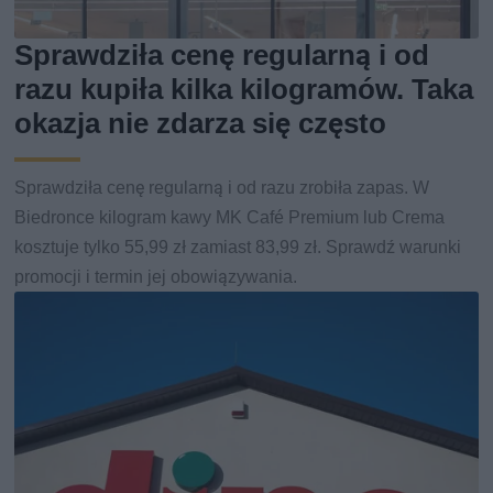
Sprawdziła cenę regularną i od
razu kupiła kilka kilogramów. Taka
okazja nie zdarza się często
Sprawdziła cenę regularną i od razu zrobiła zapas. W
Biedronce kilogram kawy MK Café Premium lub Crema
kosztuje tylko 55,99 zł zamiast 83,99 zł. Sprawdź warunki
promocji i termin jej obowiązywania.