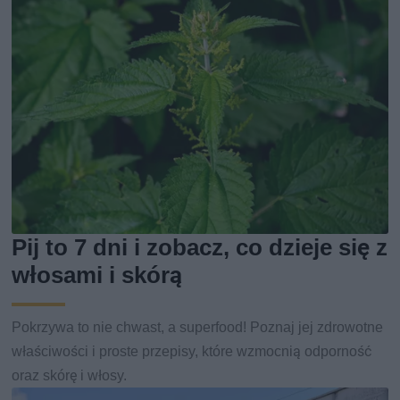
Pij to 7 dni i zobacz, co dzieje się z
włosami i skórą
Pokrzywa to nie chwast, a superfood! Poznaj jej zdrowotne
właściwości i proste przepisy, które wzmocnią odporność
oraz skórę i włosy.