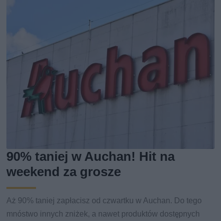
90% taniej w Auchan! Hit na
weekend za grosze
Aż 90% taniej zapłacisz od czwartku w Auchan. Do tego
mnóstwo innych zniżek, a nawet produktów dostępnych