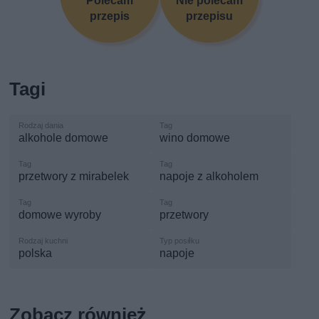
Polecam
Nie polecam
przepis
przepisu
Tagi
alkohole domowe
wino domowe
przetwory z mirabelek
napoje z alkoholem
domowe wyroby
przetwory
polska
napoje
Zobacz również