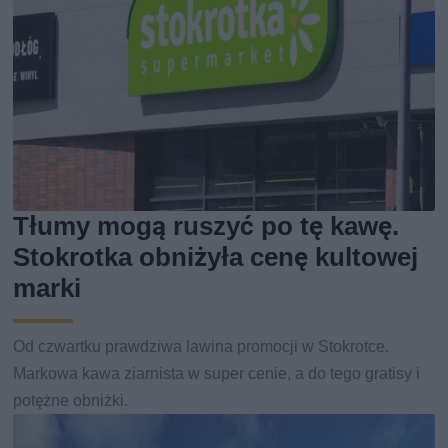
Tłumy mogą ruszyć po tę kawę.
Stokrotka obniżyła cenę kultowej
marki
Od czwartku prawdziwa lawina promocji w Stokrotce.
Markowa kawa ziarnista w super cenie, a do tego gratisy i
potężne obniżki.