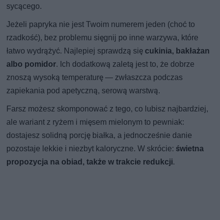
sycącego.
Jeżeli papryka nie jest Twoim numerem jeden (choć to
rzadkość), bez problemu sięgnij po inne warzywa, które
łatwo wydrążyć. Najlepiej sprawdzą się
cukinia, bakłażan
albo pomidor
. Ich dodatkową zaletą jest to, że dobrze
znoszą wysoką temperaturę — zwłaszcza podczas
zapiekania pod apetyczną, serową warstwą.
Farsz możesz skomponować z tego, co lubisz najbardziej,
ale wariant z ryżem i mięsem mielonym to pewniak:
dostajesz solidną porcję białka, a jednocześnie danie
pozostaje lekkie i niezbyt kaloryczne. W skrócie:
świetna
propozycja na obiad, także w trakcie redukcji
.