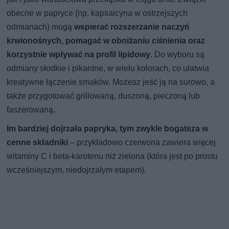
obecne w papryce (np. kapsaicyna w ostrzejszych
odmianach) mogą
wspierać rozszerzanie naczyń
krwionośnych, pomagać w obniżaniu ciśnienia oraz
korzystnie wpływać na profil lipidowy
. Do wyboru są
odmiany słodkie i pikantne, w wielu kolorach, co ułatwia
kreatywne łączenie smaków. Możesz jeść ją na surowo, a
także przygotować grillowaną, duszoną, pieczoną lub
faszerowaną.
Im bardziej dojrzała papryka, tym zwykle bogatsza w
cenne składniki
– przykładowo czerwona zawiera więcej
witaminy C i beta-karotenu niż zielona (która jest po prostu
wcześniejszym, niedojrzałym etapem).