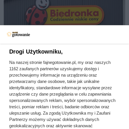
Drogi Użytkowniku,
Sprawdziła cenę regularną i od
Na naszej stronie fajnegotowanie.pl, my oraz naszych
razu kupiła kilka kilogramów. Taka
1162 zaufanych partnerów uzyskujemy dostęp i
przechowujemy informacje na urządzeniu oraz
okazja nie zdarza się często
przetwarzamy dane osobowe, takie jak unikalne
identyfikatory, standardowe informacje wysyłane przez
urządzenie czy dane przeglądania w celu zapewniania
Sprawdziła cenę regularną i od razu zrobiła zapas. W
spersonalizowanych reklam, wybór spersonalizowanych
Biedronce kilogram kawy MK Café Premium lub Crema
treści, pomiar reklam i treści, badanie odbiorców oraz
kosztuje tylko 55,99 zł zamiast 83,99 zł. Sprawdź warunki
ulepszanie usług. Za zgodą Użytkownika my i Zaufani
promocji i termin jej obowiązywania.
Partnerzy możemy używać dokładnych danych
geolokalizacyjnych oraz aktywnie skanować