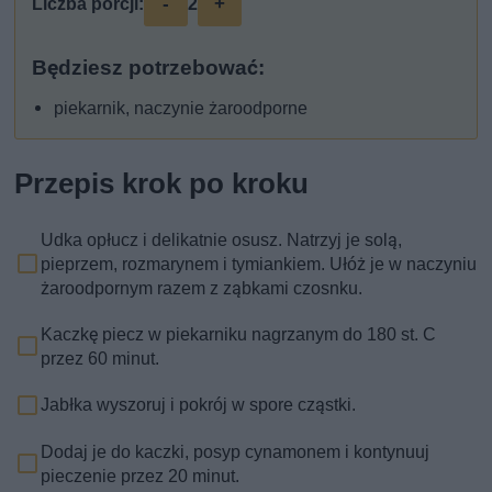
-
+
Liczba porcji:
2
Będziesz potrzebować:
piekarnik, naczynie żaroodporne
Przepis krok po kroku
Udka opłucz i delikatnie osusz. Natrzyj je solą,
pieprzem, rozmarynem i tymiankiem. Ułóż je w naczyniu
żaroodpornym razem z ząbkami czosnku.
Kaczkę piecz w piekarniku nagrzanym do 180 st. C
przez 60 minut.
Jabłka wyszoruj i pokrój w spore cząstki.
Dodaj je do kaczki, posyp cynamonem i kontynuuj
pieczenie przez 20 minut.