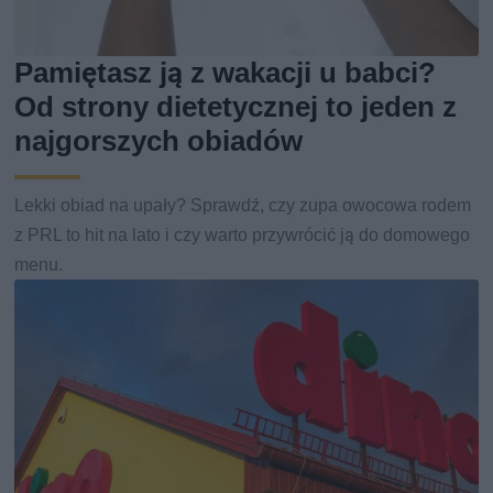
Pamiętasz ją z wakacji u babci?
Od strony dietetycznej to jeden z
najgorszych obiadów
Lekki obiad na upały? Sprawdź, czy zupa owocowa rodem
z PRL to hit na lato i czy warto przywrócić ją do domowego
menu.