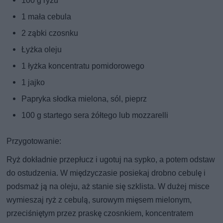
100 g ryżu
1 mała cebula
2 ząbki czosnku
Łyżka oleju
1 łyżka koncentratu pomidorowego
1 jajko
Papryka słodka mielona, sól, pieprz
100 g startego sera żółtego lub mozzarelli
Przygotowanie:
Ryż dokładnie przepłucz i ugotuj na sypko, a potem odstaw
do ostudzenia. W międzyczasie posiekaj drobno cebulę i
podsmaż ją na oleju, aż stanie się szklista. W dużej misce
wymieszaj ryż z cebulą, surowym mięsem mielonym,
przeciśniętym przez praskę czosnkiem, koncentratem