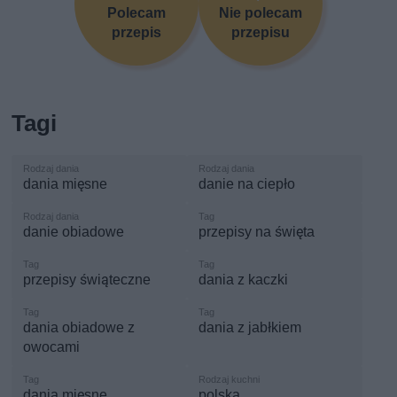
Polecam
Nie polecam
przepis
przepisu
Tagi
dania mięsne
danie na ciepło
danie obiadowe
przepisy na święta
przepisy świąteczne
dania z kaczki
dania obiadowe z
dania z jabłkiem
owocami
dania mięsne
polska