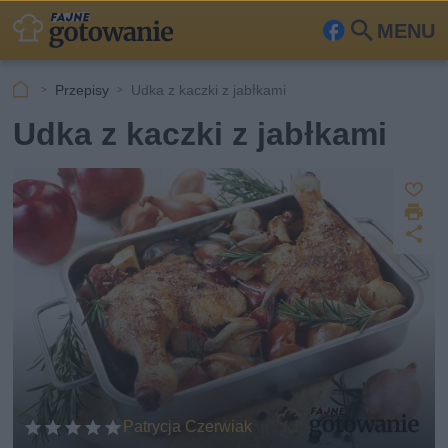
MENU
Fa
Szu
ceb
kaj
Przepisy
Udka z kaczki z jabłkami
ook
Udka z kaczki z jabłkami
Z
D
a
U
p
r
u
d
i
s
o
k
st
z
u
ę
j
p
n
ij
Patrycja Czerwiak