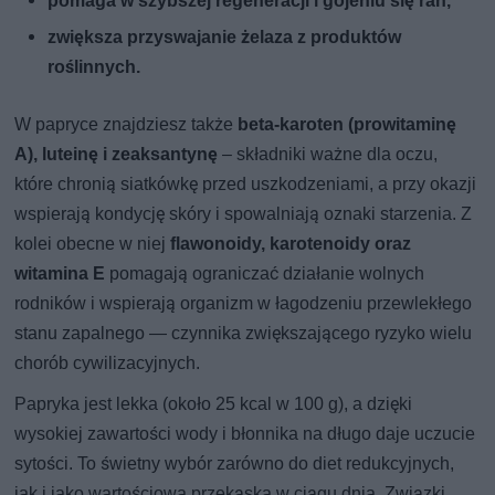
pomaga w szybszej regeneracji i gojeniu się ran,
zwiększa przyswajanie żelaza z produktów
roślinnych.
W papryce znajdziesz także
beta-karoten (prowitaminę
A), luteinę i zeaksantynę
– składniki ważne dla oczu,
które chronią siatkówkę przed uszkodzeniami, a przy okazji
wspierają kondycję skóry i spowalniają oznaki starzenia. Z
kolei obecne w niej
flawonoidy, karotenoidy oraz
witamina E
pomagają ograniczać działanie wolnych
rodników i wspierają organizm w łagodzeniu przewlekłego
stanu zapalnego — czynnika zwiększającego ryzyko wielu
chorób cywilizacyjnych.
Papryka jest lekka (około 25 kcal w 100 g), a dzięki
wysokiej zawartości wody i błonnika na długo daje uczucie
sytości. To świetny wybór zarówno do diet redukcyjnych,
jak i jako wartościowa przekąska w ciągu dnia. Związki