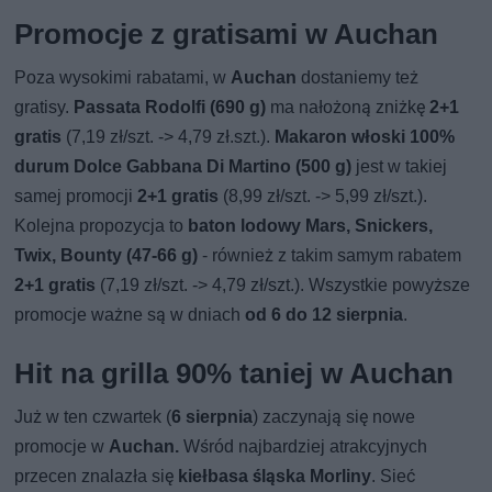
Promocje z gratisami w Auchan
Poza wysokimi rabatami, w
Auchan
dostaniemy też
gratisy.
Passata Rodolfi (690 g)
ma nałożoną zniżkę
2+1
gratis
(7,19 zł/szt. -> 4,79 zł.szt.).
Makaron włoski 100%
durum Dolce Gabbana Di Martino (500 g)
jest w takiej
samej promocji
2+1 gratis
(8,99 zł/szt. -> 5,99 zł/szt.).
Kolejna propozycja to
baton lodowy Mars, Snickers,
Twix, Bounty (47-66 g)
- również z takim samym rabatem
2+1 gratis
(7,19 zł/szt. -> 4,79 zł/szt.). Wszystkie powyższe
promocje ważne są w dniach
od 6 do 12 sierpnia
.
Hit na grilla 90% taniej w Auchan
Już w ten czwartek (
6 sierpnia
) zaczynają się nowe
promocje w
Auchan.
Wśród najbardziej atrakcyjnych
przecen znalazła się
kiełbasa śląska Morliny
. Sieć