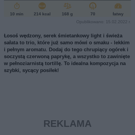
10 min
214 kcal
168 g
70
łatwy
Opublikowano: 15.02.2022 r.
Łosoś wędzony, serek śmietankowy light i świeża
sałata to trio, które już samo mówi o smaku - lekkim
i pełnym aromatu. Dodaj do tego chrupiący ogórek i
soczystą czerwoną paprykę, a wszystko to zawinięte
w pełnoziarnistą tortillę. To idealna kompozycja na
szybki, sycący posiłek!