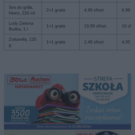
Sos do grilla,
2+1 gratis
4,99 zł/szt.
6,98 zł
Heinz, 220 ml
Lody Zielona
1+1 gratis
19,99 zł/szt.
10 zł/s
Budka, 1 l
Zottarella, 125
1+1 gratis
2,48 zł/szt.
4,95 zł
g