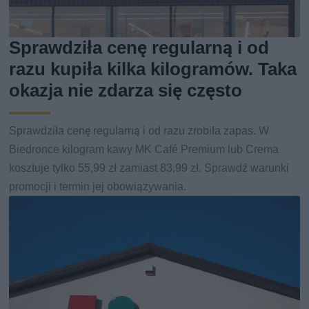
Sprawdziła cenę regularną i od
razu kupiła kilka kilogramów. Taka
okazja nie zdarza się często
Sprawdziła cenę regularną i od razu zrobiła zapas. W
Biedronce kilogram kawy MK Café Premium lub Crema
kosztuje tylko 55,99 zł zamiast 83,99 zł. Sprawdź warunki
promocji i termin jej obowiązywania.