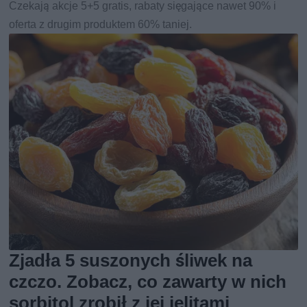
Czekają akcje 5+5 gratis, rabaty sięgające nawet 90% i
oferta z drugim produktem 60% taniej.
Zjadła 5 suszonych śliwek na
czczo. Zobacz, co zawarty w nich
sorbitol zrobił z jej jelitami