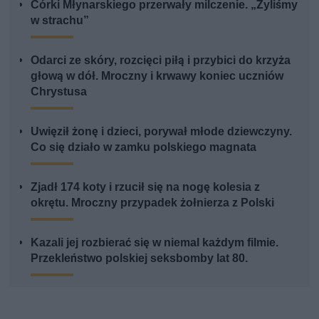
Córki Młynarskiego przerwały milczenie. „Żyliśmy
w strachu”
Odarci ze skóry, rozcięci piłą i przybici do krzyża
głową w dół. Mroczny i krwawy koniec uczniów
Chrystusa
Uwięził żonę i dzieci, porywał młode dziewczyny.
Co się działo w zamku polskiego magnata
Zjadł 174 koty i rzucił się na nogę kolesia z
okrętu. Mroczny przypadek żołnierza z Polski
Kazali jej rozbierać się w niemal każdym filmie.
Przekleństwo polskiej seksbomby lat 80.