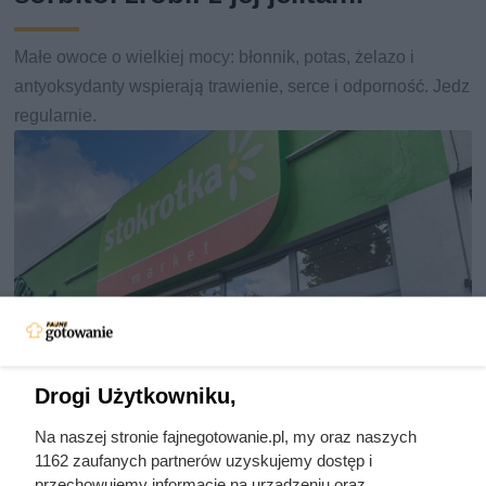
Małe owoce o wielkiej mocy: błonnik, potas, żelazo i
antyoksydanty wspierają trawienie, serce i odporność. Jedz
regularnie.
Drogi Użytkowniku,
Na naszej stronie fajnegotowanie.pl, my oraz naszych
1162 zaufanych partnerów uzyskujemy dostęp i
przechowujemy informacje na urządzeniu oraz