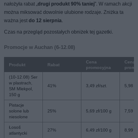
nałożyła rabat „
drugi produkt 90% taniej
”. W ramach akcji
można miksować dowolnie ulubione rodzaje. Zniżka ta
ważna jest
do 12 sierpnia
.
Czas na przegląd pozostałych obniżek tej gazetki.
Promocje w Auchan (6-12.08)
Cena
Cena 
Produkt
Rabat
promocyjna
promo
(10-12.08) Ser
w plastrach,
41%
3,49 zł/szt.
5,98 zł
SM Mlekpol,
150 g
Pistacje
solone lub
25%
5,69 zł/100 g
7,59 z
niesolone
Łosoś
27%
6,49 zł/100 g
8,99 z
atlantycki