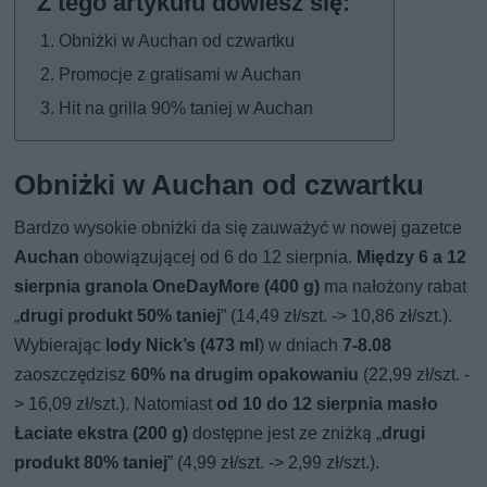
Obniżki w Auchan od czwartku
Promocje z gratisami w Auchan
Hit na grilla 90% taniej w Auchan
Obniżki w Auchan od czwartku
Bardzo wysokie obniżki da się zauważyć w nowej gazetce
Auchan
obowiązującej od 6 do 12 sierpnia.
Między 6 a 12
sierpnia granola OneDayMore (400 g)
ma nałożony rabat
„
drugi produkt 50% taniej
” (14,49 zł/szt. -> 10,86 zł/szt.).
Wybierając
lody Nick’s (473 ml
) w dniach
7-8.08
zaoszczędzisz
60% na drugim opakowaniu
(22,99 zł/szt. -
> 16,09 zł/szt.). Natomiast
od 10 do 12 sierpnia masło
Łaciate ekstra (200 g)
dostępne jest ze zniżką „
drugi
produkt 80% taniej
” (4,99 zł/szt. -> 2,99 zł/szt.).