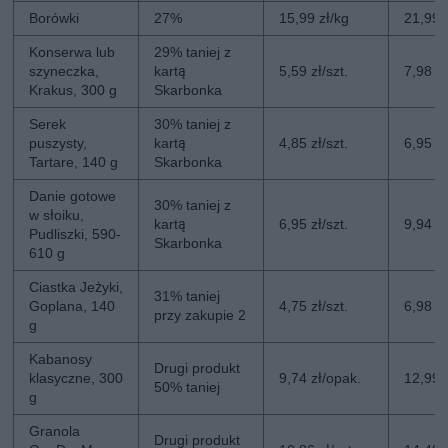
Borówki
27%
15,99 zł/kg
21,99 
Konserwa lub
29% taniej z
szyneczka,
kartą
5,59 zł/szt.
7,98 zł
Krakus, 300 g
Skarbonka
Serek
30% taniej z
puszysty,
kartą
4,85 zł/szt.
6,95 zł
Tartare, 140 g
Skarbonka
Danie gotowe
30% taniej z
w słoiku,
kartą
6,95 zł/szt.
9,94 zł
Pudliszki, 590-
Skarbonka
610 g
Ciastka Jeżyki,
31% taniej
Goplana, 140
4,75 zł/szt.
6,98 zł
przy zakupie 2
g
Kabanosy
Drugi produkt
klasyczne, 300
9,74 zł/opak.
12,99 
50% taniej
g
Granola
Drugi produkt