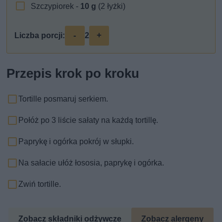
Szczypiorek -
10
g
(2 łyżki)
-
+
Liczba porcji:
2
Przepis krok po kroku
Tortille posmaruj serkiem.
Połóż po 3 liście sałaty na każdą tortillę.
Paprykę i ogórka pokrój w słupki.
Na sałacie ułóż łososia, paprykę i ogórka.
Zwiń tortille.
Zobacz składniki odżywcze
Zobacz alergeny