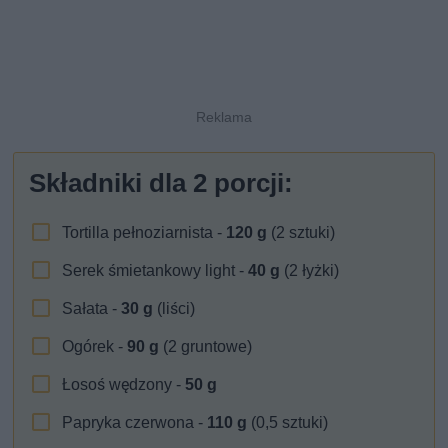
Składniki dla
2
porcji:
Tortilla pełnoziarnista -
120
g
(2 sztuki)
Serek śmietankowy light -
40
g
(2 łyżki)
Sałata -
30
g
(liści)
Ogórek -
90
g
(2 gruntowe)
Łosoś wędzony -
50
g
Papryka czerwona -
110
g
(0,5 sztuki)