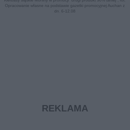
Kiełbasy śląskie Morliny w promocji "drugi produkt 90% taniej", fot.
Opracowanie własne na podstawie gazetki promocyjnej Auchan z
dn. 6-12.08