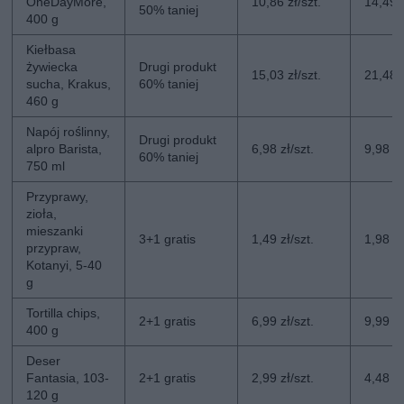
OneDayMore,
10,86 zł/szt.
14,49 z
50% taniej
400 g
Kiełbasa
żywiecka
Drugi produkt
15,03 zł/szt.
21,48 z
sucha, Krakus,
60% taniej
460 g
Napój roślinny,
Drugi produkt
alpro Barista,
6,98 zł/szt.
9,98 zł
60% taniej
750 ml
Przyprawy,
zioła,
mieszanki
3+1 gratis
1,49 zł/szt.
1,98 zł
przypraw,
Kotanyi, 5-40
g
Tortilla chips,
2+1 gratis
6,99 zł/szt.
9,99 zł
400 g
Deser
Fantasia, 103-
2+1 gratis
2,99 zł/szt.
4,48 zł
120 g