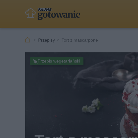
Przepisy
Tort z mascarpone
Przepis wegetariański