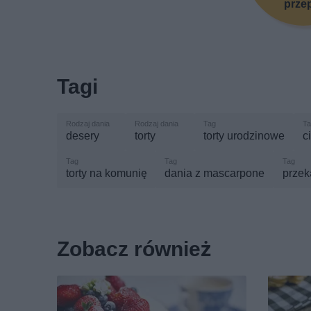
prze
Tagi
desery
torty
torty urodzinowe
c
torty na komunię
dania z mascarpone
przek
Zobacz również