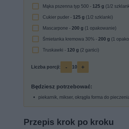
Mąka pszenna typ 500 -
125
g
(1/2 szklank
Cukier puder -
125
g
(1/2 szklanki)
Mascarpone -
200
g
(1 opakowanie)
Śmietanka kremowa 30% -
200
g
(1 opako
Truskawki -
120
g
(2 garści)
-
+
Liczba porcji:
10
Będziesz potrzebować:
piekarnik, mikser, okrągła forma do pieczeni
Przepis krok po kroku