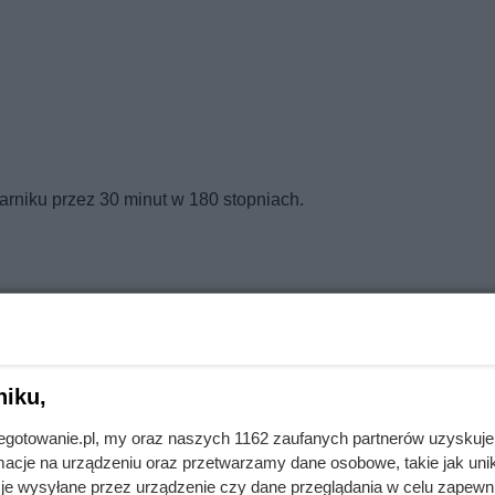
karniku przez 30 minut w 180 stopniach.
 zmiksuj na gładki krem.
i przekrojonymi w ćwiartki.
niku,
jnegotowanie.pl, my oraz naszych 1162 zaufanych partnerów uzyskuje
cje na urządzeniu oraz przetwarzamy dane osobowe, takie jak unika
je wysyłane przez urządzenie czy dane przeglądania w celu zapewn