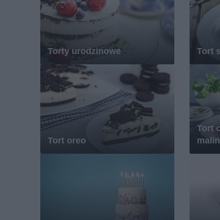
Torty urodzinowe
Tort 
Tort 
Tort oreo
mali