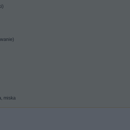
i)
wanie)
a, miska