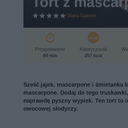
Tort z masca
Oliwia Gawron
Przygotowanie
Kaloryczność
Wie
60 min
257 kcal
Sześć jajek, mascarpone i śmietanka 
mascarpone. Dodaj do tego truskawki,
naprawdę pyszny wypiek. Ten tort to 
owocowej słodyczy.