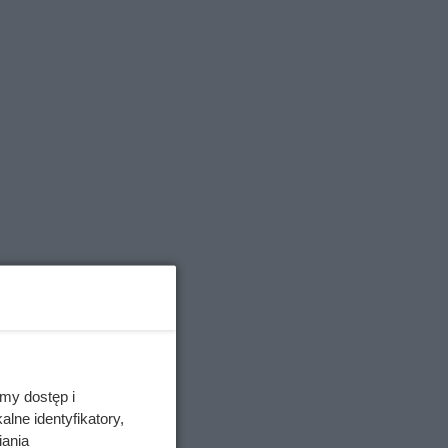
my dostęp i
lne identyfikatory,
iania