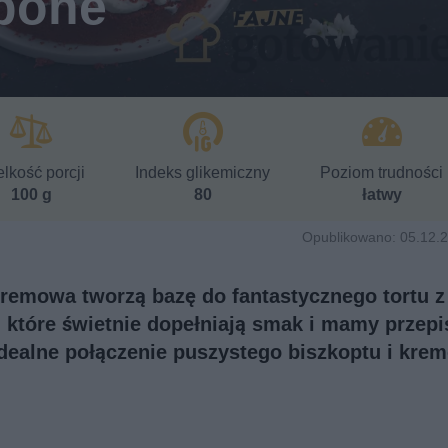
rpone
lkość porcji
Indeks glikemiczny
Poziom trudności
100 g
80
łatwy
Opublikowano: 05.12.2
kremowa tworzą bazę do fantastycznego tortu z
 które świetnie dopełniają smak i mamy przepi
idealne połączenie puszystego biszkoptu i kre