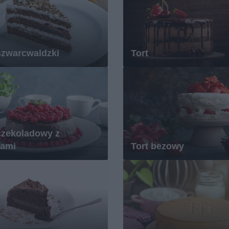
szwarcwaldzki
Tort
czekoladowy z
nami
Tort bezowy