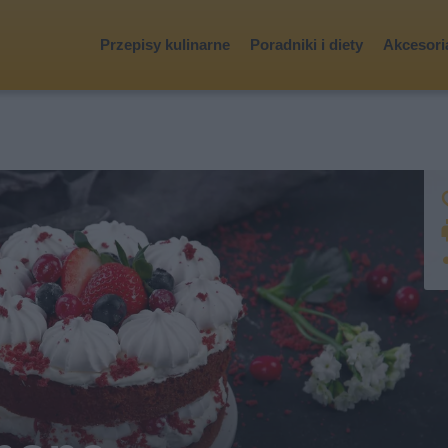
Przepisy kulinarne
Poradniki i diety
Akcesoria