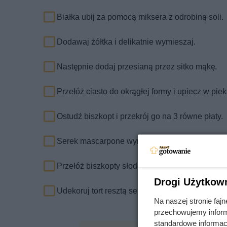
Białka ubij za pomocą miksera z odrobiną soli.
Dodawaj żółtka i delikatnie wymieszaj.
Następnie dodaj przesianą przez sitko mąkę.
Przełóż ciasto do okrągłej formy i upiecz w pie
Ostudź biszkopt i przekrój go na 3 równe płaty.
Serek mascarpone wymieszaj z cukrem pudrem i
Przełóż biszkopty słodkim kremem i truskawkam
Drogi Użytkow
Udekoruj tort resztą serka i truskawkami.
Na naszej stronie fa
przechowujemy informa
standardowe informac