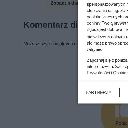
Zobacz składniki odżywcze
Zo
spersonalizowanych re
ulepszanie usług. Za
geolokalizacyjnych or
Komentarz dietetyka
cenimy Twoją prywatno
Zgoda jest dobrowoln
się w lewym dolnym r
ale masz prawo sprzec
Możesz użyć dowolnych owoców, najlepiej jeśli bę
witrynie.
Zapoznaj się z poniż
internetowych. Szcze
Prywatności i Cookie
Podoba Ci 
PARTNERZY
Pole