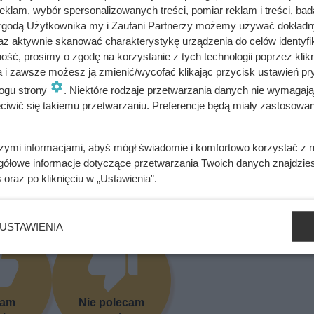
bacz alergeny
Oblicz koszty przyrządzenia potrawy
klam, wybór spersonalizowanych treści, pomiar reklam i treści, bad
 zgodą Użytkownika my i Zaufani Partnerzy możemy używać dokład
az aktywnie skanować charakterystykę urządzenia do celów identyfi
ść, prosimy o zgodę na korzystanie z tych technologii poprzez klikn
a i zawsze możesz ją zmienić/wycofać klikając przycisk ustawień pr
ogu strony
. Niektóre rodzaje przetwarzania danych nie wymagaj
iwić się takiemu przetwarzaniu. Preferencje będą miały zastosowania
dą one sezonowe.
~ Oliwia Gawron
szymi informacjami, abyś mógł świadomie i komfortowo korzystać z
gółowe informacje dotyczące przetwarzania Twoich danych znajdzi
s
oraz po kliknięciu w „Ustawienia”.
się przepis? Oceń go!
USTAWIENIA
cam
Nie polecam