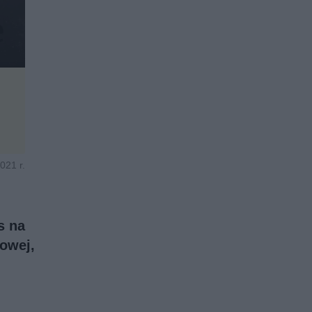
021 r.
s na
mowej,