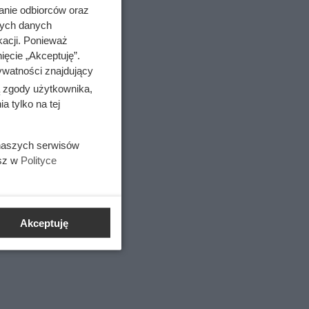
anie odbiorców oraz
nych danych
kacji. Ponieważ
ięcie „Akceptuję”.
ywatności znajdujący
ą zgody użytkownika,
 tylko na tej
, dietetyk
 naszych serwisów
esz w
Polityce
Akceptuję