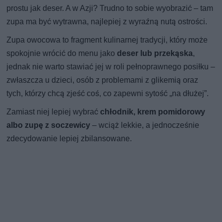
prostu jak deser. A w Azji? Trudno to sobie wyobrazić – tam
zupa ma być wytrawna, najlepiej z wyraźną nutą ostrości.
Zupa owocowa to fragment kulinarnej tradycji, który może
spokojnie wrócić do menu jako
deser lub przekąska
,
jednak nie warto stawiać jej w roli pełnoprawnego posiłku –
zwłaszcza u dzieci, osób z problemami z glikemią oraz
tych, którzy chcą zjeść coś, co zapewni sytość „na dłużej”.
Zamiast niej lepiej wybrać
chłodnik, krem pomidorowy
albo zupę z soczewicy
– wciąż lekkie, a jednocześnie
zdecydowanie lepiej zbilansowane.