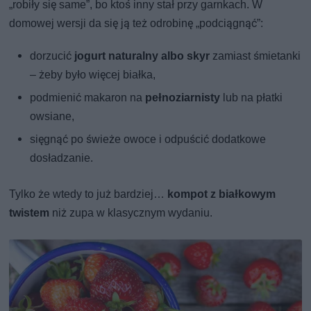
„robiły się same”, bo ktoś inny stał przy garnkach. W
domowej wersji da się ją też odrobinę „podciągnąć”:
dorzucić
jogurt naturalny albo skyr
zamiast śmietanki
– żeby było więcej białka,
podmienić makaron na
pełnoziarnisty
lub na płatki
owsiane,
sięgnąć po świeże owoce i odpuścić dodatkowe
dosładzanie.
Tylko że wtedy to już bardziej…
kompot z białkowym
twistem
niż zupa w klasycznym wydaniu.