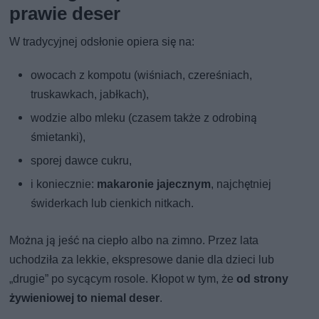
prawie deser
W tradycyjnej odsłonie opiera się na:
owocach z kompotu (wiśniach, czereśniach,
truskawkach, jabłkach),
wodzie albo mleku (czasem także z odrobiną
śmietanki),
sporej dawce cukru,
i koniecznie:
makaronie jajecznym
, najchętniej
świderkach lub cienkich nitkach.
Można ją jeść na ciepło albo na zimno. Przez lata
uchodziła za lekkie, ekspresowe danie dla dzieci lub
„drugie” po sycącym rosole. Kłopot w tym, że
od strony
żywieniowej to niemal deser
.