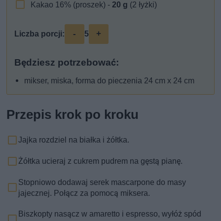
Kakao 16% (proszek) -
20
g
(2 łyżki)
-
+
Liczba porcji:
5
Będziesz potrzebować:
mikser, miska, forma do pieczenia 24 cm x 24 cm
Przepis krok po kroku
Jajka rozdziel na białka i żółtka.
Żółtka ucieraj z cukrem pudrem na gęstą pianę.
Stopniowo dodawaj serek mascarpone do masy
jajecznej. Połącz za pomocą miksera.
Biszkopty nasącz w amaretto i espresso, wyłóż spód