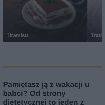
Tiramisu
Trady
Pamiętasz ją z wakacji u
babci? Od strony
dietetycznej to jeden z