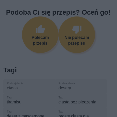
Podoba Ci się przepis? Oceń go!
Polecam
Nie polecam
przepis
przepisu
Tagi
ciasta
desery
tiramisu
ciasta bez pieczenia
deser z mascarpone
proste ciasta dla