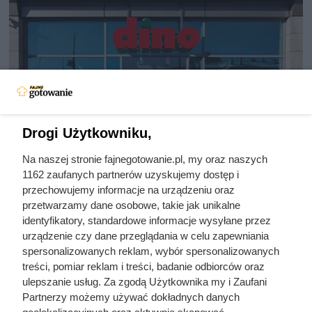
Drogi Użytkowniku,
Na naszej stronie fajnegotowanie.pl, my oraz naszych
Jedna z najpopularniejszych kaw
1162 zaufanych partnerów uzyskujemy dostęp i
właśnie mocno staniała. Oferta
przechowujemy informacje na urządzeniu oraz
przetwarzamy dane osobowe, takie jak unikalne
przyciąga klientów do Dino
identyfikatory, standardowe informacje wysyłane przez
urządzenie czy dane przeglądania w celu zapewniania
spersonalizowanych reklam, wybór spersonalizowanych
Dallmayr Classic 500 g w Dino w promocyjnej cenie.
treści, pomiar reklam i treści, badanie odbiorców oraz
Sprawdź cenę kawy mielonej i ziarnistej, warunki oferty
ulepszanie usług. Za zgodą Użytkownika my i Zaufani
oraz termin jej ważności.
Partnerzy możemy używać dokładnych danych