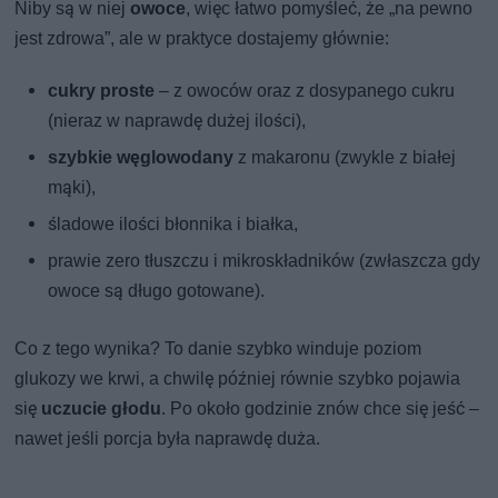
Niby są w niej
owoce
, więc łatwo pomyśleć, że „na pewno
jest zdrowa”, ale w praktyce dostajemy głównie:
cukry proste
– z owoców oraz z dosypanego cukru
(nieraz w naprawdę dużej ilości),
szybkie węglowodany
z makaronu (zwykle z białej
mąki),
śladowe ilości błonnika i białka,
prawie zero tłuszczu i mikroskładników (zwłaszcza gdy
owoce są długo gotowane).
Co z tego wynika? To danie szybko winduje poziom
glukozy we krwi, a chwilę później równie szybko pojawia
się
uczucie głodu
. Po około godzinie znów chce się jeść –
nawet jeśli porcja była naprawdę duża.