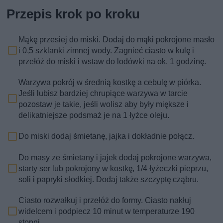
Przepis krok po kroku
Mąkę przesiej do miski. Dodaj do mąki pokrojone masło
i 0,5 szklanki zimnej wody. Zagnieć ciasto w kulę i
przełóż do miski i wstaw do lodówki na ok. 1 godzinę.
Warzywa pokrój w średnią kostkę a cebulę w piórka.
Jeśli lubisz bardziej chrupiące warzywa w tarcie
pozostaw je takie, jeśli wolisz aby były miększe i
delikatniejsze podsmaż je na 1 łyżce oleju.
Do miski dodaj śmietanę, jajka i dokładnie połącz.
Do masy ze śmietany i jajek dodaj pokrojone warzywa,
starty ser lub pokrojony w kostkę, 1/4 łyżeczki pieprzu,
soli i papryki słodkiej. Dodaj także szczyptę cząbru.
Ciasto rozwałkuj i przełóż do formy. Ciasto nakłuj
widelcem i podpiecz 10 minut w temperaturze 190
stopni.