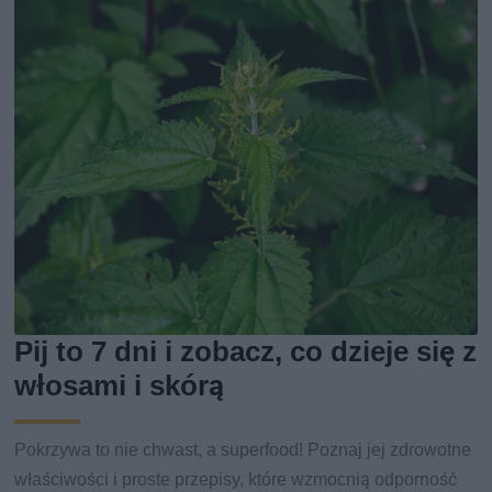
Pij to 7 dni i zobacz, co dzieje się z
włosami i skórą
Pokrzywa to nie chwast, a superfood! Poznaj jej zdrowotne
właściwości i proste przepisy, które wzmocnią odporność