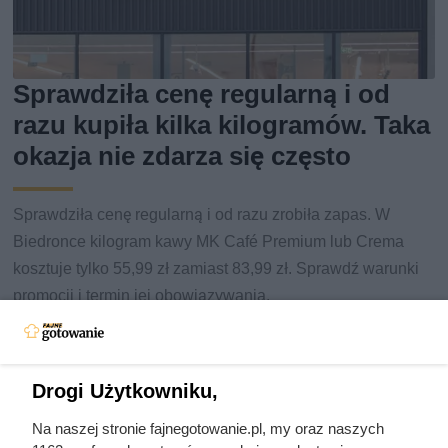
Sprawdziła cenę regularną i od
razu kupiła kilka kilogramów. Taka
okazja nie zdarza się często
Sprawdziła cenę regularną i od razu zrobiła zapas. W
Biedronce kilogram kawy MK Café Premium lub Crema
kosztuje tylko 55,99 zł zamiast 83,99 zł. Sprawdź warunki
promocji i termin jej obowiązywania.
Drogi Użytkowniku,
Na naszej stronie fajnegotowanie.pl, my oraz naszych