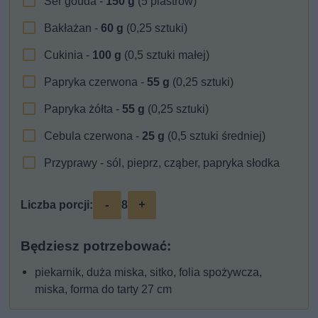
Ser gouda -
150
g
(5 plastrów)
Bakłażan -
60
g
(0,25 sztuki)
Cukinia -
100
g
(0,5 sztuki małej)
Papryka czerwona -
55
g
(0,25 sztuki)
Papryka żółta -
55
g
(0,25 sztuki)
Cebula czerwona -
25
g
(0,5 sztuki średniej)
Przyprawy - sól, pieprz, cząber, papryka słodka
-
+
Liczba porcji:
8
Będziesz potrzebować:
piekarnik, duża miska, sitko, folia spożywcza,
miska, forma do tarty 27 cm