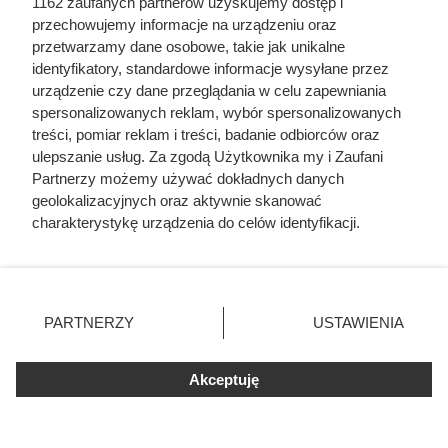
1162 zaufanych partnerów uzyskujemy dostęp i
przechowujemy informacje na urządzeniu oraz
przetwarzamy dane osobowe, takie jak unikalne
identyfikatory, standardowe informacje wysyłane przez
urządzenie czy dane przeglądania w celu zapewniania
spersonalizowanych reklam, wybór spersonalizowanych
treści, pomiar reklam i treści, badanie odbiorców oraz
ulepszanie usług. Za zgodą Użytkownika my i Zaufani
Partnerzy możemy używać dokładnych danych
Jedna z najlepszych kaw premium
geolokalizacyjnych oraz aktywnie skanować
w promocji. Błyskawicznie znika z
charakterystykę urządzenia do celów identyfikacji.
Ponieważ cenimy Twoją prywatność, prosimy o zgodę na
półek
korzystanie z tych technologii poprzez kliknięcie
„Akceptuję”. Zgoda jest dobrowolna i zawsze możesz ją
zmienić/wycofać klikając przycisk ustawień prywatności
Lavazza Qualità Oro w atrakcyjnej promocji w Dino.
PARTNERZY
USTAWIENIA
znajdujący się w lewym dolnym rogu strony
. Niektóre
Sprawdź, dlaczego warto skorzystać z oferty i do kiedy jest
rodzaje przetwarzania danych nie wymagają zgody
ważna.
Akceptuję
użytkownika, ale masz prawo sprzeciwić się takiemu
przetwarzaniu. Preferencje będą miały zastosowania tylko
na tej witrynie.