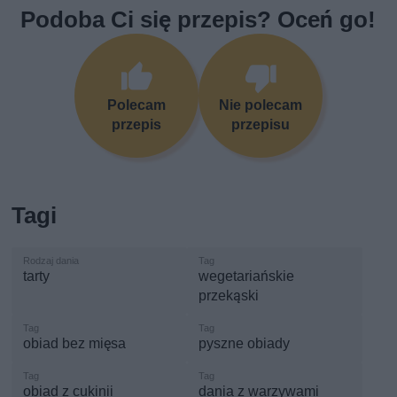
Podoba Ci się przepis? Oceń go!
Polecam
Nie polecam
przepis
przepisu
Tagi
tarty
wegetariańskie
przekąski
obiad bez mięsa
pyszne obiady
obiad z cukinii
dania z warzywami