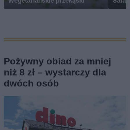
Wegetariańskie przekąski
Sałatk
Pożywny obiad za mniej
niż 8 zł – wystarczy dla
dwóch osób