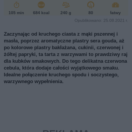
i
105 min
684 kcal
240 g
80
łatwy
Opublikowano: 25.08.2021 r.
Zaczynając od kruchego ciasta z mąki pszennej i
masła, poprzez aromatyczne plastry sera gouda, aż
po kolorowe plastry bakłażana, cukinii, czerwonej i
żółtej papryki, ta tarta z warzywami to prawdziwy raj
dla kubków smakowych. Do tego delikatna czerwona
cebula, która dodaje całości wyjątkowego smaku.
Idealne połączenie kruchego spodu i soczystego,
warzywnego wypełnienia.