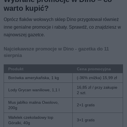
warto kupić?
Oprócz flaków wołowych sklep Dino przygotował również
inne genialne promocje i rabaty. Sprawdź, co znajdziesz w
najnowszej gazetce.
Najciekawsze promocje w Dino - gazetka do 11
sierpnia
Produkt
Cena promocyjna
Borówka amerykańska, 1 kg
(-36% zniżka) 15,99 zł
16,85 zł / przy zakupie
Lody Grycan waniliowe, 1,1 l
2 szt.
Mus jabłko malina Owolovo,
2+1 gratis
200g
Wafelek czekoladowy top
3+1 gratis
Góralki, 40g