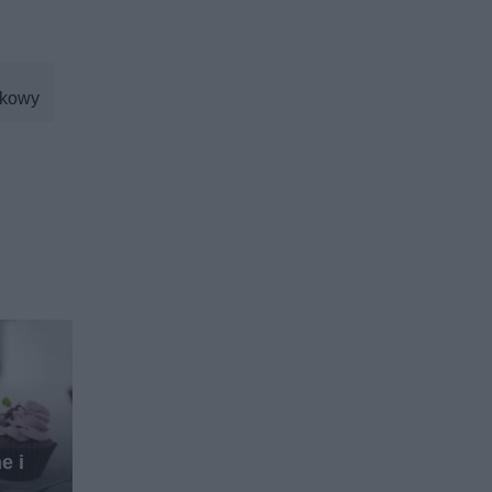
nkowy
e i