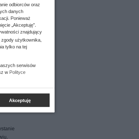
anie odbiorców oraz
nych danych
kacji. Ponieważ
ięcie „Akceptuję”.
ywatności znajdujący
ą zgody użytkownika,
 tylko na tej
 naszych serwisów
esz w
Polityce
Akceptuję
ystanie
wiu.