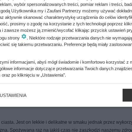
klam, wybór spersonalizowanych treści, pomiar reklam i treści, bad
 zgodą Użytkownika my i Zaufani Partnerzy możemy używać dokład
minut w temperaturze 180 stopni. Odstaw do wystudzenia.
az aktywnie skanować charakterystykę urządzenia do celów identyfi
ść, prosimy o zgodę na korzystanie z tych technologii poprzez klikn
arpone i dokładnie zmiksuj na gładko.
a i zawsze możesz ją zmienić/wycofać klikając przycisk ustawień pr
ogu strony
. Niektóre rodzaje przetwarzania danych nie wymagaj
iwić się takiemu przetwarzaniu. Preferencje będą miały zastosowania
enia przez 2 godziny.
szymi informacjami, abyś mógł świadomie i komfortowo korzystać z
gółowe informacje dotyczące przetwarzania Twoich danych znajdzi
s
oraz po kliknięciu w „Ustawienia”.
bacz alergeny
Oblicz koszty przyrządzenia potrawy
USTAWIENIA
ciasta. Jest on lekkie i delikatne w smaku jednak przez wykorz
czna. Spożywana raz na jakiś czas nie zaszkodzi naszemu zdro