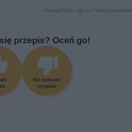
~ Joanna Płaza, mge inż Towaroznawstwa i 
się przepis? Oceń go!
cam
Nie polecam
pis
przepisu