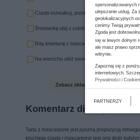
spersonalizowanych re
ulepszanie usług. Za
Ciasto rozwałkuj, przełóż do formy i piecz 25 
geolokalizacyjnych or
cenimy Twoją prywatno
Śmietankę ubij z cukrem, na koniec dodaj masc
Zgoda jest dobrowoln
się w lewym dolnym r
Bitą śmietanę z mascarpone wylej na ciasto.
ale masz prawo sprzec
witrynie.
Na wierzchu ułóż owoce i pozostaw do wystudz
Zapoznaj się z poniż
internetowych. Szcze
Prywatności i Cookie
Zobacz składniki odżywcze
Zo
PARTNERZY
Komentarz dietetyka
Tarta z mascarpone jest pyszną propozycją letniego 
kruchego ciasta i mascarpone jest ona dość kalory