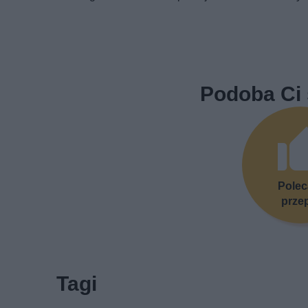
Podoba Ci 
Pole
prze
Tagi