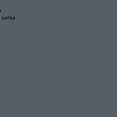
o
 serka