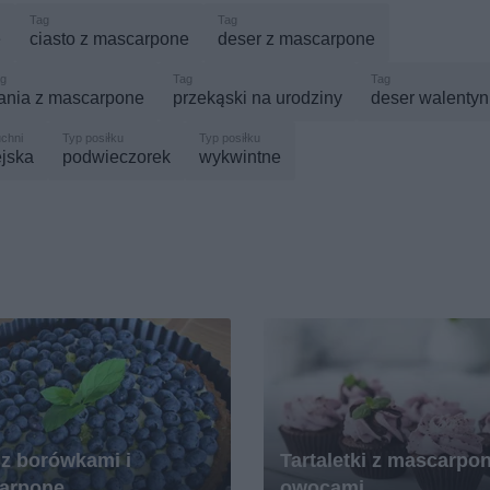
e
ciasto z mascarpone
deser z mascarpone
ania z mascarpone
przekąski na urodziny
deser walenty
jska
podwieczorek
wykwintne
 z borówkami i
Tartaletki z mascarpon
arpone
owocami