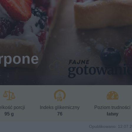
arpone
lkość porcji
Indeks glikemiczny
Poziom trudności
95 g
76
łatwy
Opublikowano: 12.07.2