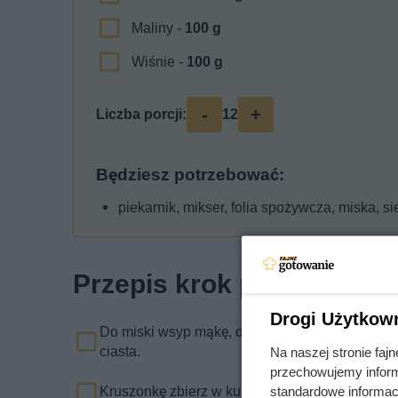
Maliny -
100
g
Wiśnie -
100
g
-
+
Liczba porcji:
12
Będziesz potrzebować:
piekarnik, mikser, folia spożywcza, miska, s
Przepis krok po kroku
Drogi Użytkow
Do miski wsyp mąkę, dodaj do niej zimne masło,
ciasta.
Na naszej stronie fa
przechowujemy informa
Kruszonkę zbierz w kulkę, zawiń w folię i odsta
standardowe informac