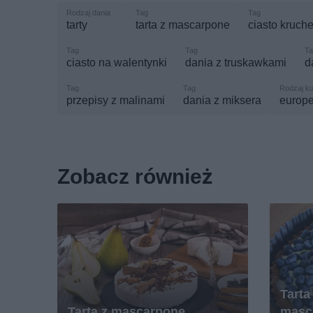
tarty
tarta z mascarpone
ciasto kruch
ciasto na walentynki
dania z truskawkami
d
przepisy z malinami
dania z miksera
europe
Zobacz również
Tarta
Tarta z mascarpone
masc