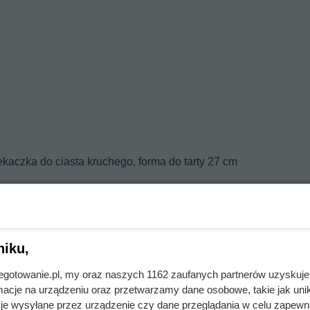
iekaczka do ciasta kruchego, forma do tarty 27 cm
niku,
 żółtka i cukier puder. Zrób kruszonkę za pomocą noża lub sie
jnegotowanie.pl, my oraz naszych 1162 zaufanych partnerów uzyskuje
cje na urządzeniu oraz przetwarzamy dane osobowe, takie jak unika
w do lodówki na 30 minut.
je wysyłane przez urządzenie czy dane przeglądania w celu zapewn