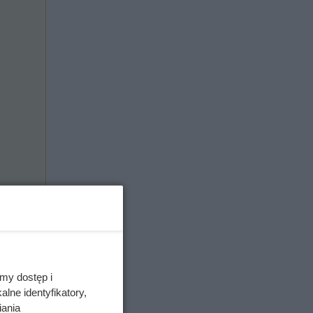
kaczki do
my dostęp i
lne identyfikatory,
iania