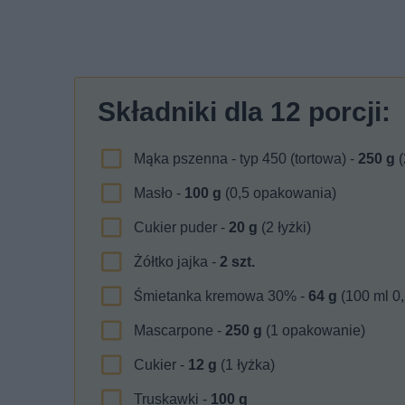
Składniki dla
12
porcji:
Mąka pszenna - typ 450 (tortowa) -
250
g
(
Masło -
100
g
(0,5 opakowania)
Cukier puder -
20
g
(2 łyżki)
Żółtko jajka -
2
szt.
Śmietanka kremowa 30% -
64
g
(100 ml 0
Mascarpone -
250
g
(1 opakowanie)
Cukier -
12
g
(1 łyżka)
Truskawki -
100
g