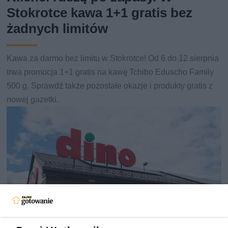
Stokrotce kawa 1+1 gratis bez
żadnych limitów
Kawa za darmo bez limitu w Stokrotce! Od 6 do 12 sierpnia
trwa promocja 1+1 gratis na kawę Tchibo Eduscho Family
500 g. Sprawdź także pozostałe okazje i produkty gratis z
nowej gazetki.