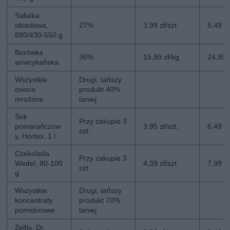
Sałatka
obiadowa,
27%
3,99 zł/szt.
5,49 zł
880/430-550 g
Borówka
36%
15,99 zł/kg
24,99 
amerykańska
Wszystkie
Drugi, tańszy
owoce
produkt 40%
mrożone
taniej
Sok
Przy zakupie 3
pomarańczow
3,95 zł/szt.
6,49 zł
szt.
y, Hortex, 1 l
Czekolada
Przy zakupie 3
Wedel, 80-100
4,39 zł/szt.
7,99 zł
szt.
g
Wszystkie
Drugi, tańszy
koncentraty
produkt 70%
pomidorowe
taniej
Żelfix, Dr.