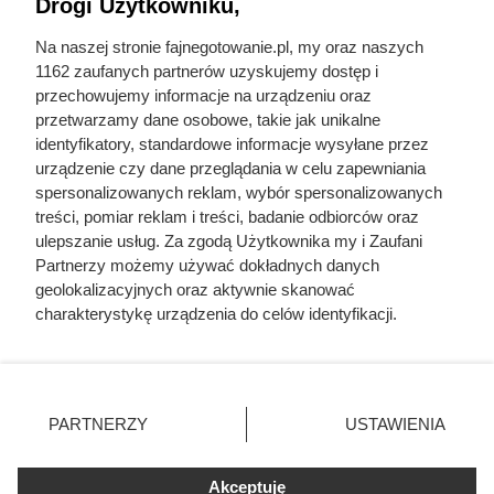
Drogi Użytkowniku,
Na naszej stronie fajnegotowanie.pl, my oraz naszych
1162 zaufanych partnerów uzyskujemy dostęp i
Pożywny obiad za mniej niż 8 zł –
przechowujemy informacje na urządzeniu oraz
przetwarzamy dane osobowe, takie jak unikalne
wystarczy dla dwóch osób
identyfikatory, standardowe informacje wysyłane przez
urządzenie czy dane przeglądania w celu zapewniania
spersonalizowanych reklam, wybór spersonalizowanych
Flaki wołowe w promocji w Dino za mniej niż 8 zł. Sprawdź
treści, pomiar reklam i treści, badanie odbiorców oraz
szczegóły atrakcyjnej oferty i dowiedz się, do kiedy jest
ulepszanie usług. Za zgodą Użytkownika my i Zaufani
ważna.
Partnerzy możemy używać dokładnych danych
geolokalizacyjnych oraz aktywnie skanować
charakterystykę urządzenia do celów identyfikacji.
Ponieważ cenimy Twoją prywatność, prosimy o zgodę na
korzystanie z tych technologii poprzez kliknięcie
Fajne Gotowanie
„Akceptuję”. Zgoda jest dobrowolna i zawsze możesz ją
Mapa strony
zmienić/wycofać klikając przycisk ustawień prywatności
PARTNERZY
USTAWIENIA
Inne serwisy Grupy KB.pl
znajdujący się w lewym dolnym rogu strony
. Niektóre
Informacje prawne
rodzaje przetwarzania danych nie wymagają zgody
Akceptuję
użytkownika, ale masz prawo sprzeciwić się takiemu