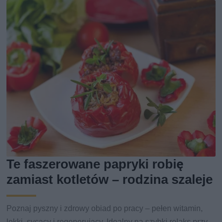
Te faszerowane papryki robię
zamiast kotletów – rodzina szaleje
Poznaj pyszny i zdrowy obiad po pracy – pełen witamin,
lekki, sycący i regenerujący. Idealny na szybki relaks przy