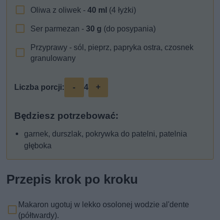
Oliwa z oliwek -
40
ml
(4 łyżki)
Ser parmezan -
30
g
(do posypania)
Przyprawy - sól, pieprz, papryka ostra, czosnek
granulowany
-
+
Liczba porcji:
4
Będziesz potrzebować:
garnek, durszlak, pokrywka do patelni, patelnia
głęboka
Przepis krok po kroku
Makaron ugotuj w lekko osolonej wodzie al'dente
(półtwardy).