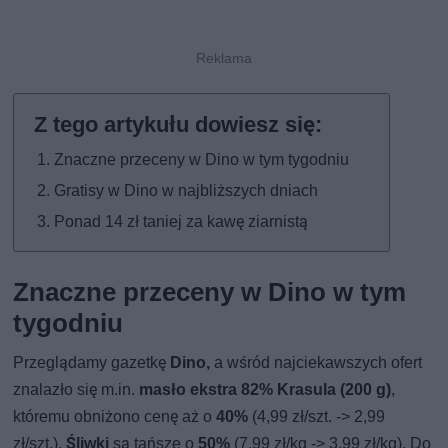
Znaczne przeceny w Dino w tym tygodniu
Gratisy w Dino w najbliższych dniach
Ponad 14 zł taniej za kawę ziarnistą
Znaczne przeceny w Dino w tym
tygodniu
Przeglądamy gazetkę
Dino,
a wśród najciekawszych ofert
znalazło się m.in.
masło ekstra 82% Krasula (200 g)
,
któremu obniżono cenę aż o
40%
(4,99 zł/szt. -> 2,99
zł/szt.).
Śliwki
są tańsze o
50%
(7,99 zł/kg -> 3,99 zł/kg). Do