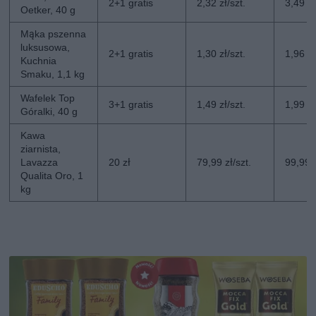
2+1 gratis
2,32 zł/szt.
3,49 zł
Oetker, 40 g
Mąka pszenna
luksusowa,
2+1 gratis
1,30 zł/szt.
1,96 zł
Kuchnia
Smaku, 1,1 kg
Wafelek Top
3+1 gratis
1,49 zł/szt.
1,99 zł
Góralki, 40 g
Kawa
ziarnista,
Lavazza
20 zł
79,99 zł/szt.
99,99 z
Qualita Oro, 1
kg