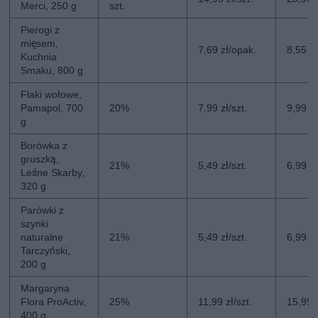
Merci, 250 g
szt.
Pierogi z
mięsem,
7,69 zł/opak.
8,55 z
Kuchnia
Smaku, 800 g
Flaki wołowe,
Pamapol, 700
20%
7,99 zł/szt.
9,99 zł
g
Borówka z
gruszką,
21%
5,49 zł/szt.
6,99 zł
Leśne Skarby,
320 g
Parówki z
szynki
naturalne
21%
5,49 zł/szt.
6,99 zł
Tarczyński,
200 g
Margaryna
Flora ProActiv,
25%
11,99 zł/szt.
15,99 z
400 g