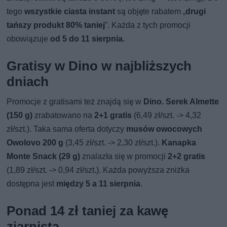
tego
wszystkie ciasta instant
są objęte rabatem „
drugi
tańszy produkt 80% taniej
”. Każda z tych promocji
obowiązuje
od 5 do 11 sierpnia.
Gratisy w Dino w najbliższych
dniach
Promocje z gratisami też znajdą się w
Dino. Serek Almette
(150 g)
zrabatowano na
2+1 gratis
(6,49 zł/szt. -> 4,32
zł/szt.). Taka sama oferta dotyczy
musów owocowych
Owolovo 200 g
(3,45 zł/szt. -> 2,30 zł/szt.).
Kanapka
Monte Snack (29 g)
znalazła się w promocji
2+2 gratis
(1,89 zł/szt. -> 0,94 zł/szt.). Każda powyższa zniżka
dostępna jest
między 5 a 11 sierpnia
.
Ponad 14 zł taniej za kawę
ziarnistą