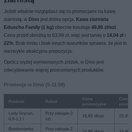
Jeżeli właśnie rozglądasz się za promocjami na kawę
ziarnistą, w
Dino
jest dobra opcja.
Kawa ziarnista
Eduscho Family (1 kg)
obecnie kosztuje
49,95 zł/szt
.
Cena przed obniżką to 63,99 zł, więc jest taniej o
14,04 zł
i
22%
. Brak limitu i brak innych warunków sprawia, że jest to
niezwykle atrakcyjna propozycja.
Oprócz wyżej wymienionych zniżek, w Dino jest
zdecydowanie więcej przecenionych produktów.
Promocje w Dino (5-11.08)
Cena
Cena 
Produkt
Rabat
promocyjna
promo
Lody Grycan,
Przy zakupie 2
16,85 zł/szt.
23,49 z
0,9-1,1 l
szt.
Bombonierka
Przy zakupie 2
14,95 zł/szt.
23,99 z