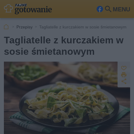
MENU
Fa
Szu
ceb
kaj
Przepisy
Tagliatelle z kurczakiem w sosie śmietanowym
ook
Tagliatelle z kurczakiem w
sosie śmietanowym
Z
D
a
U
p
r
u
d
i
s
o
k
st
z
u
ę
j
p
n
ij