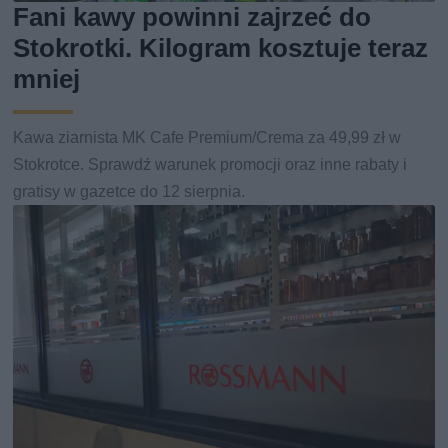
Fani kawy powinni zajrzeć do
Stokrotki. Kilogram kosztuje teraz
mniej
Kawa ziarnista MK Cafe Premium/Crema za 49,99 zł w
Stokrotce. Sprawdź warunek promocji oraz inne rabaty i
gratisy w gazetce do 12 sierpnia.