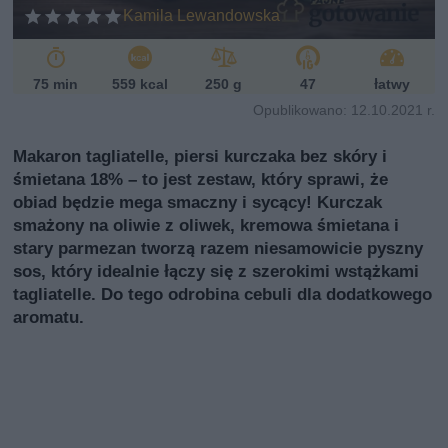
Kamila Lewandowska
75 min
559 kcal
250 g
47
łatwy
Opublikowano: 12.10.2021 r.
Makaron tagliatelle, piersi kurczaka bez skóry i
śmietana 18% – to jest zestaw, który sprawi, że
obiad będzie mega smaczny i sycący! Kurczak
smażony na oliwie z oliwek, kremowa śmietana i
stary parmezan tworzą razem niesamowicie pyszny
sos, który idealnie łączy się z szerokimi wstążkami
tagliatelle. Do tego odrobina cebuli dla dodatkowego
aromatu.