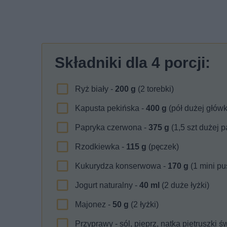
Składniki dla
4
porcji:
Ryż biały -
200
g
(2 torebki)
Kapusta pekińska -
400
g
(pół dużej główk
Papryka czerwona -
375
g
(1,5 szt dużej p
Rzodkiewka -
115
g
(pęczek)
Kukurydza konserwowa -
170
g
(1 mini pu
Jogurt naturalny -
40
ml
(2 duże łyżki)
Majonez -
50
g
(2 łyżki)
Przyprawy - sól, pieprz, natka pietruszki 