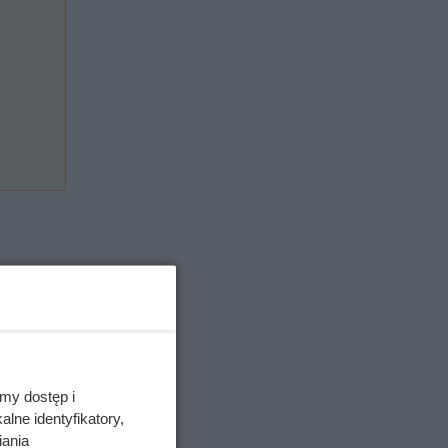
my dostęp i
lne identyfikatory,
iania