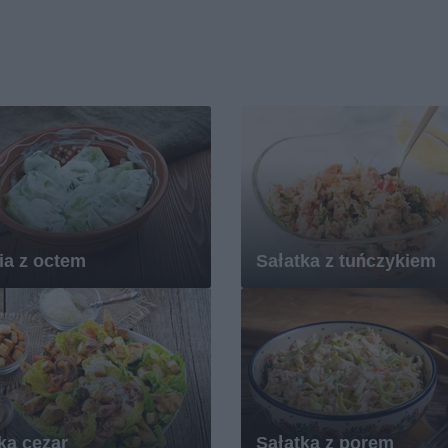
ia z octem
Sałatka z tuńczykiem
ka cezar
Sałatka z porem