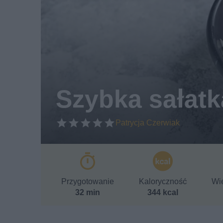
Szybka sałatka
Patrycja Czerwiak
Przygotowanie
Kaloryczność
Wie
32 min
344 kcal