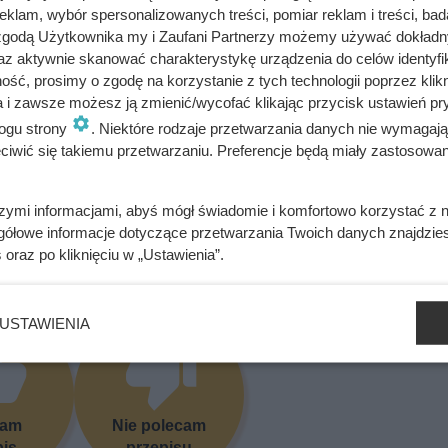
klam, wybór spersonalizowanych treści, pomiar reklam i treści, bad
 zgodą Użytkownika my i Zaufani Partnerzy możemy używać dokład
lą, pieprzem, czosnkiem i ziołami. Dokładnie wymieszaj.
az aktywnie skanować charakterystykę urządzenia do celów identyfi
ść, prosimy o zgodę na korzystanie z tych technologii poprzez klikn
ż na wierzchu sałatki jako dekoracja.
a i zawsze możesz ją zmienić/wycofać klikając przycisk ustawień pr
ogu strony
. Niektóre rodzaje przetwarzania danych nie wymagaj
iwić się takiemu przetwarzaniu. Preferencje będą miały zastosowania
bacz alergeny
Oblicz koszty przyrządzenia potrawy
szymi informacjami, abyś mógł świadomie i komfortowo korzystać z
gółowe informacje dotyczące przetwarzania Twoich danych znajdzi
s
oraz po kliknięciu w „Ustawienia”.
się przepis? Oceń go!
USTAWIENIA
cam
Nie polecam
pis
przepisu