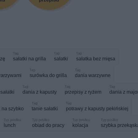
ezę
sałatki na grilla
sałatki
sałatka bez mięsa
warzywami
surówka do grilla
dania warzywne
sałatki
dania z kapusty
przepisy z ryżem
dania z maj
i na szybko
tanie sałatki
potrawy z kapusty pekińskiej
lunch
obiad do pracy
kolacja
szybka przekąsk