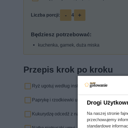
-
+
Liczba porcji:
4
Będziesz potrzebować:
kuchenka, garnek, duża miska
Przepis krok po kroku
Ryż ugotuj według instrukcji na opakowaniu. Na
Paprykę i rzodkiewki umyj i pokrój w drobną kos
Drogi Użytkow
Na naszej stronie fa
Kukurydzę odcedź z nadmiary zalewy i dodaj d
przechowujemy informa
standardowe informac
Natkę pietruszki umyj, drobno posiekaj i wymies