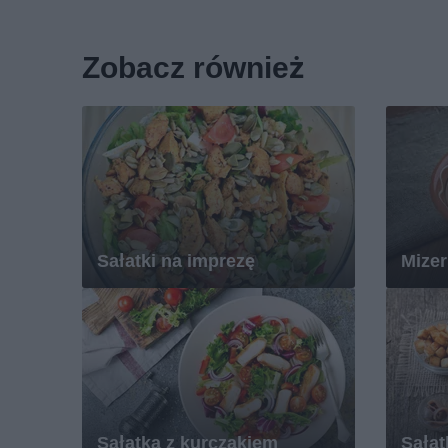
Zobacz również
Sałatki na imprezę
Mizer
Sałatka z kurczakiem
Sałat