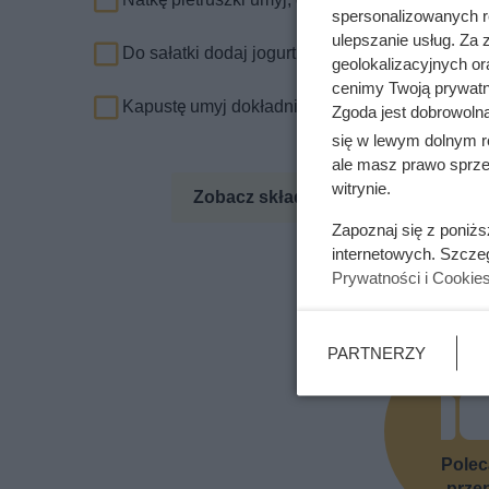
spersonalizowanych re
ulepszanie usług. Za
Do sałatki dodaj jogurt i majonez. Przypraw so
geolokalizacyjnych or
cenimy Twoją prywatno
Kapustę umyj dokładnie i drobno poszatkuj. Ułó
Zgoda jest dobrowoln
się w lewym dolnym r
ale masz prawo sprzec
witrynie.
Zobacz składniki odżywcze
Zo
Zapoznaj się z poniż
internetowych. Szcze
Prywatności i Cookie
Podoba Ci 
PARTNERZY
Pole
prze