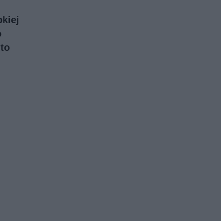
bkiej
o
 to