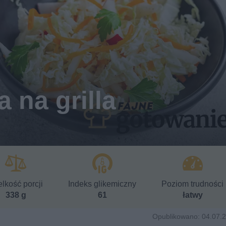
 na grilla
lkość porcji
Indeks glikemiczny
Poziom trudności
338 g
61
łatwy
Opublikowano: 04.07.2