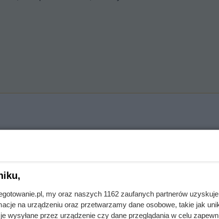
stępnie odcedź i ostudź. Ostudzony ryż przełóż do dużej miski.
tkę. Dorzuć do ryżu.
niku,
jnegotowanie.pl, my oraz naszych 1162 zaufanych partnerów uzyskuje
o pozostałych składników.
cje na urządzeniu oraz przetwarzamy dane osobowe, takie jak unika
je wysyłane przez urządzenie czy dane przeglądania w celu zapewn
zaj z resztą składników.