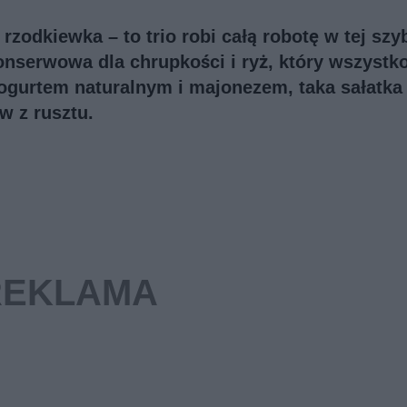
zodkiewka – to trio robi całą robotę w tej szy
konserwowa dla chrupkości i ryż, który wszystk
jogurtem naturalnym i majonezem, taka sałatka
w z rusztu.