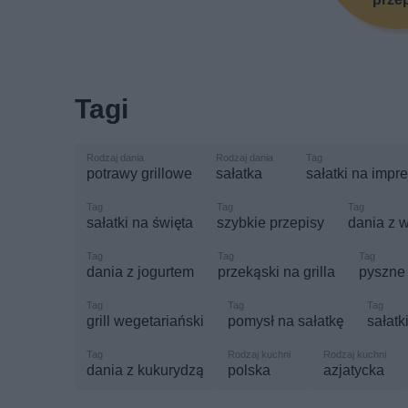
Tagi
potrawy grillowe
sałatka
sałatki na impr
sałatki na święta
szybkie przepisy
dania z 
dania z jogurtem
przekąski na grilla
pyszne 
grill wegetariański
pomysł na sałatkę
sałatk
dania z kukurydzą
polska
azjatycka