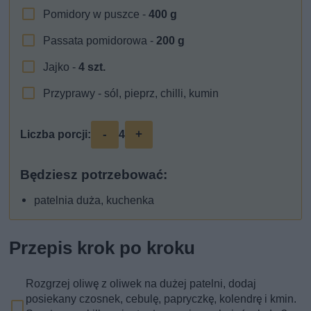
Pomidory w puszce -
400
g
Passata pomidorowa -
200
g
Jajko -
4
szt.
Przyprawy - sól, pieprz, chilli, kumin
-
+
Liczba porcji:
4
Będziesz potrzebować:
patelnia duża, kuchenka
Przepis krok po kroku
Rozgrzej oliwę z oliwek na dużej patelni, dodaj
posiekany czosnek, cebulę, papryczkę, kolendrę i kmin.