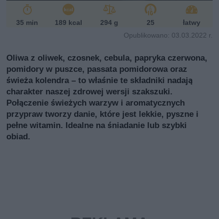
i
35 min
189 kcal
294 g
25
łatwy
Opublikowano: 03.03.2022 r.
Oliwa z oliwek, czosnek, cebula, papryka czerwona,
pomidory w puszce, passata pomidorowa oraz
świeża kolendra – to właśnie te składniki nadają
charakter naszej zdrowej wersji szakszuki.
Połączenie świeżych warzyw i aromatycznych
przypraw tworzy danie, które jest lekkie, pyszne i
pełne witamin. Idealne na śniadanie lub szybki
obiad.