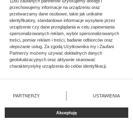
1160 zaufanych partnerów uzyskujemy dostęp i
przechowujemy informacje na urządzeniu oraz
przetwarzamy dane osobowe, takie jak unikalne
identyfikatory, standardowe informacje wysyłane przez
urządzenie czy dane przeglądania w celu zapewniania
spersonalizowanych reklam, wybór spersonalizowanych
treści, pomiar reklam i treści, badanie odbiorców oraz
ulepszanie usług. Za zgodą Użytkownika my i Zaufani
Partnerzy możemy używać dokładnych danych
geolokalizacyjnych oraz aktywnie skanować
charakterystykę urządzenia do celów identyfikacji.
Ponieważ cenimy Twoją prywatność, prosimy o zgodę na
korzystanie z tych technologii poprzez kliknięcie
„Akceptuję”. Zgoda jest dobrowolna i zawsze możesz ją
Sprawdziła cenę regularną i od
zmienić/wycofać klikając przycisk ustawień prywatności
PARTNERZY
USTAWIENIA
razu wzięła zapas. Różnica na
znajdujący się w lewym dolnym rogu strony
. Niektóre
kilogramie jest potężna
rodzaje przetwarzania danych nie wymagają zgody
Akceptuję
użytkownika, ale masz prawo sprzeciwić się takiemu
przetwarzaniu. Preferencje będą miały zastosowania tylko
Kawa ziarnista MK Café 1 kg w dużej promocji w
na tej witrynie.