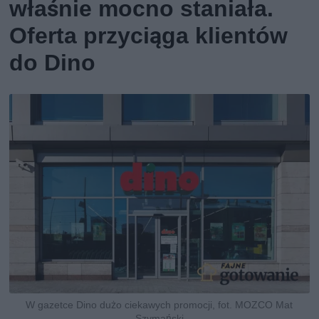
właśnie mocno staniała.
Oferta przyciąga klientów
do Dino
W gazetce Dino dużo ciekawych promocji, fot. MOZCO Mat
Szymański