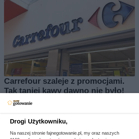
Carrefour szaleje z promocjami.
Tak taniej kawy dawno nie było!
Od poniedziałku promocje w Carrefour: kawa premium do
-80%, produkty za 1 grosz i rabaty ponad 60%. Zobacz
Drogi Użytkowniku,
najlepsze okazje!
Na naszej stronie fajnegotowanie.pl, my oraz naszych