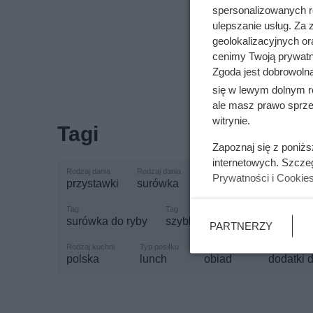
spersonalizowanych re
ulepszanie usług. Za
Pole
geolokalizacyjnych or
prze
cenimy Twoją prywatno
Zgoda jest dobrowoln
się w lewym dolnym r
ale masz prawo sprzec
witrynie.
Tagi
Zapoznaj się z poniż
internetowych. Szcze
Prywatności i Cookie
przystawki
surówka
surówki z marchewki
surówka do ryby
szybki zdrowy obiad
surów
PARTNERZY
polska
lunch
obiad
dodatki 