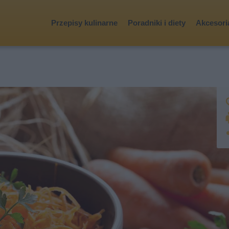
Przepisy kulinarne
Poradniki i diety
Akcesoria