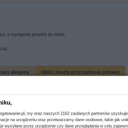
rce, a następnie przełóż do miski.
zaj.
bacz alergeny
Oblicz koszty przyrządzenia potrawy
się przepis? Oceń go!
niku,
jnegotowanie.pl, my oraz naszych 1162 zaufanych partnerów uzyskuje
cje na urządzeniu oraz przetwarzamy dane osobowe, takie jak unika
je wysyłane przez urządzenie czy dane przeglądania w celu zapewn