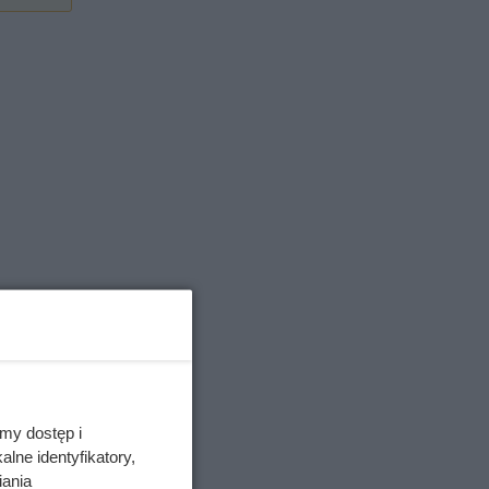
my dostęp i
lne identyfikatory,
iania