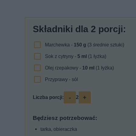
Składniki dla
2
porcji:
Marchewka -
150
g
(3 średnie sztuki)
Sok z cytryny -
5
ml
(1 łyżka)
Olej rzepakowy -
10
ml
(1 łyżka)
Przyprawy - sól
-
+
Liczba porcji:
2
Będziesz potrzebować:
tarka, obieraczka