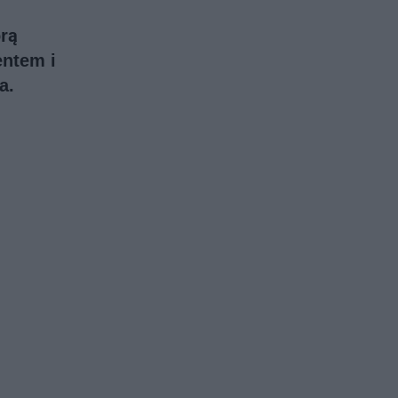
órą
entem i
a.