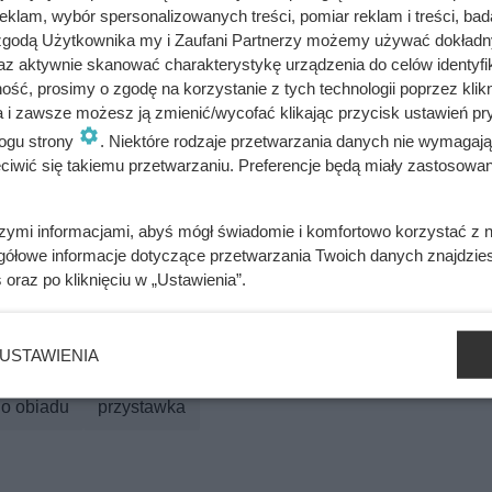
klam, wybór spersonalizowanych treści, pomiar reklam i treści, bad
 zgodą Użytkownika my i Zaufani Partnerzy możemy używać dokład
cam
Nie polecam
az aktywnie skanować charakterystykę urządzenia do celów identyfi
pis
przepisu
ść, prosimy o zgodę na korzystanie z tych technologii poprzez klikn
a i zawsze możesz ją zmienić/wycofać klikając przycisk ustawień pr
ogu strony
. Niektóre rodzaje przetwarzania danych nie wymagaj
iwić się takiemu przetwarzaniu. Preferencje będą miały zastosowania
szymi informacjami, abyś mógł świadomie i komfortowo korzystać z
gółowe informacje dotyczące przetwarzania Twoich danych znajdzi
s
oraz po kliknięciu w „Ustawienia”.
surówki obiadowe
surówki
zdrowy obiad
dania wa
ka dla dzieci
dania z marchewką
zdrowa żywność
USTAWIENIA
do obiadu
przystawka