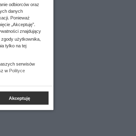
anie odbiorców oraz
nych danych
kacji. Ponieważ
ięcie „Akceptuję”.
ywatności znajdujący
ą zgody użytkownika,
 tylko na tej
 naszych serwisów
esz w
Polityce
rzywne
Akceptuję