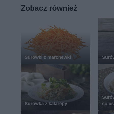
Zobacz również
Surówki z marchewki
Surów
Surów
Surówka z kalarepy
coles