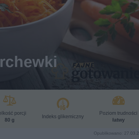
rchewki
lkość porcji
Poziom trudności
Indeks glikemiczny
80 g
łatwy
Opublikowano: 27.03.2