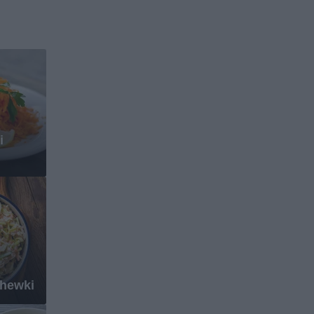
i
chewki