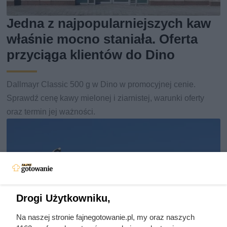
Jedna z najpopularniejszych kaw
właśnie mocno staniała. Oferta
przyciąga klientów do Dino
Dallmayr Classic 500 g w Dino w promocyjnej cenie.
Sprawdź cenę kawy mielonej i ziarnistej, warunki oferty
oraz termin jej ważności.
Drogi Użytkowniku,
Na naszej stronie fajnegotowanie.pl, my oraz naszych