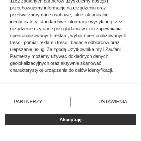
1162 zaufanych partnerów uzyskujemy dostęp i
przechowujemy informacje na urządzeniu oraz
przetwarzamy dane osobowe, takie jak unikalne
identyfikatory, standardowe informacje wysyłane przez
urządzenie czy dane przeglądania w celu zapewniania
Biedronka przeceniła kultową
spersonalizowanych reklam, wybór spersonalizowanych
treści, pomiar reklam i treści, badanie odbiorców oraz
kawę o prawie 40 zł. Klienci
ulepszanie usług. Za zgodą Użytkownika my i Zaufani
ruszyli do sklepów
Partnerzy możemy używać dokładnych danych
geolokalizacyjnych oraz aktywnie skanować
charakterystykę urządzenia do celów identyfikacji.
Miłośnicy kawy ruszyli do Biedronki po Tchibo Exclusive.
Ponieważ cenimy Twoją prywatność, prosimy o zgodę na
Przy zakupie dwóch opakowań kilogramowa kawa kosztuje
korzystanie z tych technologii poprzez kliknięcie
„Akceptuję”. Zgoda jest dobrowolna i zawsze możesz ją
tylko 49,99 zł zamiast 87,99 zł. Sprawdź warunki promocji i
zmienić/wycofać klikając przycisk ustawień prywatności
inne okazje z gazetki.
PARTNERZY
USTAWIENIA
znajdujący się w lewym dolnym rogu strony
. Niektóre
rodzaje przetwarzania danych nie wymagają zgody
Akceptuję
użytkownika, ale masz prawo sprzeciwić się takiemu
przetwarzaniu. Preferencje będą miały zastosowania tylko
na tej witrynie.