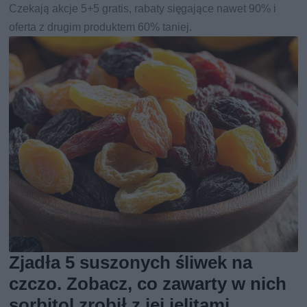
Czekają akcje 5+5 gratis, rabaty sięgające nawet 90% i
oferta z drugim produktem 60% taniej.
Zjadła 5 suszonych śliwek na
czczo. Zobacz, co zawarty w nich
sorbitol zrobił z jej jelitami