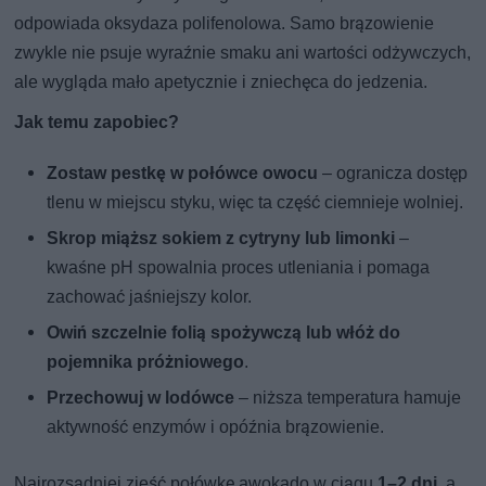
odpowiada oksydaza polifenolowa. Samo brązowienie
zwykle nie psuje wyraźnie smaku ani wartości odżywczych,
ale wygląda mało apetycznie i zniechęca do jedzenia.
Jak temu zapobiec?
Zostaw pestkę w połówce owocu
– ogranicza dostęp
tlenu w miejscu styku, więc ta część ciemnieje wolniej.
Skrop miąższ sokiem z cytryny lub limonki
–
kwaśne pH spowalnia proces utleniania i pomaga
zachować jaśniejszy kolor.
Owiń szczelnie folią spożywczą lub włóż do
pojemnika próżniowego
.
Przechowuj w lodówce
– niższa temperatura hamuje
aktywność enzymów i opóźnia brązowienie.
Najrozsądniej zjeść połówkę awokado w ciągu
1–2 dni
, a