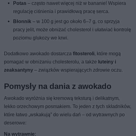
Potas
– często nawet więcej niż w bananie! Wspiera
regulację ciśnienia i prawidłową pracę serca.
Błonnik
– w 100 g jest go około 6–7 g, co sprzyja
pracy jelit, może obniżać cholesterol i ułatwiać kontrolę
poziomu glukozy we krwi.
Dodatkowo awokado dostarcza
fitosteroli
, które mogą
pomagać w obniżaniu cholesterolu, a także
luteiny i
zeaksantyny
– związków wspierających zdrowie oczu.
Pomysły na dania z awokado
Awokado wyróżnia się kremową teksturą i delikatnym,
lekko orzechowym posmakiem. To jeden z tych składników,
które łatwo „wskakują” do wielu dań – od wytrawnych po
deserowe:
Na wytrawnie: