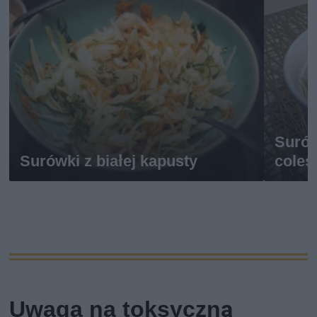
Surów
Surówki z białej kapusty
coles
Uwaga na toksyczną