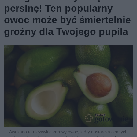
persinę! Ten popularny
owoc może być śmiertelnie
groźny dla Twojego pupila
Awokado to niezwykle zdrowy owoc, który dostarcza cennych