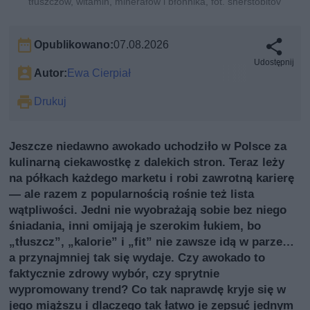
tłuszczów, witamin, minerałów i błonnika, fot. sherstobitov
Opublikowano:
07.08.2026
Udostępnij
Autor:
Ewa Cierpiał
Drukuj
Jeszcze niedawno awokado uchodziło w Polsce za
kulinarną ciekawostkę z dalekich stron. Teraz leży
na półkach każdego marketu i robi zawrotną karierę
— ale razem z popularnością rośnie też lista
wątpliwości. Jedni nie wyobrażają sobie bez niego
śniadania, inni omijają je szerokim łukiem, bo
„tłuszcz”, „kalorie” i „fit” nie zawsze idą w parze…
a przynajmniej tak się wydaje. Czy awokado to
faktycznie zdrowy wybór, czy sprytnie
wypromowany trend? Co tak naprawdę kryje się w
jego miąższu i dlaczego tak łatwo je zepsuć jednym