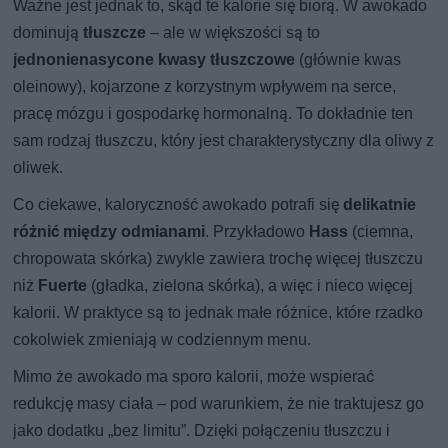
Ważne jest jednak to, skąd te kalorie się biorą. W awokado
dominują
tłuszcze
– ale w większości są to
jednonienasycone kwasy tłuszczowe
(głównie kwas
oleinowy), kojarzone z korzystnym wpływem na serce,
pracę mózgu i gospodarkę hormonalną. To dokładnie ten
sam rodzaj tłuszczu, który jest charakterystyczny dla oliwy z
oliwek.
Co ciekawe, kaloryczność awokado potrafi się
delikatnie
różnić między odmianami
. Przykładowo
Hass
(ciemna,
chropowata skórka) zwykle zawiera trochę więcej tłuszczu
niż
Fuerte
(gładka, zielona skórka), a więc i nieco więcej
kalorii. W praktyce są to jednak małe różnice, które rzadko
cokolwiek zmieniają w codziennym menu.
Mimo że awokado ma sporo kalorii, może wspierać
redukcję masy ciała – pod warunkiem, że nie traktujesz go
jako dodatku „bez limitu”. Dzięki połączeniu tłuszczu i