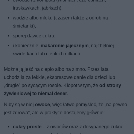
truskawkach, jabłkach),
wodzie albo mleku (czasem także z odrobiną
śmietanki),
sporej dawce cukru,
i koniecznie:
makaronie jajecznym
, najchętniej
świderkach lub cienkich nitkach.
Można ją jeść na ciepło albo na zimno. Przez lata
uchodziła za lekkie, ekspresowe danie dla dzieci lub
„drugie” po sycącym rosole. Kłopot w tym, że
od strony
żywieniowej to niemal deser
.
Niby są w niej
owoce
, więc łatwo pomyśleć, że „na pewno
jest zdrowa”, ale w praktyce dostajemy głównie:
cukry proste
– z owoców oraz z dosypanego cukru