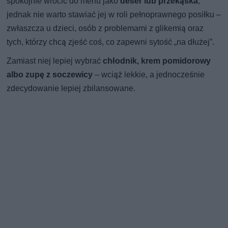
spokojnie wrócić do menu jako
deser lub przekąska
,
jednak nie warto stawiać jej w roli pełnoprawnego posiłku –
zwłaszcza u dzieci, osób z problemami z glikemią oraz
tych, którzy chcą zjeść coś, co zapewni sytość „na dłużej”.
Zamiast niej lepiej wybrać
chłodnik, krem pomidorowy
albo zupę z soczewicy
– wciąż lekkie, a jednocześnie
zdecydowanie lepiej zbilansowane.