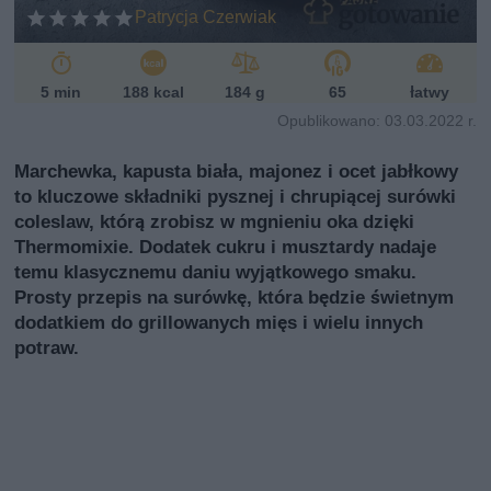
ń
Patrycja Czerwiak
sk
i
5 min
188 kcal
184 g
65
łatwy
Opublikowano: 03.03.2022 r.
Marchewka, kapusta biała, majonez i ocet jabłkowy
to kluczowe składniki pysznej i chrupiącej surówki
coleslaw, którą zrobisz w mgnieniu oka dzięki
Thermomixie. Dodatek cukru i musztardy nadaje
temu klasycznemu daniu wyjątkowego smaku.
Prosty przepis na surówkę, która będzie świetnym
dodatkiem do grillowanych mięs i wielu innych
potraw.