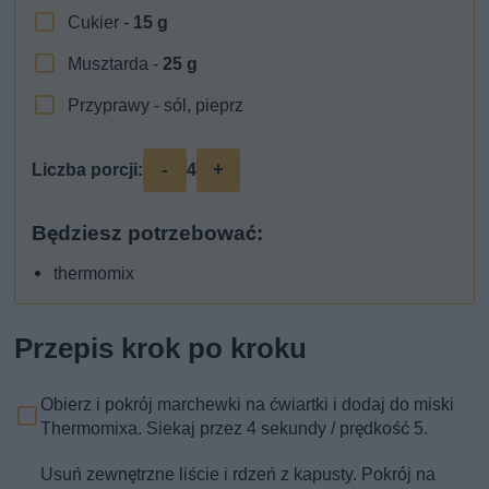
Cukier -
15
g
Musztarda -
25
g
Przyprawy - sól, pieprz
-
+
Liczba porcji:
4
Będziesz potrzebować:
thermomix
Przepis krok po kroku
Obierz i pokrój marchewki na ćwiartki i dodaj do miski
Thermomixa. Siekaj przez 4 sekundy / prędkość 5.
Usuń zewnętrzne liście i rdzeń z kapusty. Pokrój na