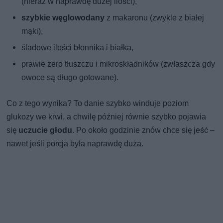
(nieraz w naprawdę dużej ilości),
szybkie węglowodany
z makaronu (zwykle z białej
mąki),
śladowe ilości błonnika i białka,
prawie zero tłuszczu i mikroskładników (zwłaszcza gdy
owoce są długo gotowane).
Co z tego wynika? To danie szybko winduje poziom
glukozy we krwi, a chwilę później równie szybko pojawia
się
uczucie głodu
. Po około godzinie znów chce się jeść –
nawet jeśli porcja była naprawdę duża.