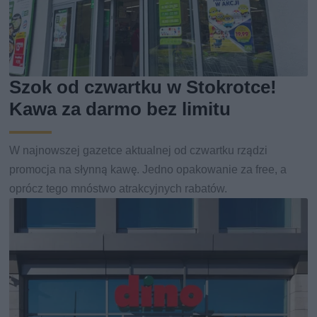
Szok od czwartku w Stokrotce!
Kawa za darmo bez limitu
W najnowszej gazetce aktualnej od czwartku rządzi
promocja na słynną kawę. Jedno opakowanie za free, a
oprócz tego mnóstwo atrakcyjnych rabatów.