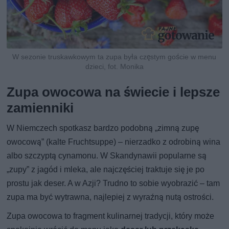
W sezonie truskawkowym ta zupa była częstym goście w menu
dzieci, fot. Monika
Zupa owocowa na świecie i lepsze
zamienniki
W Niemczech spotkasz bardzo podobną „zimną zupę
owocową” (kalte Fruchtsuppe) – nierzadko z odrobiną wina
albo szczyptą cynamonu. W Skandynawii popularne są
„zupy” z jagód i mleka, ale najczęściej traktuje się je po
prostu jak deser. A w Azji? Trudno to sobie wyobrazić – tam
zupa ma być wytrawna, najlepiej z wyraźną nutą ostrości.
Zupa owocowa to fragment kulinarnej tradycji, który może