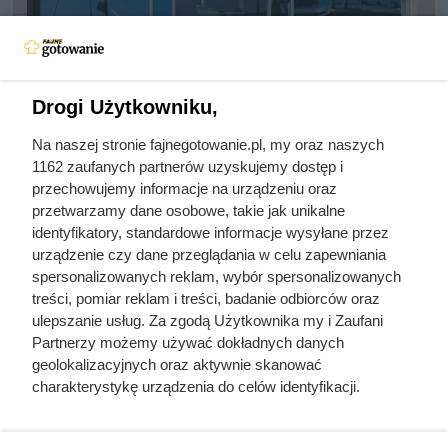
Drogi Użytkowniku,
Na naszej stronie fajnegotowanie.pl, my oraz naszych
Jedna z najpopularniejszych kaw
1162 zaufanych partnerów uzyskujemy dostęp i
właśnie mocno staniała. Oferta
przechowujemy informacje na urządzeniu oraz
przetwarzamy dane osobowe, takie jak unikalne
przyciąga klientów do Dino
identyfikatory, standardowe informacje wysyłane przez
urządzenie czy dane przeglądania w celu zapewniania
spersonalizowanych reklam, wybór spersonalizowanych
Dallmayr Classic 500 g w Dino w promocyjnej cenie.
treści, pomiar reklam i treści, badanie odbiorców oraz
Sprawdź cenę kawy mielonej i ziarnistej, warunki oferty
ulepszanie usług. Za zgodą Użytkownika my i Zaufani
oraz termin jej ważności.
Partnerzy możemy używać dokładnych danych
geolokalizacyjnych oraz aktywnie skanować
charakterystykę urządzenia do celów identyfikacji.
Ponieważ cenimy Twoją prywatność, prosimy o zgodę na
korzystanie z tych technologii poprzez kliknięcie