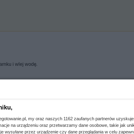
rnku i wlej wodę.
le angielskie.
niku,
 godzinach gotowania dodaj marchewki i pietruszkę.
jnegotowanie.pl, my oraz naszych 1162 zaufanych partnerów uzyskuje
cje na urządzeniu oraz przetwarzamy dane osobowe, takie jak unika
je wysyłane przez urządzenie czy dane przeglądania w celu zapewn