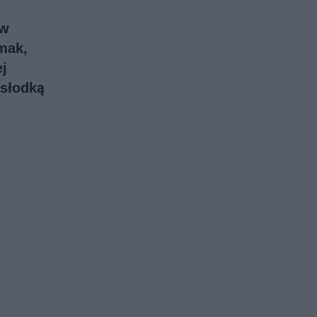
 w
mak,
ej
 słodką