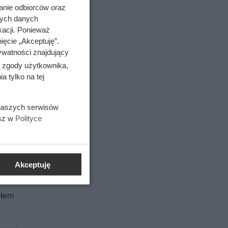
anie odbiorców oraz
nych danych
kacji. Ponieważ
ięcie „Akceptuję”.
ywatności znajdujący
ą zgody użytkownika,
 tylko na tej
 naszych serwisów
esz w
Polityce
Akceptuję
dłem