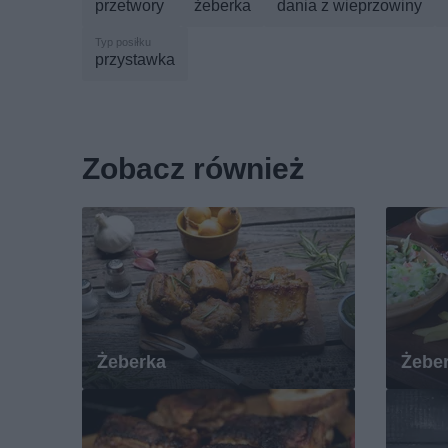
przetwory
żeberka
dania z wieprzowiny
przystawka
Zobacz również
Żeberka
Żebe