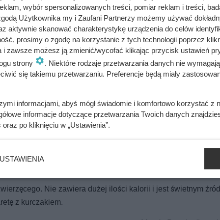
klam, wybór spersonalizowanych treści, pomiar reklam i treści, bad
 zgodą Użytkownika my i Zaufani Partnerzy możemy używać dokład
az aktywnie skanować charakterystykę urządzenia do celów identyfi
ść, prosimy o zgodę na korzystanie z tych technologii poprzez klikn
a i zawsze możesz ją zmienić/wycofać klikając przycisk ustawień pr
cje bulionu do małych salaterek.
ogu strony
. Niektóre rodzaje przetwarzania danych nie wymagaj
iwić się takiemu przetwarzaniu. Preferencje będą miały zastosowania
szymi informacjami, abyś mógł świadomie i komfortowo korzystać z
gółowe informacje dotyczące przetwarzania Twoich danych znajdzi
bacz alergeny
Oblicz koszty przyrządzenia potrawy
s
oraz po kliknięciu w „Ustawienia”.
USTAWIENIA
wierzęcego. Nie zawiera dużej ilości kalorii i jest świetnym źró
retę z kurczakiem.