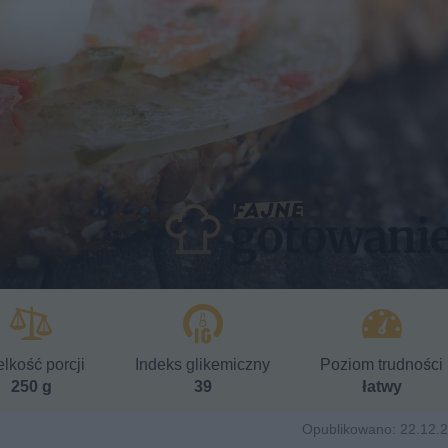
lkość porcji
Indeks glikemiczny
Poziom trudności
250 g
39
łatwy
Opublikowano: 22.12.2