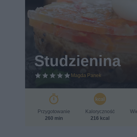
Studzienina
Magda Panek
Przygotowanie
Kaloryczność
Wie
260 min
216 kcal