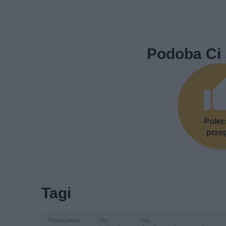
Podoba Ci 
Pole
prze
Tagi