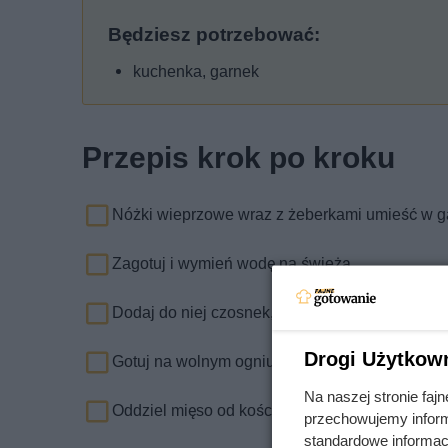
Będziesz potrzebować:
kuchenka, garnek
Przepis krok po kroku
Nóżki wieprzowe wraz z żeberkami umieść w ga
Zagotuj i wymień wodę na świeżą.
Dodaj do niej czosnek, cebulę, liść laurowy i zie
Drogi Użytkow
Gotuj na wolnym ogniu przez 3-4 godziny. Po 2
Na naszej stronie fa
Oddziel mięso od kości.
przechowujemy informa
standardowe informac