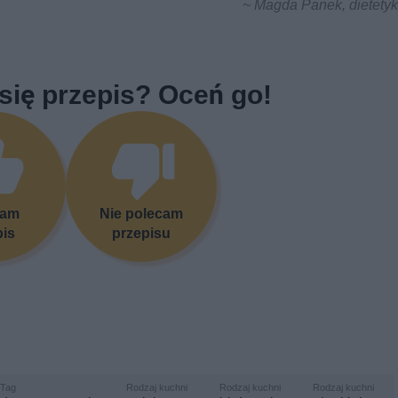
~ Magda Panek, dietetyk
się przepis? Oceń go!
cam
Nie polecam
pis
przepisu