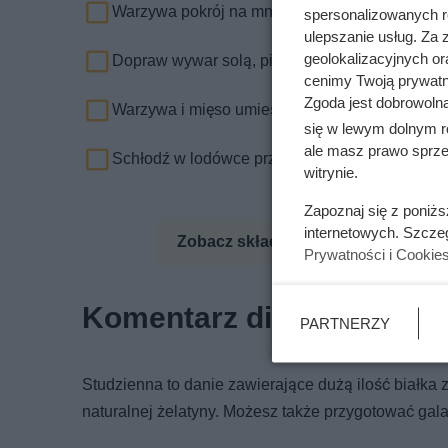
Warzywa pokrój na mniejsze kawałki.
spersonalizowanych re
ulepszanie usług. Za
geolokalizacyjnych or
Dopraw wywar solą, pieprzem i octem.
cenimy Twoją prywatno
Zgoda jest dobrowoln
Warzywa i mięso umieść w miskach i przelej por
się w lewym dolnym r
ale masz prawo sprzec
Schłodź w lodówce przez 6 godzin.
witrynie.
Zapoznaj się z poniż
internetowych. Szcze
Zobacz składniki odżywcze
Zo
Prywatności i Cookie
Komentarz dietetyka
PARTNERZY
Studzienna to danie zawierające dużą ilość białka z
naturalnej żelatyny. Możesz także przygotować gala