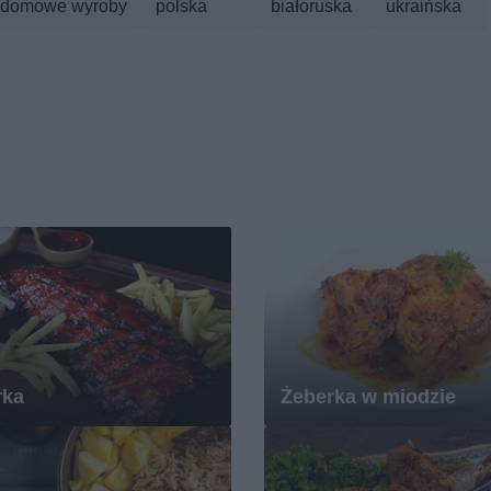
domowe wyroby
polska
białoruska
ukraińska
rka
Żeberka w miodzie