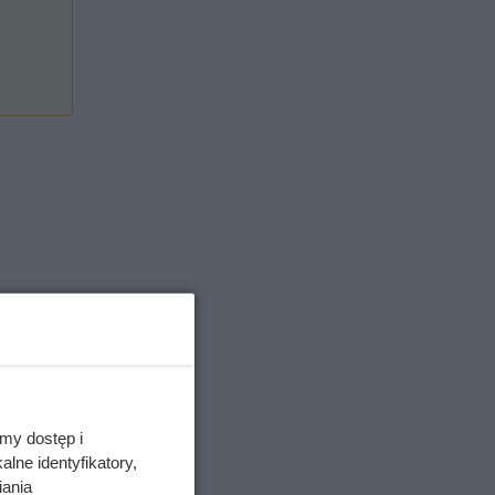
my dostęp i
lne identyfikatory,
iania