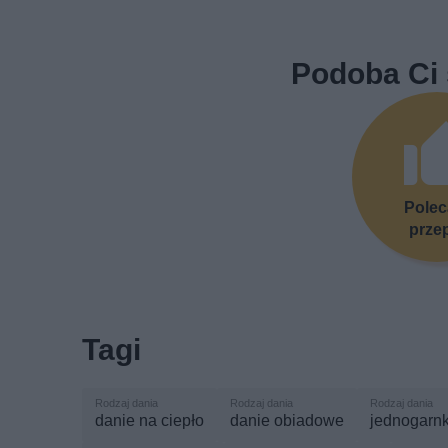
Podoba Ci 
Pole
prze
Tagi
danie na ciepło
danie obiadowe
jednogarn