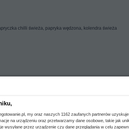
papryczka chilli świeża, papryka wędzona, kolendra świeża
niku,
jnegotowanie.pl, my oraz naszych 1162 zaufanych partnerów uzyskuje
 cebulę i czosnek.
cje na urządzeniu oraz przetwarzamy dane osobowe, takie jak unika
je wysyłane przez urządzenie czy dane przeglądania w celu zapewn