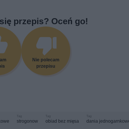
się przepis? Oceń go!
cam
Nie polecam
pis
przepisu
kowe
strogonow
obiad bez mięsa
dania jednogarnkow