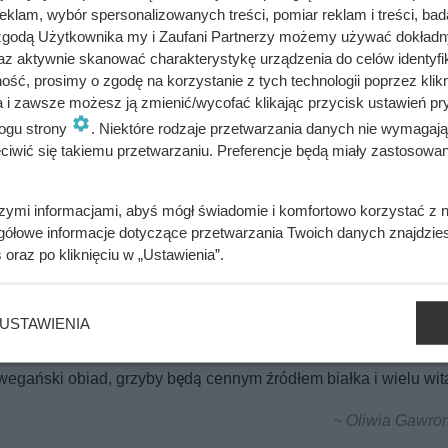
inut.
klam, wybór spersonalizowanych treści, pomiar reklam i treści, bad
 zgodą Użytkownika my i Zaufani Partnerzy możemy używać dokład
inię i przekrojone na pół pieczarki.
az aktywnie skanować charakterystykę urządzenia do celów identyfi
ść, prosimy o zgodę na korzystanie z tych technologii poprzez klikn
a i zawsze możesz ją zmienić/wycofać klikając przycisk ustawień pr
praw do smaku.
ogu strony
. Niektóre rodzaje przetwarzania danych nie wymagaj
iwić się takiemu przetwarzaniu. Preferencje będą miały zastosowania
 danie obficie posypane kolendrą.
szymi informacjami, abyś mógł świadomie i komfortowo korzystać z
gółowe informacje dotyczące przetwarzania Twoich danych znajdzi
bacz alergeny
Oblicz koszty przyrządzenia potrawy
s
oraz po kliknięciu w „Ustawienia”.
USTAWIENIA
egański obiad, grzyby będą cennym źródłem białka i wielu wit
~ Oliwia Gawron