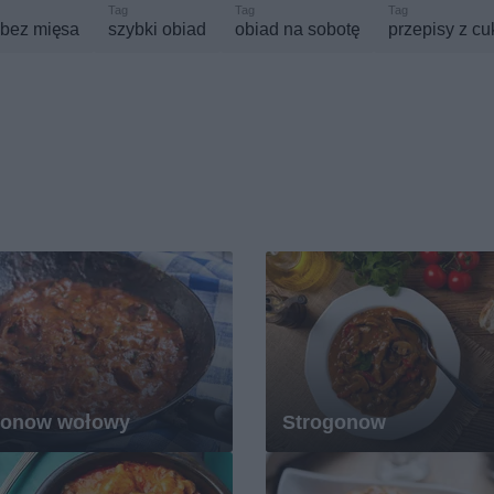
 bez mięsa
szybki obiad
obiad na sobotę
przepisy z cu
gonow wołowy
Strogonow