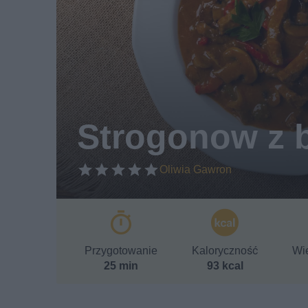
Strogonow z 
Oliwia Gawron
Przygotowanie
Kaloryczność
Wie
25 min
93 kcal