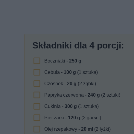
Składniki dla
4
porcji:
Boczniaki -
250
g
Cebula -
100
g
(1 sztuka)
Czosnek -
20
g
(2 ząbki)
Papryka czerwona -
240
g
(2 sztuki)
Cukinia -
300
g
(1 sztuka)
Pieczarki -
120
g
(2 garści)
Olej rzepakowy -
20
ml
(2 łyżki)