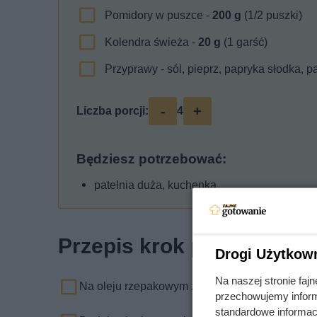
Pomidory w puszce -
200
g
(1/2 puszki)
Kolendra świeża -
20
g
(1 garść)
Przyprawy - sól, pieprz, papryka słodka, 
-
+
Liczba porcji:
4
Będziesz potrzebować:
patelnia duża, kuchenka
Przepis krok po kroku
Drogi Użytkow
Na naszej stronie fa
Na oleju rzepakowym zeszklij drobno pokrojoną
przechowujemy informa
standardowe informac