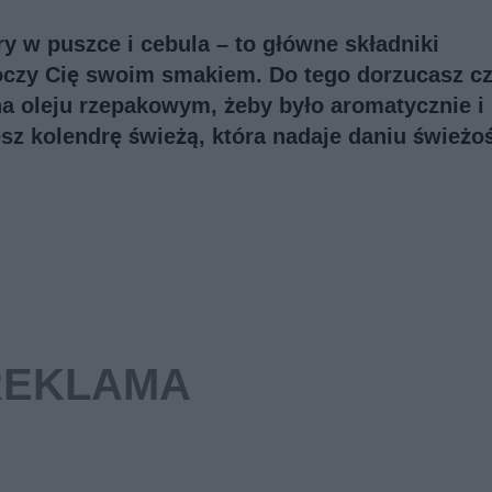
y w puszce i cebula – to główne składniki
oczy Cię swoim smakiem. Do tego dorzucasz c
 na oleju rzepakowym, żeby było aromatycznie i
z kolendrę świeżą, która nadaje daniu świeżoś