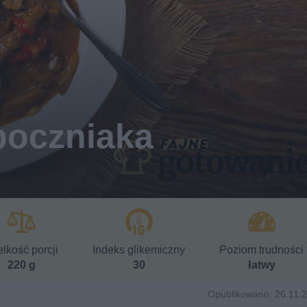
boczniaka
lkość porcji
Indeks glikemiczny
Poziom trudności
220 g
30
łatwy
Opublikowano: 26.11.2