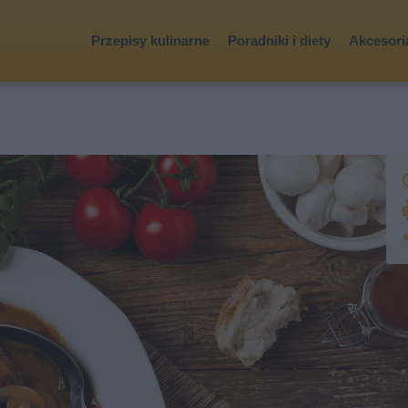
Przepisy kulinarne
Poradniki i diety
Akcesoria