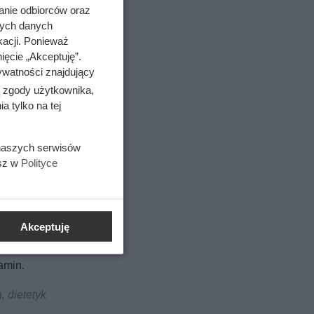
anie odbiorców oraz
nych danych
kacji. Ponieważ
ięcie „Akceptuję”.
ywatności znajdujący
ą zgody użytkownika,
 tylko na tej
 naszych serwisów
esz w
Polityce
Akceptuję
amin.
, dietetyk