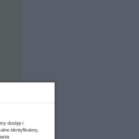
my dostęp i
lne identyfikatory,
iania