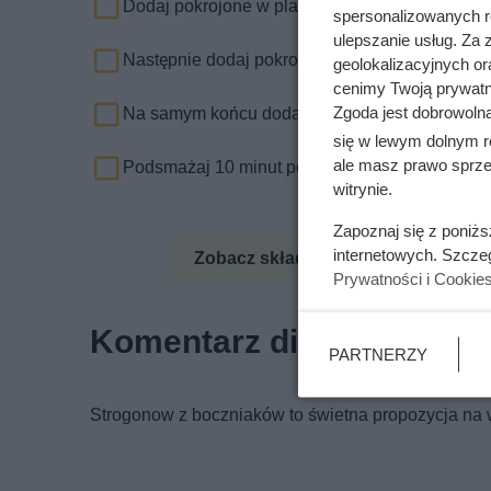
Dodaj pokrojone w plastry boczniaki i smaż 5 m
spersonalizowanych re
ulepszanie usług. Za
Następnie dodaj pokrojone w słupki papryki, cuk
geolokalizacyjnych or
cenimy Twoją prywatno
Zgoda jest dobrowoln
Na samym końcu dodaj pomidory z puszki i do
się w lewym dolnym r
ale masz prawo sprzec
Podsmażaj 10 minut pod przykryciem i podawaj
witrynie.
Zapoznaj się z poniż
internetowych. Szcze
Zobacz składniki odżywcze
Zo
Prywatności i Cookie
Komentarz dietetyka
PARTNERZY
Strogonow z boczniaków to świetna propozycja na w