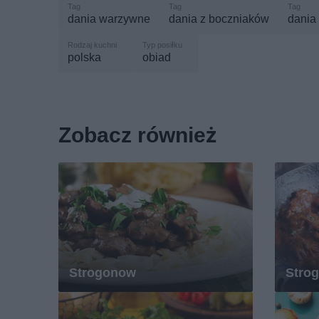
dania warzywne
dania z boczniaków
dania
polska
obiad
Zobacz również
Strogonow
Stro