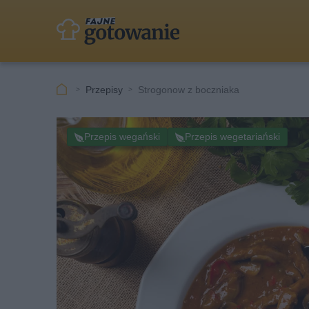
Przepisy
Strogonow z boczniaka
Przepis wegański
Przepis wegetariański