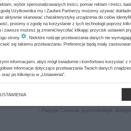
klam, wybór spersonalizowanych treści, pomiar reklam i treści, bad
się ściąć.
 zgodą Użytkownika my i Zaufani Partnerzy możemy używać dokład
az aktywnie skanować charakterystykę urządzenia do celów identyfi
ść, prosimy o zgodę na korzystanie z tych technologii poprzez klikn
i obficie posypany pieprzem.
a i zawsze możesz ją zmienić/wycofać klikając przycisk ustawień pr
ogu strony
. Niektóre rodzaje przetwarzania danych nie wymagaj
iwić się takiemu przetwarzaniu. Preferencje będą miały zastosowania
bacz alergeny
Oblicz koszty przyrządzenia potrawy
szymi informacjami, abyś mógł świadomie i komfortowo korzystać z
gółowe informacje dotyczące przetwarzania Twoich danych znajdzi
s
oraz po kliknięciu w „Ustawienia”.
a dużo tłuszczów nasyconych, dlatego powinno gościć jak najrz
USTAWIENIA
 pełnoziarnistego.
~ Patrycja Czerwiak, psychodietetyk, dietetyk