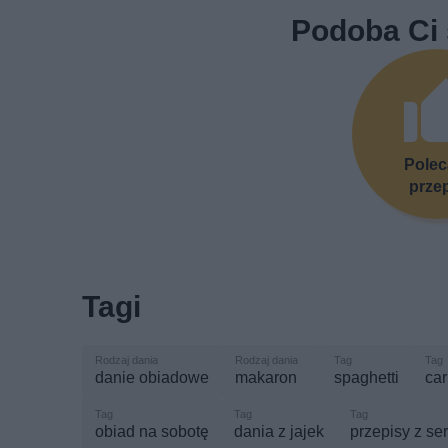
Podoba Ci 
Pole
prze
Tagi
danie obiadowe
makaron
spaghetti
ca
obiad na sobotę
dania z jajek
przepisy z se