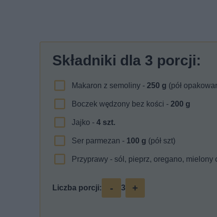
Składniki dla
3
porcji:
Makaron z semoliny -
250
g
(pół opakowan
Boczek wędzony bez kości -
200
g
Jajko -
4
szt.
Ser parmezan -
100
g
(pół szt)
Przyprawy - sól, pieprz, oregano, mielony
-
+
Liczba porcji:
3