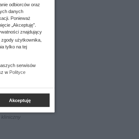
anie odbiorców oraz
nych danych
kacji. Ponieważ
ięcie „Akceptuję”.
ywatności znajdujący
ą zgody użytkownika,
 tylko na tej
 naszych serwisów
esz w
Polityce
adziej w
Akceptuję
 kliniczny