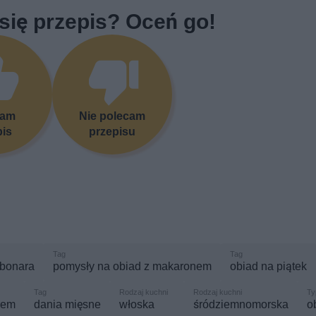
się przepis? Oceń go!
cam
Nie polecam
pis
przepisu
rbonara
pomysły na obiad z makaronem
obiad na piątek
rem
dania mięsne
włoska
śródziemnomorska
o