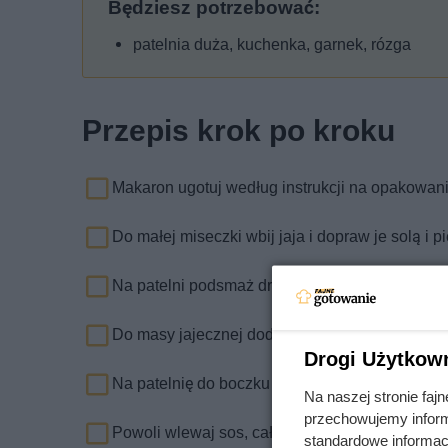
Będziesz potrzebować:
patelnia duża, kuchenka, garnek, rózga
Przepis krok po kroku
Makaron ugotuj według instrukcji na opakowani
Do małej miseczki wbij jaja i dopraw je solą i 
Na patelni podsmaż drobno pokrojony boczek, b
Do masy jajecznej dodaj 3/4 porcji sera i dobr
Drogi Użytkow
Na patelnię do boczku dodaj makaron i porządn
Na naszej stronie fa
przechowujemy informa
Powoli wlewaj sos, cały czas mieszając.
standardowe informac