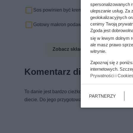
spersonalizowanych re
Sos powinien być kremowy, a jajka nie powinny 
ulepszanie usług. Za
geolokalizacyjnych or
cenimy Twoją prywatno
Gotowy makron podawaj posypany parmezanem 
Zgoda jest dobrowoln
się w lewym dolnym r
ale masz prawo sprzec
Zobacz składniki odżywcze
Zo
witrynie.
Zapoznaj się z poniż
Komentarz dietetyka
internetowych. Szcze
Prywatności i Cookie
To danie jest bardzo cieżkostrawne, do tego zawier
PARTNERZY
diecie. Do jego przygotowania warto użyć makaronu