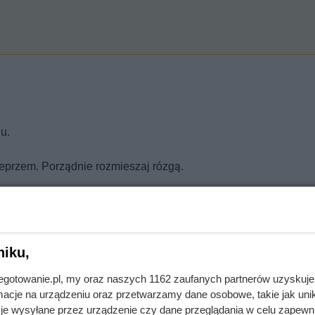
u.
pieprzem. Porządnie rozmieszaj rózgą.
y się zarumienił.
ze rozmieszaj. Dopraw całość ziołami i czosnkiem.
niku,
ie wymieszaj, cały czas podgrzewaj.
jnegotowanie.pl, my oraz naszych 1162 zaufanych partnerów uzyskuje
cje na urządzeniu oraz przetwarzamy dane osobowe, takie jak unika
je wysyłane przez urządzenie czy dane przeglądania w celu zapewn