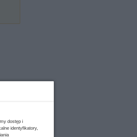
my dostęp i
lne identyfikatory,
iania