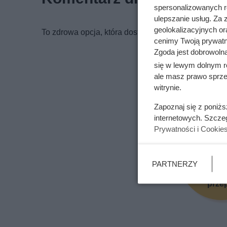
spersonalizowanych re
ulepszanie usług. Za
geolokalizacyjnych or
To zdrowa opcja, która dostarcza sporo potasu.
cenimy Twoją prywatno
Zgoda jest dobrowoln
się w lewym dolnym r
ale masz prawo sprzec
witrynie.
Podoba Ci 
Zapoznaj się z poniż
internetowych. Szcze
Prywatności i Cookie
PARTNERZY
Pole
prze