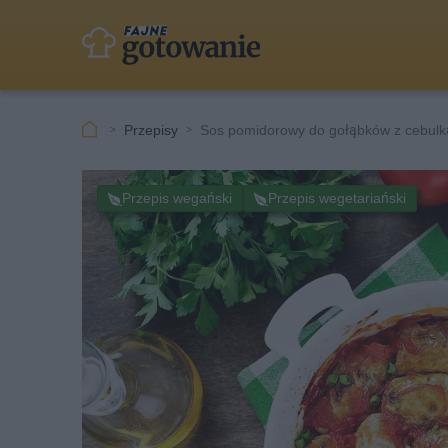
Przepisy
Sos pomidorowy do gołąbków z cebulk
Przepis wegański
Przepis wegetariański