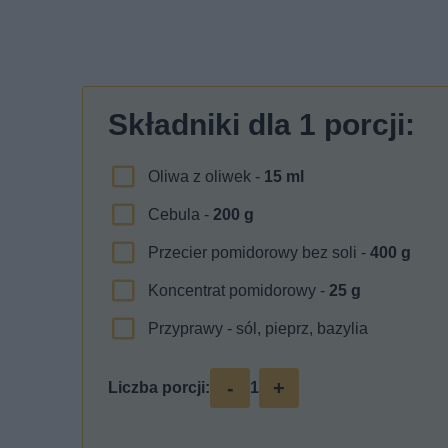
Składniki dla
1
porcji:
Oliwa z oliwek -
15
ml
Cebula -
200
g
Przecier pomidorowy bez soli -
400
g
Koncentrat pomidorowy -
25
g
Przyprawy - sól, pieprz, bazylia
-
+
Liczba porcji:
1