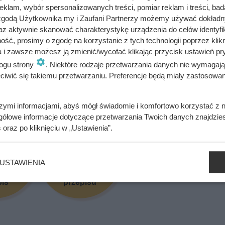
klam, wybór spersonalizowanych treści, pomiar reklam i treści, bad
 zgodą Użytkownika my i Zaufani Partnerzy możemy używać dokład
az aktywnie skanować charakterystykę urządzenia do celów identyfi
ść, prosimy o zgodę na korzystanie z tych technologii poprzez klikn
a i zawsze możesz ją zmienić/wycofać klikając przycisk ustawień pr
~ Patrycja Czerwiak, psychodietetyk, dietetyk
ogu strony
. Niektóre rodzaje przetwarzania danych nie wymagaj
iwić się takiemu przetwarzaniu. Preferencje będą miały zastosowania
się przepis? Oceń go!
szymi informacjami, abyś mógł świadomie i komfortowo korzystać z
gółowe informacje dotyczące przetwarzania Twoich danych znajdzi
s
oraz po kliknięciu w „Ustawienia”.
USTAWIENIA
cam
Nie polecam
pis
przepisu