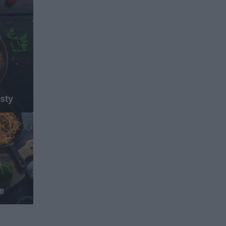
sty
e