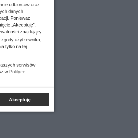
anie odbiorców oraz
nych danych
kacji. Ponieważ
ięcie „Akceptuję”.
ywatności znajdujący
 kliniczny
ą zgody użytkownika,
 tylko na tej
 naszych serwisów
esz w
Polityce
Akceptuję