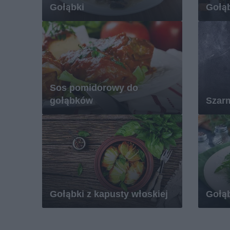
Gołąbki
Gołą
Sos pomidorowy do
gołąbków
Szar
Gołąbki z kapusty włoskiej
Gołąb