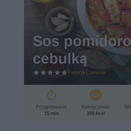
Sos pomidoro
cebulką
Patrycja Czerwiak
Przygotowanie
Kaloryczność
Wie
15 min
385 kcal