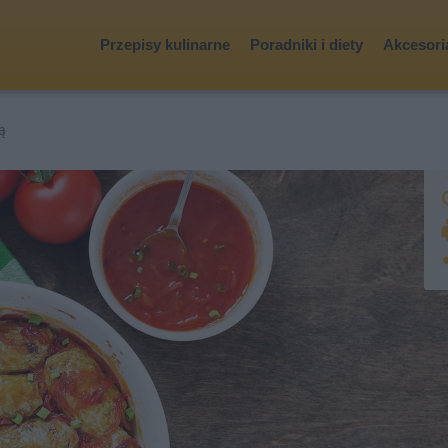
Przepisy kulinarne
Poradniki i diety
Akcesoria
ą