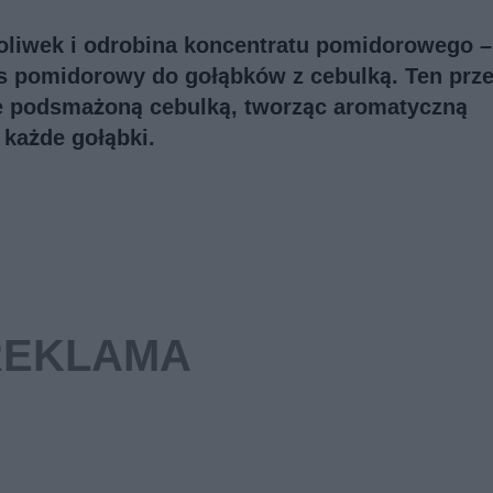
 oliwek i odrobina koncentratu pomidorowego –
sos pomidorowy do gołąbków z cebulką. Ten prz
ie podsmażoną cebulką, tworząc aromatyczną
 każde gołąbki.