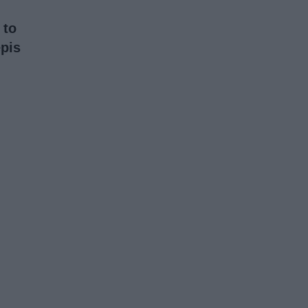
 to
epis