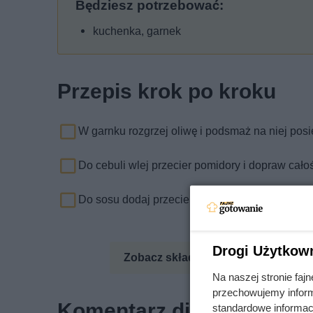
Będziesz potrzebować:
kuchenka, garnek
Przepis krok po kroku
W garnku rozgrzej oliwę i podsmaż na niej pos
Do cebuli wlej przecier pomidory i dopraw całoś
Do sosu dodaj przecier pomidorowy i dokładni
Drogi Użytkow
Zobacz składniki odżywcze
Zo
Na naszej stronie fa
przechowujemy informa
Komentarz dietetyka
standardowe informac