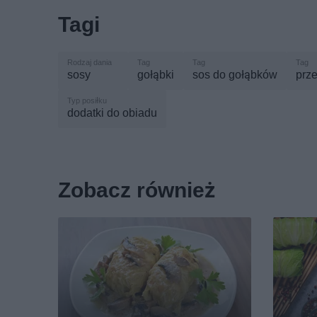
Tagi
sosy
gołąbki
sos do gołąbków
prze
dodatki do obiadu
Zobacz również