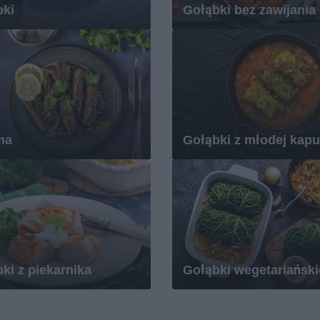
bki
Gołąbki bez zawijania
ma
Gołąbki z młodej kapu
ki z piekarnika
Gołąbki wegetariański