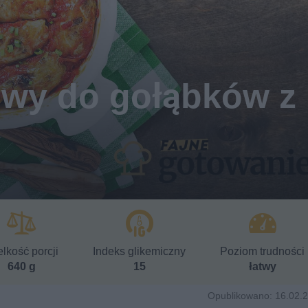
wy do gołąbków z
lkość porcji
Indeks glikemiczny
Poziom trudności
640 g
15
łatwy
Opublikowano: 16.02.2