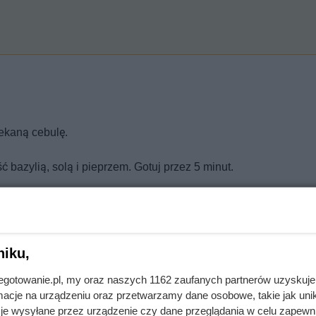
iekaną cebulę.
ć bazylią, solą i pieprzem. Gotuj przez 5 minut.
e wymieszaj.
niku,
bacz alergeny
Oblicz koszty przyrządzenia potrawy
jnegotowanie.pl, my oraz naszych 1162 zaufanych partnerów uzyskuje
cje na urządzeniu oraz przetwarzamy dane osobowe, takie jak unika
je wysyłane przez urządzenie czy dane przeglądania w celu zapewn