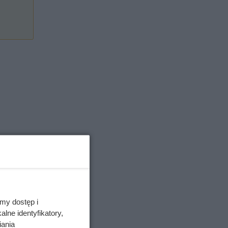
my dostęp i
lne identyfikatory,
iania