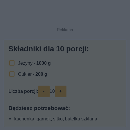
Składniki dla
10
porcji:
Jeżyny -
1000
g
Cukier -
200
g
-
+
Liczba porcji:
10
Będziesz potrzebować:
kuchenka, garnek, sitko, butelka szklana