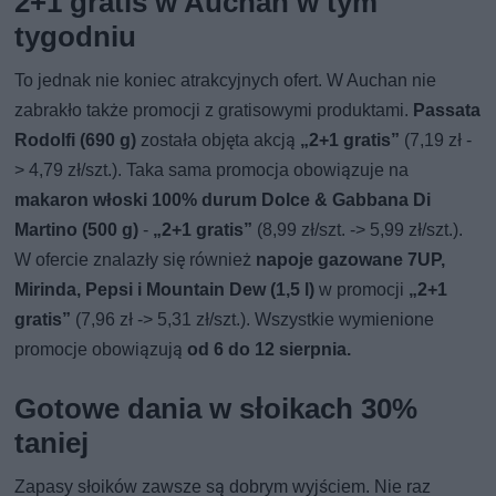
2+1 gratis w Auchan w tym
tygodniu
To jednak nie koniec atrakcyjnych ofert. W Auchan nie
zabrakło także promocji z gratisowymi produktami.
Passata
Rodolfi (690 g)
została objęta akcją
„2+1 gratis”
(7,19 zł -
> 4,79 zł/szt.). Taka sama promocja obowiązuje na
makaron włoski 100% durum Dolce & Gabbana Di
Martino (500 g)
-
„2+1 gratis”
(8,99 zł/szt. -> 5,99 zł/szt.).
W ofercie znalazły się również
napoje gazowane 7UP,
Mirinda, Pepsi i Mountain Dew (1,5 l)
w promocji
„2+1
gratis”
(7,96 zł -> 5,31 zł/szt.). Wszystkie wymienione
promocje obowiązują
od 6 do 12 sierpnia.
Gotowe dania w słoikach 30%
taniej
Zapasy słoików zawsze są dobrym wyjściem. Nie raz