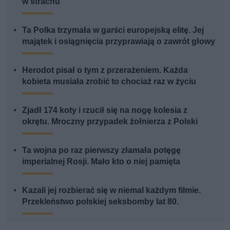
w strachu”
Ta Polka trzymała w garści europejską elitę. Jej
majątek i osiągnięcia przyprawiają o zawrót głowy
Herodot pisał o tym z przerażeniem. Każda
kobieta musiała zrobić to chociaż raz w życiu
Zjadł 174 koty i rzucił się na nogę kolesia z
okrętu. Mroczny przypadek żołnierza z Polski
Ta wojna po raz pierwszy złamała potęgę
imperialnej Rosji. Mało kto o niej pamięta
Kazali jej rozbierać się w niemal każdym filmie.
Przekleństwo polskiej seksbomby lat 80.