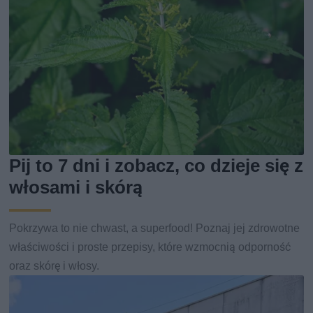
Pij to 7 dni i zobacz, co dzieje się z
włosami i skórą
Pokrzywa to nie chwast, a superfood! Poznaj jej zdrowotne
właściwości i proste przepisy, które wzmocnią odporność
oraz skórę i włosy.