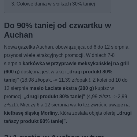
Gotowe dania w słoikach 30% taniej
Do 90% taniej od czwartku w
Auchan
Nowa gazetka Auchan, obowiązująca od 6 do 12 sierpnia,
przynosi wiele atrakcyjnych promocji. W dniach 7-8
sierpnia
karkówka w przyprawie meksykańskiej na grill
(600 g)
dostępna jest w akcji
„drugi produkt 80%
taniej”
(18,98 zł/opak. -> 11,39 zł/opak.). Z kolei od 10 do
12 sierpnia
masło Łaciate ekstra (200 g)
kupisz w
promocji
„drugi produkt 80% taniej”
(4,99 zł/szt. -> 2,99
zł/szt.). Między 6 a 12 sierpnia warto też zwrócić uwagę na
kiełbasę śląską Morliny
, która została objęta ofertą
„drugi
tańszy produkt 90% taniej”
.