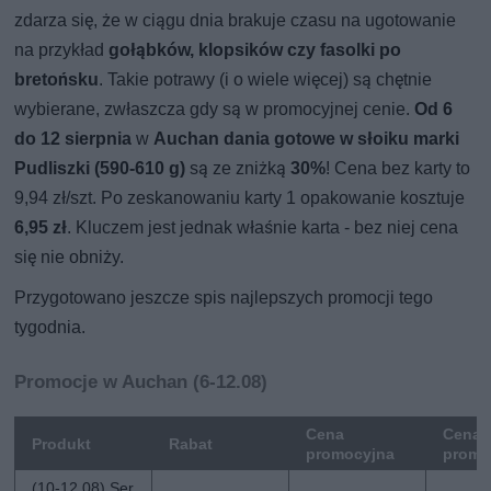
zdarza się, że w ciągu dnia brakuje czasu na ugotowanie
na przykład
gołąbków, klopsików czy fasolki po
bretońsku
. Takie potrawy (i o wiele więcej) są chętnie
wybierane, zwłaszcza gdy są w promocyjnej cenie.
Od 6
do 12 sierpnia
w
Auchan dania gotowe w słoiku marki
Pudliszki (590-610 g)
są ze zniżką
30%
! Cena bez karty to
9,94 zł/szt. Po zeskanowaniu karty 1 opakowanie kosztuje
6,95 zł
. Kluczem jest jednak właśnie karta - bez niej cena
się nie obniży.
Przygotowano jeszcze spis najlepszych promocji tego
tygodnia.
Promocje w Auchan (6-12.08)
Cena
Cena 
Produkt
Rabat
promocyjna
promo
(10-12.08) Ser