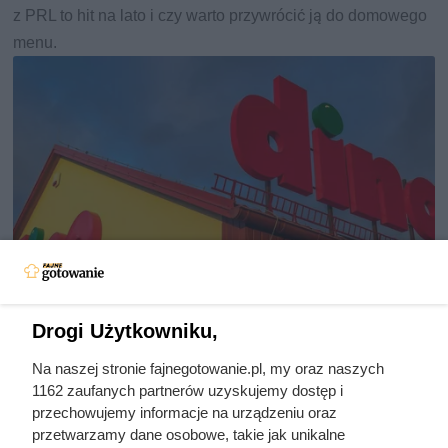
z PRL to hit na lato i czy warto przywrócić ją do domowego
menu.
Drogi Użytkowniku,
Na naszej stronie fajnegotowanie.pl, my oraz naszych
Nowa kawa w Dino robi furorę.
1162 zaufanych partnerów uzyskujemy dostęp i
Kawosze zachwyceni smakiem, a
przechowujemy informacje na urządzeniu oraz
przetwarzamy dane osobowe, takie jak unikalne