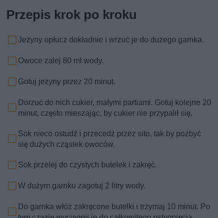
Przepis krok po kroku
Jeżyny opłucz dokładnie i wrzuć je do dużego garnka.
Owoce zalej 80 ml wody.
Gotuj jeżyny przez 20 minut.
Dorzuć do nich cukier, małymi partiami. Gotuj kolejne 20
minut, często mieszając, by cukier nie przypalił się.
Sok nieco ostudź i przecedź przez sito, tak by pozbyć
się dużych cząstek owoców.
Sok przelej do czystych butelek i zakręć.
W dużym garnku zagotuj 2 litry wody.
Do garnka włóż zakręcone butelki i trzymaj 10 minut. Po
tym czasie wyciągnij je do całkowitego ostygnięcia.