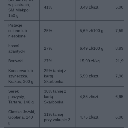
w plastrach,
41%
3,49 zł/szt.
5,98 zł
SM Mlekpol,
150 g
Pistacje
solone lub
25%
5,69 zł/100 g
7,59 z
niesolone
Łosoś
27%
6,49 zł/100 g
8,99 z
atlantycki
Borówki
27%
15,99 zł/kg
21,99 
Konserwa lub
29% taniej z
szyneczka,
kartą
5,59 zł/szt.
7,98 zł
Krakus, 300 g
Skarbonka
Serek
30% taniej z
puszysty,
kartą
4,85 zł/szt.
6,95 zł
Tartare, 140 g
Skarbonka
Ciastka Jeżyki,
31% taniej
Goplana, 140
4,75 zł/szt.
6,98 zł
przy zakupie 2
g