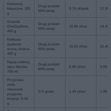
Kabanosy
Drugi produkt
klasyczne, 300
9,74 zł/opak.
12,99 
50% taniej
g
Granola
Drugi produkt
OneDayMore,
10,86 zł/szt.
14,49 z
50% taniej
400 g
Kiełbasa
żywiecka
Drugi produkt
15,03 zł/szt.
21,48 z
sucha, Krakus,
60% taniej
460 g
Napój roślinny,
Drugi produkt
alpro Barista,
6,98 zł/szt.
9,98 zł
60% taniej
750 ml
Przyprawy,
zioła,
mieszanki
3+1 gratis
1,49 zł/szt.
1,98 zł
przypraw,
Kotanyi, 5-40
g