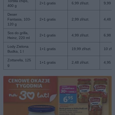
Tortilla chips,
2+1 gratis
6,99 zł/szt.
9,99 zł
400 g
Deser
Fantasia, 103-
2+1 gratis
2,99 zł/szt.
4,48 zł
120 g
Sos do grilla,
2+1 gratis
4,99 zł/szt.
6,98 zł
Heinz, 220 ml
Lody Zielona
1+1 gratis
19,99 zł/szt.
10 zł/s
Budka, 1 l
Zottarella, 125
1+1 gratis
2,48 zł/szt.
4,95 zł
g