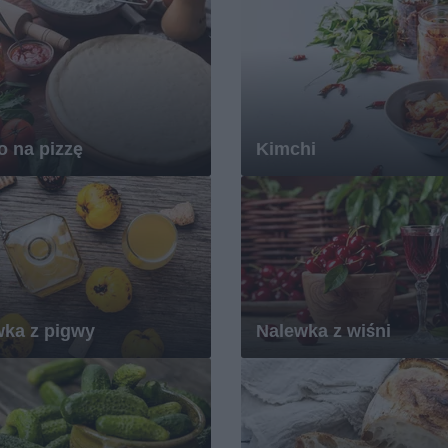
o na pizzę
Kimchi
ka z pigwy
Nalewka z wiśni