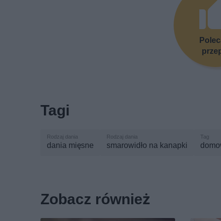
Pole
prze
Tagi
dania mięsne
smarowidło na kanapki
domo
Zobacz również