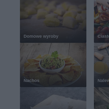
Domowe wyroby
Ciast
Nachos
Nalew