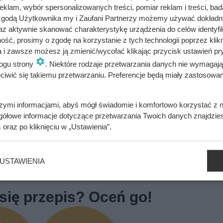
klam, wybór spersonalizowanych treści, pomiar reklam i treści, bad
.
 zgodą Użytkownika my i Zaufani Partnerzy możemy używać dokład
az aktywnie skanować charakterystykę urządzenia do celów identyfi
ść, prosimy o zgodę na korzystanie z tych technologii poprzez klikn
a i zawsze możesz ją zmienić/wycofać klikając przycisk ustawień pr
bacz alergeny
Oblicz koszty przyrządzenia potrawy
ogu strony
. Niektóre rodzaje przetwarzania danych nie wymagaj
iwić się takiemu przetwarzaniu. Preferencje będą miały zastosowania
szymi informacjami, abyś mógł świadomie i komfortowo korzystać z
gółowe informacje dotyczące przetwarzania Twoich danych znajdzi
nien często występować w zdrowej diecie.
s
oraz po kliknięciu w „Ustawienia”.
~ Monika Słowikowska, dietetyk
USTAWIENIA
się przepis? Oceń go!