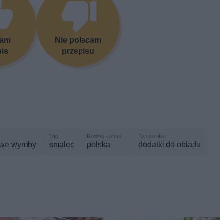
cam
Nie polecam
pis
przepisu
we wyroby
smalec
polska
dodatki do obiadu