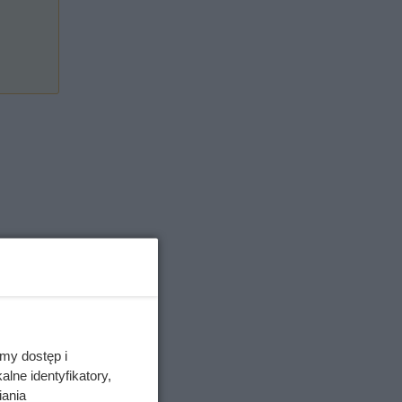
zki
n.
my dostęp i
lne identyfikatory,
iania