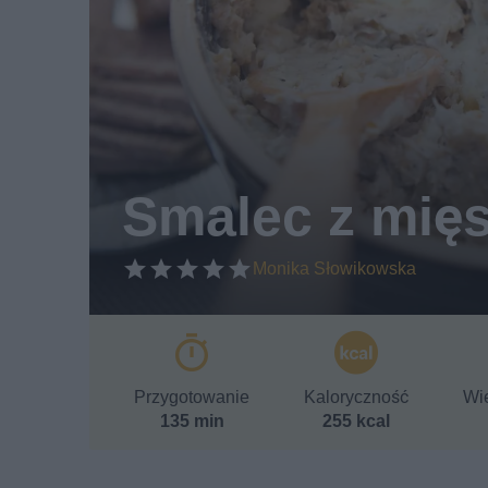
Smalec z mię
Monika Słowikowska
Przygotowanie
Kaloryczność
Wie
135 min
255 kcal