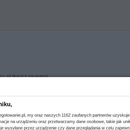
, aż tłuszcz się wytopi.
szczu i podsmaż na nim cebulę.
niku,
jabłko, 2 liście laurowe, 4 ziarna ziela angielskiego, 0,5 łyżec
y. Duś wszystko pod przykryciem, na wolnym ogniu, około 2 godzi
jnegotowanie.pl, my oraz naszych 1162 zaufanych partnerów uzyskuje
cje na urządzeniu oraz przetwarzamy dane osobowe, takie jak unika
łuszczu ze skwarkami.
je wysyłane przez urządzenie czy dane przeglądania w celu zapewn