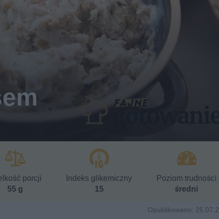
sem
lkość porcji
Indeks glikemiczny
Poziom trudności
55 g
15
średni
Opublikowano: 25.07.2