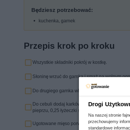
Będziesz potrzebować:
kuchenka, garnek
Przepis krok po kroku
Wszystkie składniki pokrój w kostkę.
Słoninę wrzuć do garnka i smaż na wolnym ogniu
Do drugiego garnka wlej łyżkę wytopionego tłu
Drogi Użytkow
Do cebuli dodaj karkówkę, lekko podsmaż i dodaj 
pieprzu, 0,25 łyżeczki soli, i 1/4 szklanki wod
Na naszej stronie fa
przechowujemy informa
Ugotowane mięso porwij i dodaj do płynnego t
standardowe informac