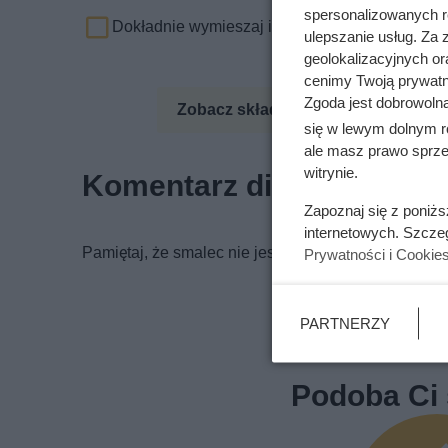
spersonalizowanych re
Dokładnie wymieszaj i odstaw do wystygniecia
ulepszanie usług. Za
geolokalizacyjnych or
cenimy Twoją prywatno
Zgoda jest dobrowoln
Zobacz składniki odżywcze
Zo
się w lewym dolnym r
ale masz prawo sprzec
witrynie.
Komentarz dietetyka
Zapoznaj się z poniż
internetowych. Szcze
Pamiętaj, że smalec nie jest dodatkiem, który powi
Prywatności i Cookie
PARTNERZY
Podoba Ci 