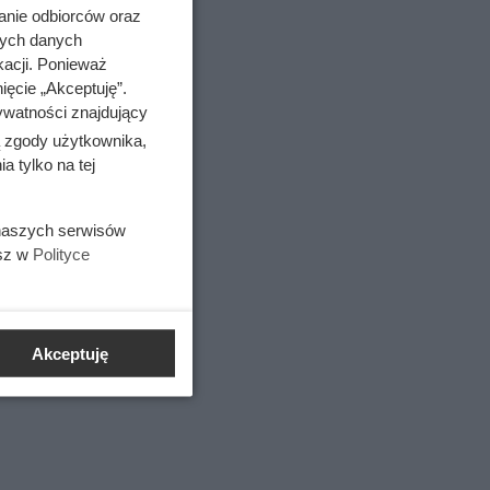
anie odbiorców oraz
nych danych
kacji. Ponieważ
ięcie „Akceptuję”.
ywatności znajdujący
ą zgody użytkownika,
 tylko na tej
 naszych serwisów
esz w
Polityce
 kliniczny
Akceptuję