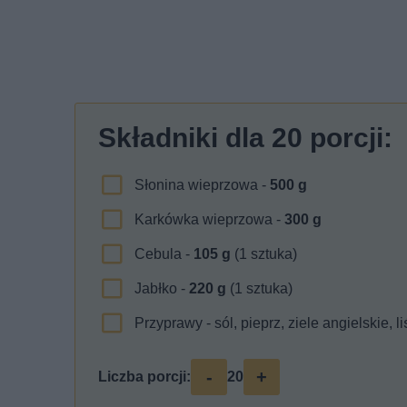
Składniki dla
20
porcji:
Słonina wieprzowa -
500
g
Karkówka wieprzowa -
300
g
Cebula -
105
g
(1 sztuka)
Jabłko -
220
g
(1 sztuka)
Przyprawy - sól, pieprz, ziele angielskie, l
-
+
Liczba porcji:
20