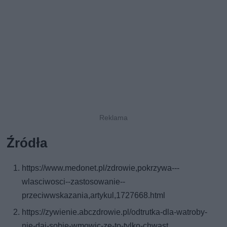
Źródła
https://www.medonet.pl/zdrowie,pokrzywa---
wlasciwosci--zastosowanie--
przeciwwskazania,artykul,1727668.html
https://zywienie.abczdrowie.pl/odtrutka-dla-watroby-
nie-daj-sobie-wmowic-ze-to-tylko-chwast