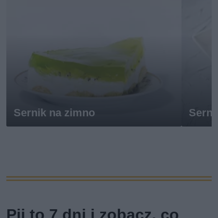
Sernik na zimno
Serni
Pij to 7 dni i zobacz, co