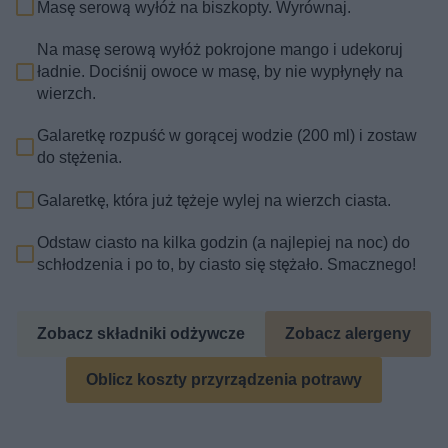
Masę serową wyłóż na biszkopty. Wyrównaj.
Na masę serową wyłóż pokrojone mango i udekoruj
ładnie. Dociśnij owoce w masę, by nie wypłynęły na
wierzch.
Galaretkę rozpuść w gorącej wodzie (200 ml) i zostaw
do stężenia.
Galaretkę, która już tężeje wylej na wierzch ciasta.
Odstaw ciasto na kilka godzin (a najlepiej na noc) do
schłodzenia i po to, by ciasto się stężało. Smacznego!
Zobacz składniki odżywcze
Zobacz alergeny
Oblicz koszty przyrządzenia potrawy