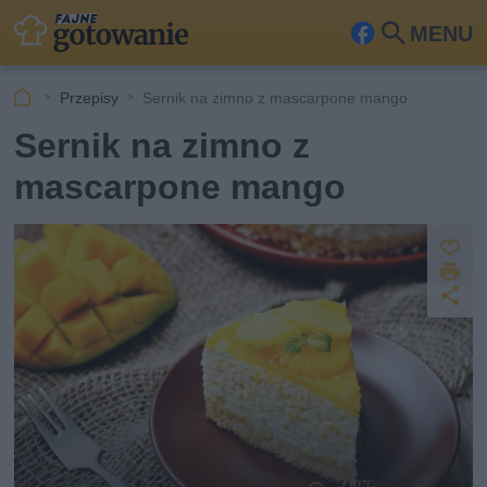
MENU
Fa
Szu
ceb
kaj
Przepisy
Sernik na zimno z mascarpone mango
ook
Sernik na zimno z
mascarpone mango
Z
D
a
U
p
r
u
d
i
s
o
k
st
z
u
ę
j
p
n
ij