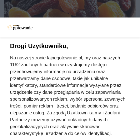
Drogi Użytkowniku,
Na naszej stronie fajnegotowanie.pl, my oraz naszych
Zjadła 5 suszonych śliwek na
1162 zaufanych partnerów uzyskujemy dostęp i
czczo. Zobacz, co zawarty w nich
przechowujemy informacje na urządzeniu oraz
przetwarzamy dane osobowe, takie jak unikalne
sorbitol zrobił z jej jelitami
identyfikatory, standardowe informacje wysyłane przez
urządzenie czy dane przeglądania w celu zapewniania
spersonalizowanych reklam, wybór spersonalizowanych
Małe owoce o wielkiej mocy: błonnik, potas, żelazo i
treści, pomiar reklam i treści, badanie odbiorców oraz
antyoksydanty wspierają trawienie, serce i odporność. Jedz
ulepszanie usług. Za zgodą Użytkownika my i Zaufani
regularnie.
Partnerzy możemy używać dokładnych danych
geolokalizacyjnych oraz aktywnie skanować
charakterystykę urządzenia do celów identyfikacji.