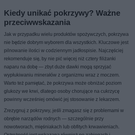
Kiedy unikać pokrzywy? Ważne
przeciwwskazania
Jak w przypadku wielu produktów spożywczych, pokrzywa
nie będzie dobrym wyborem dla wszystkich. Kluczowe jest
pilnowanie ilości w codziennym jadłospisie. Najczęściej
rekomenduje się, by nie pić więcej niż cztery filiżanki
naparu na dobę — zbyt duże dawki mogą sprzyjać
wypłukiwaniu minerałów z organizmu wraz z moczem.
Warto też pamiętać, że pokrzywa może obniżać poziom
glukozy we krwi, dlatego osoby chorujące na cukrzycę
powinny wcześniej omówić jej stosowanie z lekarzem.
Zrezygnuj z pokrzywy, jeśli zmagasz się z problemami w
obrębie narządów rodnych — szczególnie przy
nowotworach, mięśniakach lub obfitych krwawieniach.
Ostrożność jest wskazana również po zabiegach i