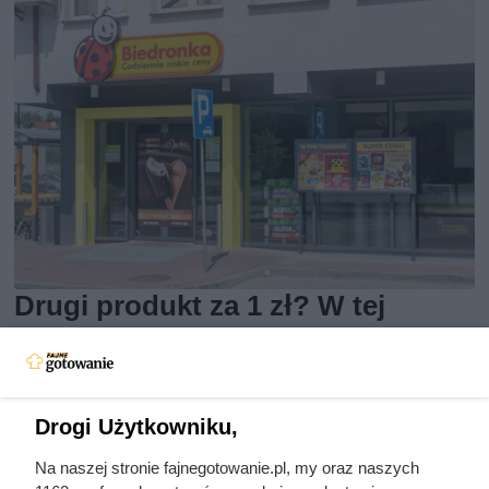
Drugi produkt za 1 zł? W tej
promocji Biedronka szybko
wprowadziła ograniczenie do 4
paczek
Drogi Użytkowniku,
Na naszej stronie fajnegotowanie.pl, my oraz naszych
W Biedronce przez cały tydzień trwa super promocja.