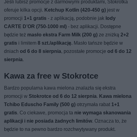
Jeśli lubisz promocje z darmowymi produktami, Stokrotka
oferuje kilka opcji.
Ketchup Kotlin (420-450 g)
jest w
promocji
1+1 gratis
- z aplikacją, podobnie jak
lody
CARTE D’OR (750-1000 ml)
- bez aplikacji. Dostępne
będzie też
masło ekstra Farm Milk (200 g)
ze zniżką
2+2
gratis
i limitem
8 szt./aplikację.
Masło tańsze będzie w
dniach
od 6 do 8 sierpnia
, pozostałe promocje
od 6 do 12
sierpnia
.
Kawa za free w Stokrotce
Bardzo popularna kawa mielona znalazła się ekstra
promocji w
Stokrotce od 6 do 12 sierpnia
.
Kawa mielona
Tchibo Eduscho Family (500 g)
otrzymała rabat
1+1
gratis
. Co ciekawe, promocja ta
nie wymaga skanowania
aplikacji i nie posiada żadnych limitów
. Oznacza to, że
będzie to na pewno bardzo rozchwytywany produkt.