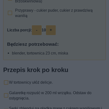
brzoskwiniowa)
Przyprawy - cukier puder, cukier z prawdziwą
wanilią
-
+
Liczba porcji:
10
Będziesz potrzebować:
blender, tortownica 23 cm, miska
Przepis krok po kroku
W tortownicy ułóż delicje.
Galaretkę rozpuść w 200 ml wrzątku. Odstaw do
ostygnięcia.
Serki zblenduj na gładką masę z cukrem waniliowym i