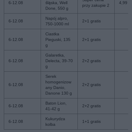
6-12.08
śląska, Well
4,99 z
przy zakupie 2
Done, 550 g
Napój alpro,
6-12.08
2+1 gratis
750-1000 ml
Ciastka
6-12.08
Pieguski, 135
2+1 gratis
g
Galaretka,
6-12.08
Delecta, 39-70
2+2 gratis
g
Serek
homogenizow
6-12.08
2+2 gratis
any Danio,
Danone 130 g
Baton Lion,
6-12.08
2+2 gratis
41-42 g
Kukurydza
6-12.08
1+1 gratis
kolba