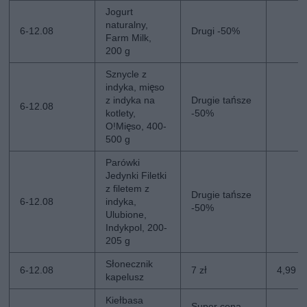
Jogurt
naturalny,
6-12.08
Drugi -50%
Farm Milk,
200 g
Sznycle z
indyka, mięso
z indyka na
Drugie tańsze
6-12.08
kotlety,
-50%
O!Mięso, 400-
500 g
Parówki
Jedynki Filetki
z filetem z
Drugie tańsze
6-12.08
indyka,
-50%
Ulubione,
Indykpol, 200-
205 g
Słonecznik
6-12.08
7 zł
4,99 zł
kapelusz
Kiełbasa
Super cena