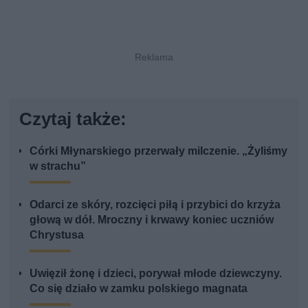
Czytaj także:
Córki Młynarskiego przerwały milczenie. „Żyliśmy
w strachu”
Odarci ze skóry, rozcięci piłą i przybici do krzyża
głową w dół. Mroczny i krwawy koniec uczniów
Chrystusa
Uwięził żonę i dzieci, porywał młode dziewczyny.
Co się działo w zamku polskiego magnata