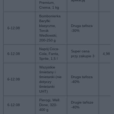
aplikacją
Premium,
Crema, 1 kg
Bombonierka
Baryłki
klasyczne,
Druga tańsza
6-12.08
Torcik
-30%
Wedlowski,
200-250 g
Napój Coca-
Super cena
6-12.08
Cola, Fanta,
4,98 zł
przy zakupie 3
Sprite, 1,5 l
Wszystkie
śmietany i
śmietanki (nie
Druga tańsza
6-12.08
dotyczy
-40%
śmietanki
UHT)
Pierogi, Well
Drugie tańsze
6-12.08
Done, 320-
-40%
400 g