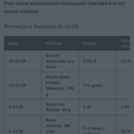
Poza wyżej wymienionymi promocjami Stokrotka kusi też
innymi zniżkami.
Promocje w Stokrotce (6-12.08)
Cena
Data
Produkt
Rabat
promo
Boczek
10-12.08
wieprzowy bez
6,50 zł
13,99 
żeber
Masło ekstra
Polskie,
10-12.08
2+1 gratis
Mlekovita, 200
g
Kabanosy
6-12.08
1 zł
3,99 zł
Berlinki, 85 g
Kawa
ziarnista, MK
5 zł taniej z
6-12.08
Cafe
49,99 z