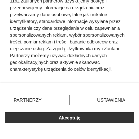
1162 zaufanych partnerów uzyskujemy dostęp i
Druga sztuka kosztuje tylko 1 zł, a oprócz tego
przechowujemy informacje na urządzeniu oraz
zaoszczędzisz nawet do 90%.
przetwarzamy dane osobowe, takie jak unikalne
identyfikatory, standardowe informacje wysyłane przez
urządzenie czy dane przeglądania w celu zapewniania
spersonalizowanych reklam, wybór spersonalizowanych
treści, pomiar reklam i treści, badanie odbiorców oraz
ulepszanie usług. Za zgodą Użytkownika my i Zaufani
Partnerzy możemy używać dokładnych danych
geolokalizacyjnych oraz aktywnie skanować
charakterystykę urządzenia do celów identyfikacji.
Ponieważ cenimy Twoją prywatność, prosimy o zgodę na
korzystanie z tych technologii poprzez kliknięcie
„Akceptuję”. Zgoda jest dobrowolna i zawsze możesz ją
zmienić/wycofać klikając przycisk ustawień prywatności
PARTNERZY
USTAWIENIA
znajdujący się w lewym dolnym rogu strony
. Niektóre
rodzaje przetwarzania danych nie wymagają zgody
Carrefour szaleje z promocjami.
Akceptuję
użytkownika, ale masz prawo sprzeciwić się takiemu
przetwarzaniu. Preferencje będą miały zastosowania tylko
Tak taniej kawy dawno nie było!
na tej witrynie.