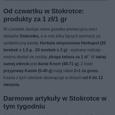
Od czwartku w Stokrotce:
produkty za 1 zł/1 gr
W czwartek startuje nowa gazetka promocyjna sieci
sklepów
Stokrotka,
a w niej kilka fajnych promocji za
symboliczną kwotę.
Herbata ekspresowa Herbapol (20
torebek x 1,5 g - 20 torebek x 2 g)
- wybrane rodzaje -
można dostać ze zniżką „
druga tańsza za 1 zł
”. W
takiej
samej ofercie
jest
danie Knorr (48-71 g)
. Z kolei
przyprawy Kamis (5-40 g)
mają rabat
2+1 za grosz
.
Każda z tych obniżek obowiązuje w dniach
od 6 do 12
sierpnia
.
Darmowe artykuły w Stokrotce w
tym tygodniu