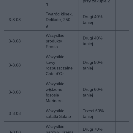
przy zakupie 2
g
Twaróg klinek,
Drugi 40%
3-8.08
Delikate, 250
taniej
g
Wszystkie
Drugi 40%
3-8.08
produkty
taniej
Frosta
Wszystkie
kawy
Drugi 50%
3-8.08
rozpuszczalne
taniej
Cafe d’Or
Wszystkie
wędzone
Drugi 60%
3-8.08
łososie
taniej
Marinero
Wszystkie
Trzeci 60%
3-8.08
sałatki Salato
taniej
Wszystkie
Drugi 70%
3-8.08
parówki Kraina