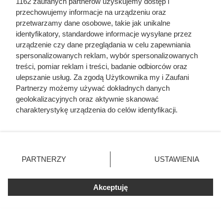
1162 zaufanych partnerów uzyskujemy dostęp i
przechowujemy informacje na urządzeniu oraz
przetwarzamy dane osobowe, takie jak unikalne
identyfikatory, standardowe informacje wysyłane przez
urządzenie czy dane przeglądania w celu zapewniania
spersonalizowanych reklam, wybór spersonalizowanych
treści, pomiar reklam i treści, badanie odbiorców oraz
ulepszanie usług. Za zgodą Użytkownika my i Zaufani
Partnerzy możemy używać dokładnych danych
geolokalizacyjnych oraz aktywnie skanować
charakterystykę urządzenia do celów identyfikacji.
Ponieważ cenimy Twoją prywatność, prosimy o zgodę na
korzystanie z tych technologii poprzez kliknięcie
Zamroziła świeżą fasolkę bez
„Akceptuję”. Zgoda jest dobrowolna i zawsze możesz ją
zmienić/wycofać klikając przycisk ustawień prywatności
blanszowania. Zimą wyciągnęła z
PARTNERZY
USTAWIENIA
znajdujący się w lewym dolnym rogu strony
. Niektóre
zamrażarki bezkształtną, wodnistą
rodzaje przetwarzania danych nie wymagają zgody
Akceptuję
użytkownika, ale masz prawo sprzeciwić się takiemu
papkę
przetwarzaniu. Preferencje będą miały zastosowania tylko
na tej witrynie.
Dowiedz się, jak zamrozić fasolkę szparagową krok po