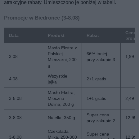
atrakcyjne rabaty. Umieszczono je poniżej w tabeli.
Promocje w Biedronce (3-8.08)
Cena
Data
Produkt
Rabat
promo
Masło Ekstra z
Polskiej
66% taniej
3.08
1,99 zł
Mleczarni, 200
przy zakupie 3
g
Wszystkie
4.08
2+1 gratis
jajka
Masło Ekstra,
3-5.08
Mleczna
1+1 gratis
2,49 zł
Dolina, 200 g
Super cena
3-8.08
Nutella, 350 g
12,99 z
przy zakupie 2
Czekolada
Super cena
3-8.08
Milka, 250-300
12,99 z