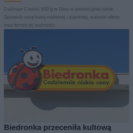
Dallmayr Classic 500 g w Dino w promocyjnej cenie.
Sprawdź cenę kawy mielonej i ziarnistej, warunki oferty
oraz termin jej ważności.
Biedronka przeceniła kultową