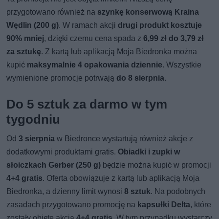
przygotowano również na
szynkę konserwową Kraina
Wędlin (200 g)
. W ramach akcji
drugi produkt kosztuje
90% mniej
, dzięki czemu cena spada z
6,99 zł do 3,79 zł
za sztukę
. Z kartą lub aplikacją Moja Biedronka można
kupić
maksymalnie 4 opakowania dziennie
. Wszystkie
wymienione promocje potrwają
do 8 sierpnia
.
Do 5 sztuk za darmo w tym
tygodniu
Od
3 sierpnia
w Biedronce wystartują również akcje z
dodatkowymi produktami gratis.
Obiadki i zupki w
słoiczkach Gerber (250 g)
będzie można kupić w promocji
4+4 gratis
. Oferta obowiązuje z kartą lub aplikacją Moja
Biedronka, a dzienny limit wynosi
8 sztuk
. Na podobnych
zasadach przygotowano promocję na
kapsułki Delta
, które
zostały objęte akcją
4+4 gratis
. W tym przypadku wystarczy