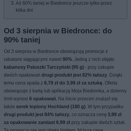
Aż 60% taniej w Biedronce jeszcze tylko przez
kilka dni
Od 3 sierpnia w Biedronce: do
90% taniej
Od 3 sierpnia w Biedronce obowiązują promocje z
rabatami sięgającymi nawet
90%
. Jedną z nich objęto
kabanosy Paluszki Tarczyński (95 g)
- przy zakupie
dwóch opakowań
drugi produkt jest 82% tańszy
. Dzięki
temu cena spada z
6,79 zł do 3,99 zł za sztukę
. Oferta
obowiązuje z kartą lub aplikacją Moja Biedronka, a dzienny
limit wynosi
6 opakowań
. Na liście przecen znalazł się
także
serek topiony Hochland (180 g)
. W tym przypadku
drugi produkt jest 84% tańszy
, co oznacza cenę
3,99 zł
za opakowanie zamiast 6,99 zł
przy zakupie dwóch sztuk.
Ta promocja nie jest objęta limitem. Niższą cenę