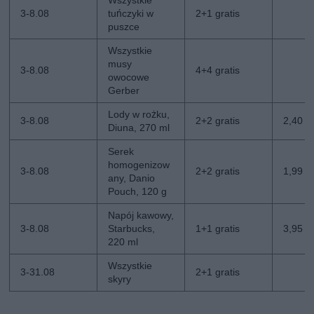
Wszystkie
3-8.08
tuńczyki w
2+1 gratis
puszce
Wszystkie
musy
3-8.08
4+4 gratis
owocowe
Gerber
Lody w rożku,
3-8.08
2+2 gratis
2,40 zł
Diuna, 270 ml
Serek
homogenizow
3-8.08
2+2 gratis
1,99 zł
any, Danio
Pouch, 120 g
Napój kawowy,
3-8.08
Starbucks,
1+1 gratis
3,95 zł
220 ml
Wszystkie
3-31.08
2+1 gratis
skyry