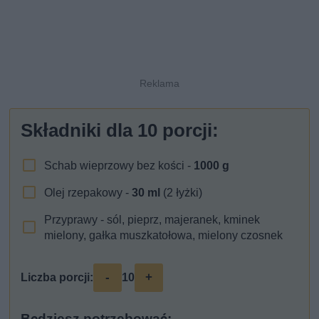
Składniki dla
10
porcji:
Schab wieprzowy bez kości -
1000
g
Olej rzepakowy -
30
ml
(2 łyżki)
Przyprawy - sól, pieprz, majeranek, kminek
mielony, gałka muszkatołowa, mielony czosnek
-
+
Liczba porcji:
10
Będziesz potrzebować: