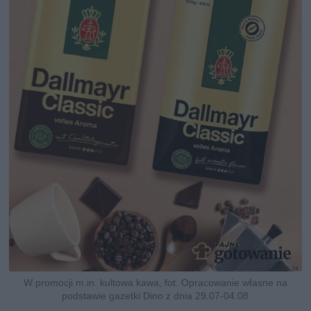
W promocji m.in. kultowa kawa, fot. Opracowanie własne na
podstawie gazetki Dino z dnia 29.07-04.08