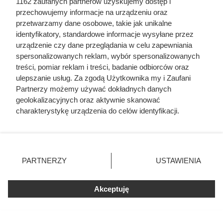
1162 zaufanych partnerów uzyskujemy dostęp i
przechowujemy informacje na urządzeniu oraz
przetwarzamy dane osobowe, takie jak unikalne
identyfikatory, standardowe informacje wysyłane przez
urządzenie czy dane przeglądania w celu zapewniania
spersonalizowanych reklam, wybór spersonalizowanych
treści, pomiar reklam i treści, badanie odbiorców oraz
ulepszanie usług. Za zgodą Użytkownika my i Zaufani
Partnerzy możemy używać dokładnych danych
Sprawdziła cenę regularną i od
geolokalizacyjnych oraz aktywnie skanować
razu wzięła zapas. Różnica na
charakterystykę urządzenia do celów identyfikacji.
Ponieważ cenimy Twoją prywatność, prosimy o zgodę na
kilogramie jest potężna
korzystanie z tych technologii poprzez kliknięcie
„Akceptuję”. Zgoda jest dobrowolna i zawsze możesz ją
Kawa ziarnista MK Café 1 kg w dużej promocji w
zmienić/wycofać klikając przycisk ustawień prywatności
PARTNERZY
USTAWIENIA
znajdujący się w lewym dolnym rogu strony
. Niektóre
Biedronce. Sprawdź aktualną cenę produktu i dowiedz się,
rodzaje przetwarzania danych nie wymagają zgody
do kiedy jest ważna obniżka.
Akceptuję
użytkownika, ale masz prawo sprzeciwić się takiemu
przetwarzaniu. Preferencje będą miały zastosowania tylko
na tej witrynie.