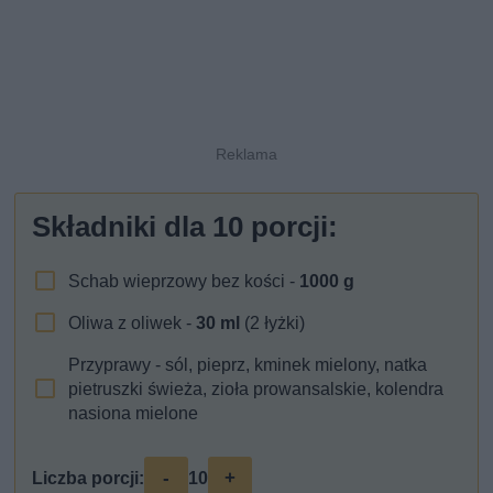
Składniki dla
10
porcji:
Schab wieprzowy bez kości -
1000
g
Oliwa z oliwek -
30
ml
(2 łyżki)
Przyprawy - sól, pieprz, kminek mielony, natka
pietruszki świeża, zioła prowansalskie, kolendra
nasiona mielone
-
+
Liczba porcji:
10