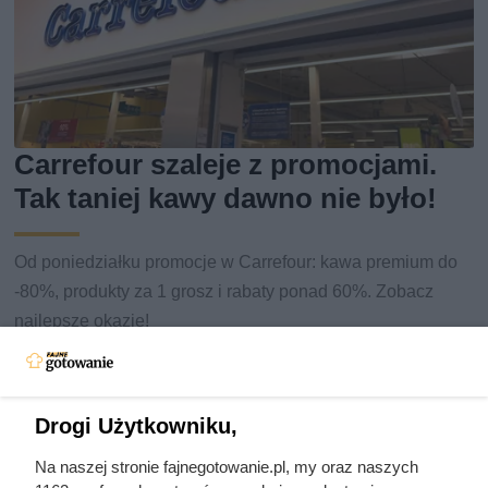
Carrefour szaleje z promocjami.
Tak taniej kawy dawno nie było!
Od poniedziałku promocje w Carrefour: kawa premium do
-80%, produkty za 1 grosz i rabaty ponad 60%. Zobacz
najlepsze okazje!
Drogi Użytkowniku,
Na naszej stronie fajnegotowanie.pl, my oraz naszych