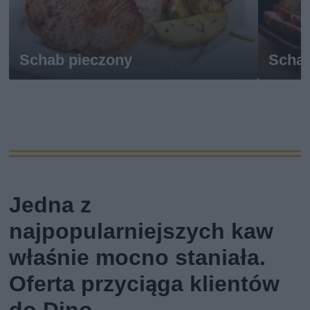
Schab pieczony
Schab
Jedna z
najpopularniejszych kaw
właśnie mocno staniała.
Oferta przyciąga klientów
do Dino