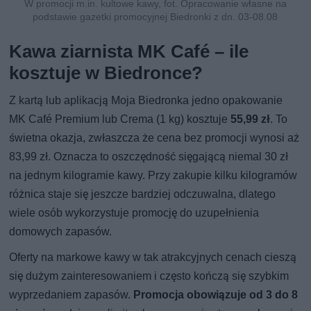
W promocji m.in. kultowe kawy, fot. Opracowanie własne na
podstawie gazetki promocyjnej Biedronki z dn. 03-08.08
Kawa ziarnista MK Café – ile
kosztuje w Biedronce?
Z kartą lub aplikacją Moja Biedronka jedno opakowanie
MK Café Premium lub Crema (1 kg) kosztuje
55,99 zł
. To
świetna okazja, zwłaszcza że cena bez promocji wynosi aż
83,99 zł. Oznacza to oszczędność sięgającą niemal 30 zł
na jednym kilogramie kawy. Przy zakupie kilku kilogramów
różnica staje się jeszcze bardziej odczuwalna, dlatego
wiele osób wykorzystuje promocję do uzupełnienia
domowych zapasów.
Oferty na markowe kawy w tak atrakcyjnych cenach cieszą
się dużym zainteresowaniem i często kończą się szybkim
wyprzedaniem zapasów.
Promocja obowiązuje od 3 do 8