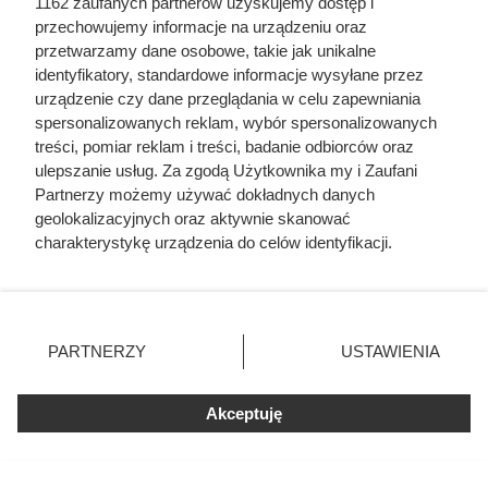
1162 zaufanych partnerów uzyskujemy dostęp i
przechowujemy informacje na urządzeniu oraz
przetwarzamy dane osobowe, takie jak unikalne
identyfikatory, standardowe informacje wysyłane przez
urządzenie czy dane przeglądania w celu zapewniania
spersonalizowanych reklam, wybór spersonalizowanych
treści, pomiar reklam i treści, badanie odbiorców oraz
ulepszanie usług. Za zgodą Użytkownika my i Zaufani
Partnerzy możemy używać dokładnych danych
geolokalizacyjnych oraz aktywnie skanować
Luksusowa kawa w cenie, jakiej
charakterystykę urządzenia do celów identyfikacji.
Ponieważ cenimy Twoją prywatność, prosimy o zgodę na
nie było od bardzo dawna. Klienci
korzystanie z tych technologii poprzez kliknięcie
Biedronki zachwyceni
„Akceptuję”. Zgoda jest dobrowolna i zawsze możesz ją
zmienić/wycofać klikając przycisk ustawień prywatności
PARTNERZY
USTAWIENIA
znajdujący się w lewym dolnym rogu strony
. Niektóre
Kawa ziarnista Tchibo Exclusive w dużej promocji w
rodzaje przetwarzania danych nie wymagają zgody
Biedronce. Sprawdź, jakie warunki spełnić, aby kupić ten
Akceptuję
użytkownika, ale masz prawo sprzeciwić się takiemu
produkt w obniżonej cenie.
przetwarzaniu. Preferencje będą miały zastosowania tylko
na tej witrynie.