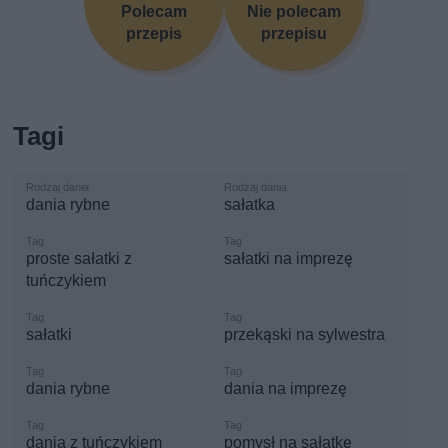
Polecam
Nie polecam
przepis
przepisu
Tagi
dania rybne
sałatka
proste sałatki z
sałatki na imprezę
tuńczykiem
sałatki
przekąski na sylwestra
dania rybne
dania na imprezę
dania z tuńczykiem
pomysł na sałatkę