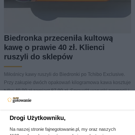
Biedronka przeceniła kultową
kawę o prawie 40 zł. Klienci
ruszyli do sklepów
Miłośnicy kawy ruszyli do Biedronki po Tchibo Exclusive.
Przy zakupie dwóch opakowań kilogramowa kawa kosztuje
tylko 49,99 zł zamiast 87,99 zł. Sprawdź warunki promocji i
inne okazje z gazetki.
Drogi Użytkowniku,
Na naszej stronie fajnegotowanie.pl, my oraz naszych