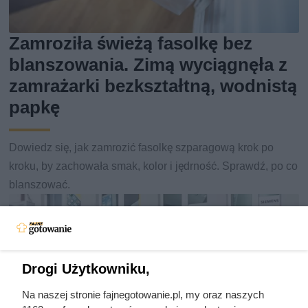
Zamroziła świeżą fasolkę bez
blanszowania. Zimą wyciągnęła z
zamrażarki bezkształtną, wodnistą
papkę
Dowiedz się, jak zamrozić fasolkę szparagową krok po
kroku, by zachowała smak, kolor i jędrność. Sprawdź, po co
blanszować.
Drogi Użytkowniku,
Na naszej stronie fajnegotowanie.pl, my oraz naszych