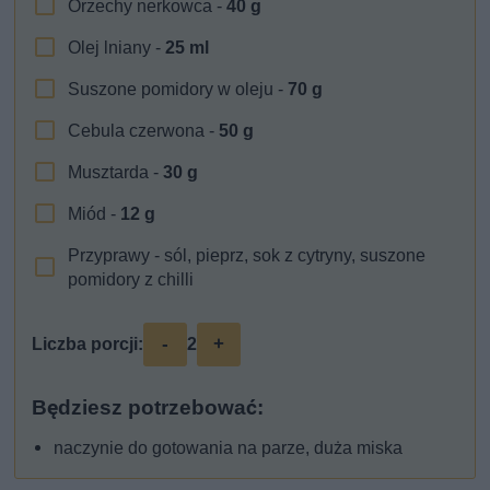
Orzechy nerkowca -
40
g
Olej lniany -
25
ml
Suszone pomidory w oleju -
70
g
Cebula czerwona -
50
g
Musztarda -
30
g
Miód -
12
g
Przyprawy - sól, pieprz, sok z cytryny, suszone
pomidory z chilli
-
+
Liczba porcji:
2
Będziesz potrzebować:
naczynie do gotowania na parze, duża miska