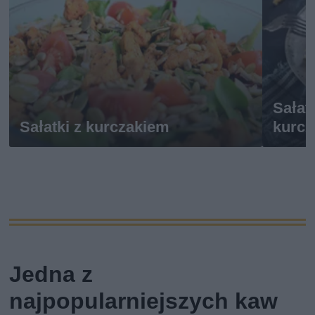
Sałat
Sałatki z kurczakiem
kurcz
Jedna z
najpopularniejszych kaw