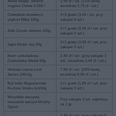
Woda niegaz. witamin.
2,99 zł / szt. (21% taniej,
magnez Oshee 0,555 l
wcześniej 3,79 zł / szt.)
Czekolada strawberry
3+3 gratis (3,49 / szt. przy
yoghurt Milka 100g
zakupie 6 szt.)
2+1 gratis (2,66 zł / szt. przy
Żelki Zozole rainbow 150g
zakupie 3 szt.)
2+1 gratis (3,99 zł / szt. przy
Jajko Kinder Joy 20g
zakupie 3 szt.)
Krem czekoladowy
2,49 zł / szt. (przy zakupie 3
Czekotubka Wedel 50g
szt.; wcześniej 3,49 zł / szt.)
Herbata czarna Lord
7,99 zł / szt. (20% taniej,
James 100x2g
wcześniej 9,99 zł / szt.)
Ryż biały długoziarnisty
2+1 gratis (1,99 zł / szt. przy
Kuchnia Smaku 4x150g
zakupie 3 szt.)
Wszystkie warzywa,
Przy zakupie 3 szt. najtańszy
mieszanki warzyw Mroźny
za 1 gr
Ogród
2,49 zł / szt. (przy zakupie 5