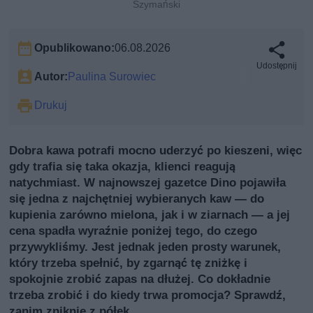
Szymański
Opublikowano:
06.08.2026
Udostępnij
Autor:
Paulina Surowiec
Drukuj
Dobra kawa potrafi mocno uderzyć po kieszeni, więc
gdy trafia się taka okazja, klienci reagują
natychmiast. W najnowszej gazetce Dino pojawiła
się jedna z najchętniej wybieranych kaw — do
kupienia zarówno mielona, jak i w ziarnach — a jej
cena spadła wyraźnie poniżej tego, do czego
przywykliśmy. Jest jednak jeden prosty warunek,
który trzeba spełnić, by zgarnąć tę zniżkę i
spokojnie zrobić zapas na dłużej. Co dokładnie
trzeba zrobić i do kiedy trwa promocja? Sprawdź,
zanim zniknie z półek.