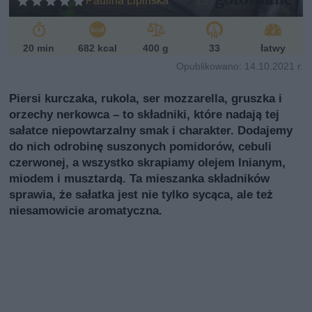
Paulina Lipińska
20 min
682 kcal
400 g
33
łatwy
Opublikowano: 14.10.2021 r.
Piersi kurczaka, rukola, ser mozzarella, gruszka i
orzechy nerkowca – to składniki, które nadają tej
sałatce niepowtarzalny smak i charakter. Dodajemy
do nich odrobinę suszonych pomidorów, cebuli
czerwonej, a wszystko skrapiamy olejem lnianym,
miodem i musztardą. Ta mieszanka składników
sprawia, że sałatka jest nie tylko sycąca, ale też
niesamowicie aromatyczna.