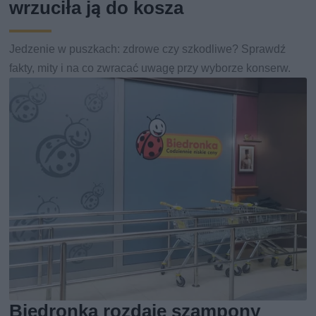
wrzuciła ją do kosza
Jedzenie w puszkach: zdrowe czy szkodliwe? Sprawdź
fakty, mity i na co zwracać uwagę przy wyborze konserw.
Biedronka rozdaje szampony