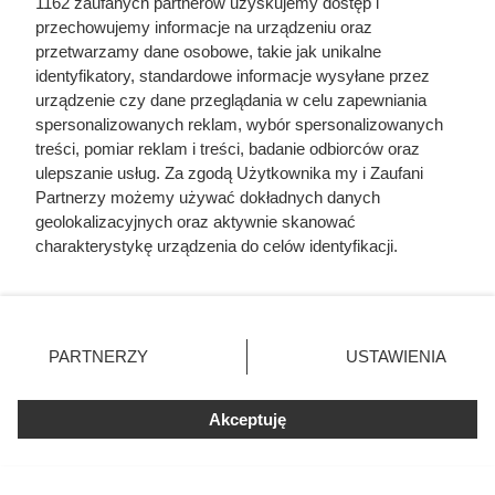
1162 zaufanych partnerów uzyskujemy dostęp i
przechowujemy informacje na urządzeniu oraz
przetwarzamy dane osobowe, takie jak unikalne
identyfikatory, standardowe informacje wysyłane przez
urządzenie czy dane przeglądania w celu zapewniania
spersonalizowanych reklam, wybór spersonalizowanych
treści, pomiar reklam i treści, badanie odbiorców oraz
ulepszanie usług. Za zgodą Użytkownika my i Zaufani
Drugi produkt za 1 zł? W tej
Partnerzy możemy używać dokładnych danych
promocji Biedronka szybko
geolokalizacyjnych oraz aktywnie skanować
wprowadziła ograniczenie do 4
charakterystykę urządzenia do celów identyfikacji.
Ponieważ cenimy Twoją prywatność, prosimy o zgodę na
paczek
korzystanie z tych technologii poprzez kliknięcie
„Akceptuję”. Zgoda jest dobrowolna i zawsze możesz ją
zmienić/wycofać klikając przycisk ustawień prywatności
W Biedronce przez cały tydzień trwa super promocja.
PARTNERZY
USTAWIENIA
znajdujący się w lewym dolnym rogu strony
. Niektóre
Druga sztuka kosztuje tylko 1 zł, a oprócz tego
rodzaje przetwarzania danych nie wymagają zgody
zaoszczędzisz nawet do 90%.
Akceptuję
użytkownika, ale masz prawo sprzeciwić się takiemu
przetwarzaniu. Preferencje będą miały zastosowania tylko
na tej witrynie.