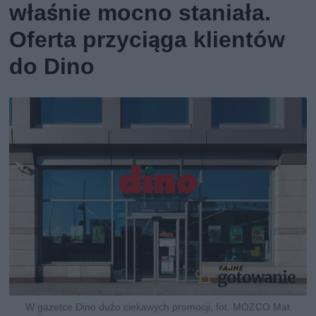
właśnie mocno staniała.
Oferta przyciąga klientów
do Dino
W gazetce Dino dużo ciekawych promocji, fot. MOZCO Mat