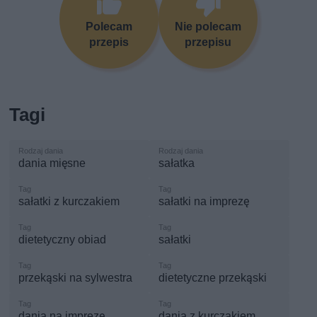
Polecam
Nie polecam
przepis
przepisu
Tagi
dania mięsne
sałatka
sałatki z kurczakiem
sałatki na imprezę
dietetyczny obiad
sałatki
przekąski na sylwestra
dietetyczne przekąski
dania na imprezę
dania z kurczakiem