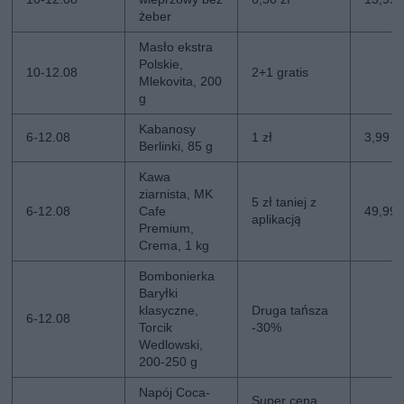
żeber
Masło ekstra
Polskie,
10-12.08
2+1 gratis
Mlekovita, 200
g
Kabanosy
6-12.08
1 zł
3,99 zł
Berlinki, 85 g
Kawa
ziarnista, MK
5 zł taniej z
6-12.08
Cafe
49,99 z
aplikacją
Premium,
Crema, 1 kg
Bombonierka
Baryłki
klasyczne,
Druga tańsza
6-12.08
Torcik
-30%
Wedlowski,
200-250 g
Napój Coca-
Super cena