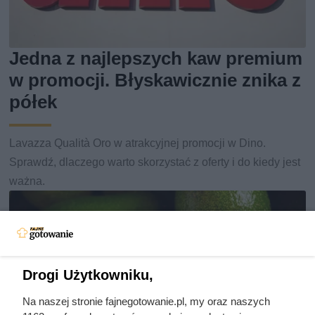
Jedna z najlepszych kaw premium
w promocji. Błyskawicznie znika z
półek
Lavazza Qualità Oro w atrakcyjnej promocji w Dino.
Sprawdź, dlaczego warto skorzystać z oferty i do kiedy jest
ważna.
Drogi Użytkowniku,
Na naszej stronie fajnegotowanie.pl, my oraz naszych