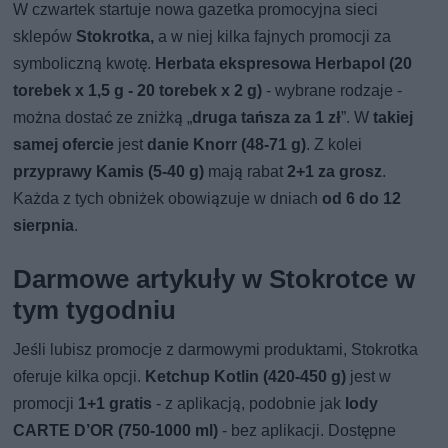
W czwartek startuje nowa gazetka promocyjna sieci
sklepów
Stokrotka,
a w niej kilka fajnych promocji za
symboliczną kwotę.
Herbata ekspresowa Herbapol (20
torebek x 1,5 g - 20 torebek x 2 g)
- wybrane rodzaje -
można dostać ze zniżką „
druga tańsza za 1 zł
”. W
takiej
samej ofercie
jest
danie Knorr (48-71 g)
. Z kolei
przyprawy Kamis (5-40 g)
mają rabat
2+1 za grosz
.
Każda z tych obniżek obowiązuje w dniach
od 6 do 12
sierpnia
.
Darmowe artykuły w Stokrotce w
tym tygodniu
Jeśli lubisz promocje z darmowymi produktami, Stokrotka
oferuje kilka opcji.
Ketchup Kotlin (420-450 g)
jest w
promocji
1+1 gratis
- z aplikacją, podobnie jak
lody
CARTE D’OR (750-1000 ml)
- bez aplikacji. Dostępne