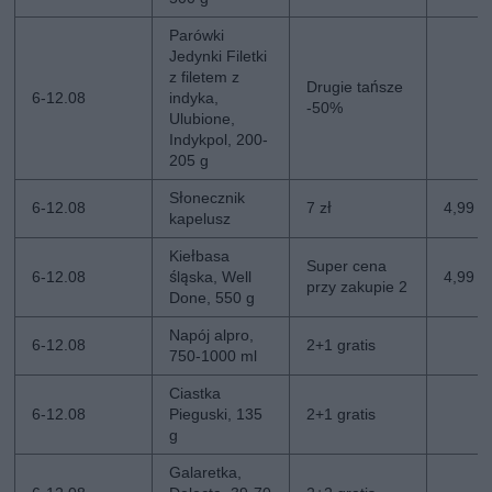
Parówki
Jedynki Filetki
z filetem z
Drugie tańsze
6-12.08
indyka,
-50%
Ulubione,
Indykpol, 200-
205 g
Słonecznik
6-12.08
7 zł
4,99 zł
kapelusz
Kiełbasa
Super cena
6-12.08
śląska, Well
4,99 z
przy zakupie 2
Done, 550 g
Napój alpro,
6-12.08
2+1 gratis
750-1000 ml
Ciastka
6-12.08
Pieguski, 135
2+1 gratis
g
Galaretka,