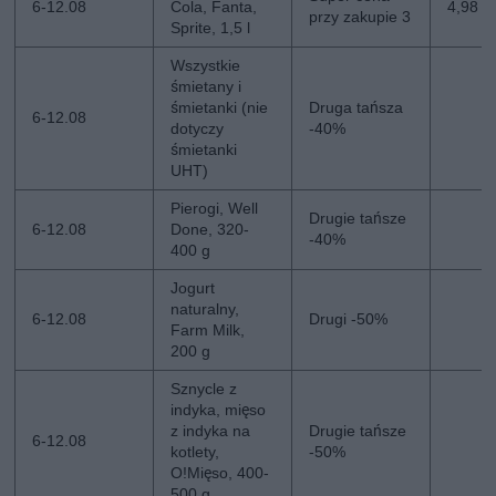
6-12.08
Cola, Fanta,
4,98 zł
przy zakupie 3
Sprite, 1,5 l
Wszystkie
śmietany i
śmietanki (nie
Druga tańsza
6-12.08
dotyczy
-40%
śmietanki
UHT)
Pierogi, Well
Drugie tańsze
6-12.08
Done, 320-
-40%
400 g
Jogurt
naturalny,
6-12.08
Drugi -50%
Farm Milk,
200 g
Sznycle z
indyka, mięso
z indyka na
Drugie tańsze
6-12.08
kotlety,
-50%
O!Mięso, 400-
500 g