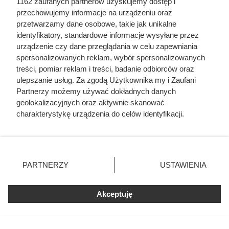
1162 zaufanych partnerów uzyskujemy dostęp i
przechowujemy informacje na urządzeniu oraz
przetwarzamy dane osobowe, takie jak unikalne
identyfikatory, standardowe informacje wysyłane przez
urządzenie czy dane przeglądania w celu zapewniania
spersonalizowanych reklam, wybór spersonalizowanych
treści, pomiar reklam i treści, badanie odbiorców oraz
Uwaga na toksyczną persinę! Ten
ulepszanie usług. Za zgodą Użytkownika my i Zaufani
Partnerzy możemy używać dokładnych danych
popularny owoc może być
geolokalizacyjnych oraz aktywnie skanować
śmiertelnie groźny dla Twojego
charakterystykę urządzenia do celów identyfikacji.
pupila
Ponieważ cenimy Twoją prywatność, prosimy o zgodę na
korzystanie z tych technologii poprzez kliknięcie
„Akceptuję”. Zgoda jest dobrowolna i zawsze możesz ją
Awokado: zdrowy tłuszcz czy kaloryczna pułapka?
zmienić/wycofać klikając przycisk ustawień prywatności
PARTNERZY
USTAWIENIA
Sprawdź, czy warto jeść je na diecie, jakie ma wartości i jak
znajdujący się w lewym dolnym rogu strony
. Niektóre
rodzaje przetwarzania danych nie wymagają zgody
je włączyć do menu.
Akceptuję
użytkownika, ale masz prawo sprzeciwić się takiemu
przetwarzaniu. Preferencje będą miały zastosowania tylko
na tej witrynie.