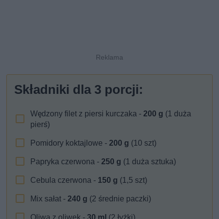
Składniki dla
3
porcji:
Wędzony filet z piersi kurczaka -
200
g
(1 duża
pierś)
Pomidory koktajlowe -
200
g
(10 szt)
Papryka czerwona -
250
g
(1 duża sztuka)
Cebula czerwona -
150
g
(1,5 szt)
Mix sałat -
240
g
(2 średnie paczki)
Oliwa z oliwek -
30
ml
(2 łyżki)