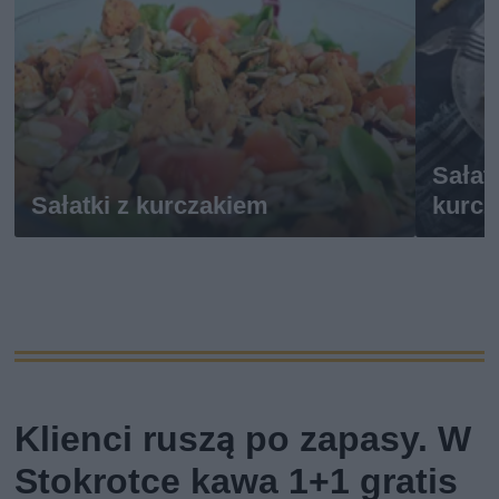
Sałat
Sałatki z kurczakiem
kurcz
Klienci ruszą po zapasy. W
Stokrotce kawa 1+1 gratis