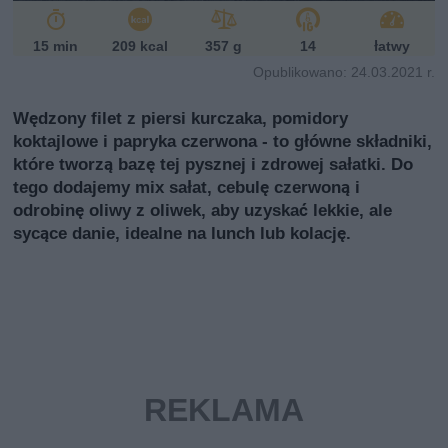
15 min
209 kcal
357 g
14
łatwy
Opublikowano: 24.03.2021 r.
Wędzony filet z piersi kurczaka, pomidory
koktajlowe i papryka czerwona - to główne składniki,
które tworzą bazę tej pysznej i zdrowej sałatki. Do
tego dodajemy mix sałat, cebulę czerwoną i
odrobinę oliwy z oliwek, aby uzyskać lekkie, ale
sycące danie, idealne na lunch lub kolację.