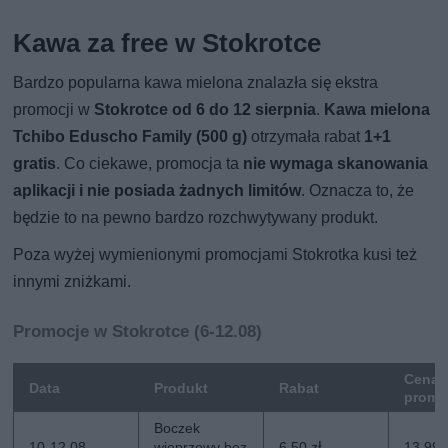
Kawa za free w Stokrotce
Bardzo popularna kawa mielona znalazła się ekstra
promocji w
Stokrotce od 6 do 12 sierpnia
.
Kawa mielona
Tchibo Eduscho Family (500 g)
otrzymała rabat
1+1
gratis
. Co ciekawe, promocja ta
nie wymaga skanowania
aplikacji i nie posiada żadnych limitów
. Oznacza to, że
będzie to na pewno bardzo rozchwytywany produkt.
Poza wyżej wymienionymi promocjami Stokrotka kusi też
innymi zniżkami.
Promocje w Stokrotce (6-12.08)
Cena
Data
Produkt
Rabat
promo
Boczek
10-12.08
wieprzowy bez
6,50 zł
13,99 