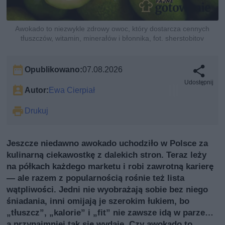
Awokado to niezwykle zdrowy owoc, który dostarcza cennych
tłuszczów, witamin, minerałów i błonnika, fot. sherstobitov
Opublikowano:
07.08.2026
Udostępnij
Autor:
Ewa Cierpiał
Drukuj
Jeszcze niedawno awokado uchodziło w Polsce za
kulinarną ciekawostkę z dalekich stron. Teraz leży
na półkach każdego marketu i robi zawrotną karierę
— ale razem z popularnością rośnie też lista
wątpliwości. Jedni nie wyobrażają sobie bez niego
śniadania, inni omijają je szerokim łukiem, bo
„tłuszcz”, „kalorie” i „fit” nie zawsze idą w parze…
a przynajmniej tak się wydaje. Czy awokado to