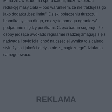
Mimo że awokado ma sporo kalorii, może wspierać
redukcję masy ciała – pod warunkiem, że nie traktujesz go
jako dodatku „bez limitu”. Dzięki połączeniu tłuszczu i
błonnika syci na długo, co często pomaga ograniczyć
podjadanie między posiłkami. Część badań sugeruje, że
osoby jedzące awokado regularnie rzadziej zmagają się z
nadwagą i otyłością, choć najczęściej wynika to z całego
stylu życia i jakości diety, a nie z „magicznego” działania
samego owocu.