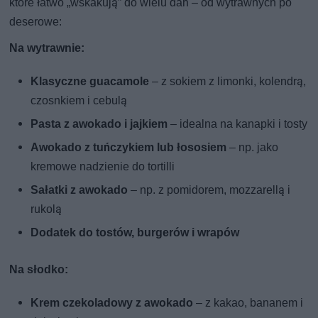
które łatwo „wskakują” do wielu dań – od wytrawnych po
deserowe:
Na wytrawnie:
Klasyczne guacamole
– z sokiem z limonki, kolendrą,
czosnkiem i cebulą
Pasta z awokado i jajkiem
– idealna na kanapki i tosty
Awokado z tuńczykiem lub łososiem
– np. jako
kremowe nadzienie do tortilli
Sałatki z awokado
– np. z pomidorem, mozzarellą i
rukolą
Dodatek do tostów, burgerów i wrapów
Na słodko:
Krem czekoladowy z awokado
– z kakao, bananem i