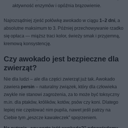
aktywność enzymów i opóźnia brązowienie.
Najrozsądniej zjeść połówkę awokado w ciągu
1–2 dni
, a
absolutne maksimum to 3. Później przechowywanie rzadko
się opłaca — miąższ traci kolor, świeży smak i przyjemną,
kremową konsystencję.
Czy awokado jest bezpieczne dla
zwierząt?
Nie dla ludzi – ale dla części zwierząt już tak. Awokado
zawiera
persin
– naturalny związek, który dla człowieka
zwykle nie stanowi zagrożenia, za to może być toksyczny
m.in. dla ptaków, królików, kotów, psów czy koni. Dlatego
lepiej nie częstować nim pupila, nawet jeśli patrzy na
Ciebie tym „jeszcze kawałeczek” spojrzeniem.