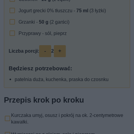
Jogurt grecki 0% tłuszczu -
75
ml
(3 łyżki)
Grzanki -
50
g
(2 garści)
Przyprawy - sól, pieprz
-
+
Liczba porcji:
2
Będziesz potrzebować:
patelnia duża, kuchenka, praska do czosnku
Przepis krok po kroku
Kurczaka umyj, osusz i pokrój na ok. 2-centymetrowe
kawałki.