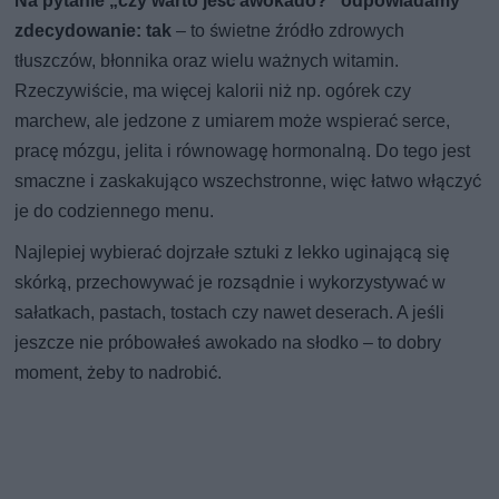
Na pytanie „czy warto jeść awokado?” odpowiadamy
zdecydowanie: tak
– to świetne źródło zdrowych
tłuszczów, błonnika oraz wielu ważnych witamin.
Rzeczywiście, ma więcej kalorii niż np. ogórek czy
marchew, ale jedzone z umiarem może wspierać serce,
pracę mózgu, jelita i równowagę hormonalną. Do tego jest
smaczne i zaskakująco wszechstronne, więc łatwo włączyć
je do codziennego menu.
Najlepiej wybierać dojrzałe sztuki z lekko uginającą się
skórką, przechowywać je rozsądnie i wykorzystywać w
sałatkach, pastach, tostach czy nawet deserach. A jeśli
jeszcze nie próbowałeś awokado na słodko – to dobry
moment, żeby to nadrobić.