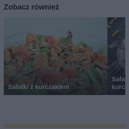
Zobacz również
Sałat
Sałatki z kurczakiem
kurcz