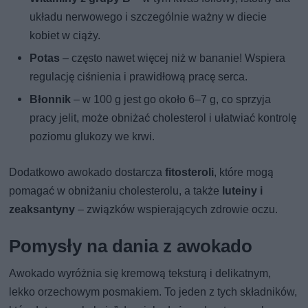
układu nerwowego i szczególnie ważny w diecie
kobiet w ciąży.
Potas
– często nawet więcej niż w bananie! Wspiera
regulację ciśnienia i prawidłową pracę serca.
Błonnik
– w 100 g jest go około 6–7 g, co sprzyja
pracy jelit, może obniżać cholesterol i ułatwiać kontrolę
poziomu glukozy we krwi.
Dodatkowo awokado dostarcza
fitosteroli
, które mogą
pomagać w obniżaniu cholesterolu, a także
luteiny i
zeaksantyny
– związków wspierających zdrowie oczu.
Pomysły na dania z awokado
Awokado wyróżnia się kremową teksturą i delikatnym,
lekko orzechowym posmakiem. To jeden z tych składników,