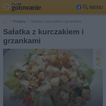
MENU
Fa
Szu
ceb
kaj
Przepisy
Sałatka z kurczakiem i grzankami
ook
Sałatka z kurczakiem i
grzankami
Z
D
a
U
p
r
u
d
i
s
o
k
st
z
u
ę
j
p
n
ij