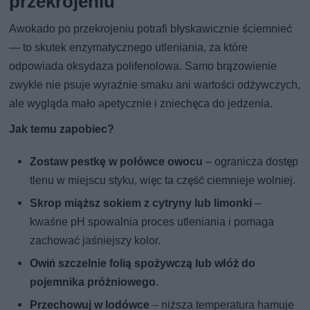
przekrojeniu
Awokado po przekrojeniu potrafi błyskawicznie ściemnieć
— to skutek enzymatycznego utleniania, za które
odpowiada oksydaza polifenolowa. Samo brązowienie
zwykle nie psuje wyraźnie smaku ani wartości odżywczych,
ale wygląda mało apetycznie i zniechęca do jedzenia.
Jak temu zapobiec?
Zostaw pestkę w połówce owocu
– ogranicza dostęp
tlenu w miejscu styku, więc ta część ciemnieje wolniej.
Skrop miąższ sokiem z cytryny lub limonki
–
kwaśne pH spowalnia proces utleniania i pomaga
zachować jaśniejszy kolor.
Owiń szczelnie folią spożywczą lub włóż do
pojemnika próżniowego
.
Przechowuj w lodówce
– niższa temperatura hamuje