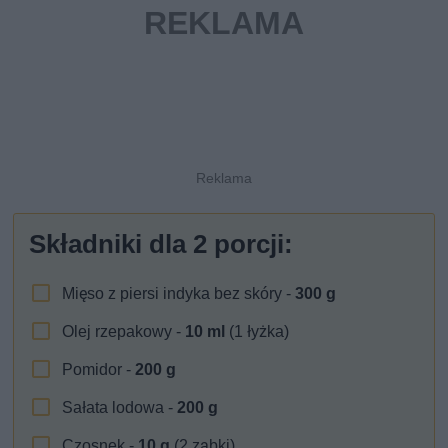
Składniki dla
2
porcji:
Mięso z piersi indyka bez skóry -
300
g
Olej rzepakowy -
10
ml
(1 łyżka)
Pomidor -
200
g
Sałata lodowa -
200
g
Czosnek -
10
g
(2 ząbki)