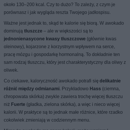
około 130–200 kcal. Czy to dużo? To zależy, z czym je
porównasz i jak wygląda reszta Twojego jadłospisu.
Ważne jest jednak to, skąd te kalorie się biorą. W awokado
dominują
tłuszcze
– ale w większości są to
jednonienasycone kwasy tłuszczowe
(głównie kwas
oleinowy), kojarzone z korzystnym wpływem na serce,
pracę mózgu i gospodarkę hormonalną. To dokładnie ten
sam rodzaj tłuszczu, który jest charakterystyczny dla oliwy z
oliwek.
Co ciekawe, kaloryczność awokado potrafi się
delikatnie
różnić między odmianami
. Przykładowo
Hass
(ciemna,
chropowata skórka) zwykle zawiera trochę więcej tłuszczu
niż
Fuerte
(gładka, zielona skórka), a więc i nieco więcej
kalorii. W praktyce są to jednak małe różnice, które rzadko
cokolwiek zmieniają w codziennym menu.