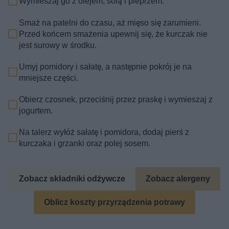
Wymieszaj go z olejem, solą i pieprzem.
Smaż na patelni do czasu, aż mięso się zarumieni.
Przed końcem smażenia upewnij się, że kurczak nie
jest surowy w środku.
Umyj pomidory i sałatę, a następnie pokrój je na
mniejsze części.
Obierz czosnek, przeciśnij przez praskę i wymieszaj z
jogurtem.
Na talerz wyłóż sałatę i pomidora, dodaj pierś z
kurczaka i grzanki oraz polej sosem.
Zobacz składniki odżywcze
Zobacz alergeny
Oblicz koszty przyrządzenia potrawy