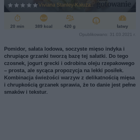
Viviana Stanley-Kałuża
20 min
389 kcal
420 g
łatwy
Opublikowano: 31.03.2021 r.
Pomidor, sałata lodowa, soczyste mięso indyka i
chrupiące grzanki tworzą bazę tej sałatki. Do tego
czosnek, jogurt grecki i odrobina oleju rzepakowego
– prosta, ale sycąca propozycja na lekki posiłek.
Kombinacja świeżości warzyw z delikatnością mięsa
i chrupkością grzanek sprawia, że to danie jest pełne
smaków i tekstur.