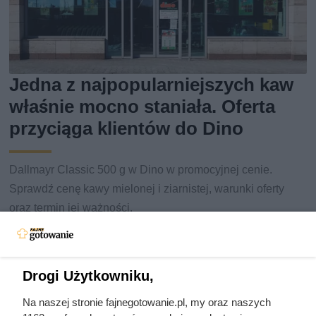
Jedna z najpopularniejszych kaw
właśnie mocno staniała. Oferta
przyciąga klientów do Dino
Dallmayr Classic 500 g w Dino w promocyjnej cenie.
Sprawdź cenę kawy mielonej i ziarnistej, warunki oferty
oraz termin jej ważności.
Drogi Użytkowniku,
Na naszej stronie fajnegotowanie.pl, my oraz naszych