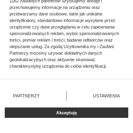
1162 zaufanych partnerów uzyskujemy dostęp i
przechowujemy informacje na urządzeniu oraz
przetwarzamy dane osobowe, takie jak unikalne
identyfikatory, standardowe informacje wysyłane przez
urządzenie czy dane przeglądania w celu zapewniania
spersonalizowanych reklam, wybór spersonalizowanych
treści, pomiar reklam i treści, badanie odbiorców oraz
ulepszanie usług. Za zgodą Użytkownika my i Zaufani
Partnerzy możemy używać dokładnych danych
Biedronka przeceniła kultową
geolokalizacyjnych oraz aktywnie skanować
kawę o prawie 40 zł. Klienci
charakterystykę urządzenia do celów identyfikacji.
Ponieważ cenimy Twoją prywatność, prosimy o zgodę na
ruszyli do sklepów
korzystanie z tych technologii poprzez kliknięcie
„Akceptuję”. Zgoda jest dobrowolna i zawsze możesz ją
Miłośnicy kawy ruszyli do Biedronki po Tchibo Exclusive.
zmienić/wycofać klikając przycisk ustawień prywatności
PARTNERZY
USTAWIENIA
znajdujący się w lewym dolnym rogu strony
. Niektóre
Przy zakupie dwóch opakowań kilogramowa kawa kosztuje
rodzaje przetwarzania danych nie wymagają zgody
tylko 49,99 zł zamiast 87,99 zł. Sprawdź warunki promocji i
Akceptuję
użytkownika, ale masz prawo sprzeciwić się takiemu
inne okazje z gazetki.
przetwarzaniu. Preferencje będą miały zastosowania tylko
na tej witrynie.