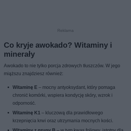
Co kryje awokado? Witaminy i
minerały
Awokado to nie tylko porcja zdrowych tłuszczów. W jego
miąższu znajdziesz również:
Witaminę E
– mocny antyoksydant, który pomaga
chronić komórki, wspiera kondycję skóry, wzrok i
odporność.
Witaminę K1
– kluczową dla prawidłowego
krzepnięcia krwi oraz utrzymania mocnych kości.
Witaminy z grupy B
– w tym kwas foliowy, istotny dla