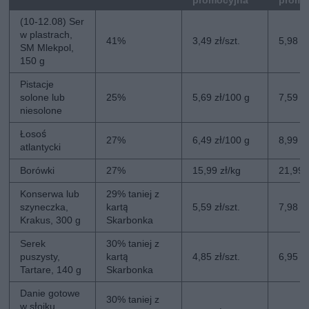
promocyjna
promo
(10-12.08) Ser
w plastrach,
41%
3,49 zł/szt.
5,98 zł
SM Mlekpol,
150 g
Pistacje
solone lub
25%
5,69 zł/100 g
7,59 z
niesolone
Łosoś
27%
6,49 zł/100 g
8,99 z
atlantycki
Borówki
27%
15,99 zł/kg
21,99 
Konserwa lub
29% taniej z
szyneczka,
kartą
5,59 zł/szt.
7,98 zł
Krakus, 300 g
Skarbonka
Serek
30% taniej z
puszysty,
kartą
4,85 zł/szt.
6,95 zł
Tartare, 140 g
Skarbonka
Danie gotowe
30% taniej z
w słoiku,