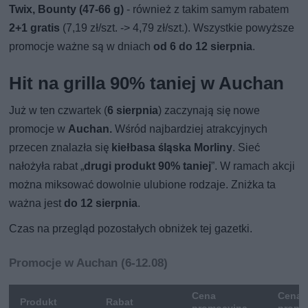
Twix, Bounty (47-66 g)
- również z takim samym rabatem
2+1 gratis
(7,19 zł/szt. -> 4,79 zł/szt.). Wszystkie powyższe
promocje ważne są w dniach
od 6 do 12 sierpnia
.
Hit na grilla 90% taniej w Auchan
Już w ten czwartek (
6 sierpnia
) zaczynają się nowe
promocje w
Auchan.
Wśród najbardziej atrakcyjnych
przecen znalazła się
kiełbasa śląska Morliny
. Sieć
nałożyła rabat „
drugi produkt 90% taniej
”. W ramach akcji
można miksować dowolnie ulubione rodzaje. Zniżka ta
ważna jest
do 12 sierpnia
.
Czas na przegląd pozostałych obniżek tej gazetki.
Promocje w Auchan (6-12.08)
Cena
Cena 
Produkt
Rabat