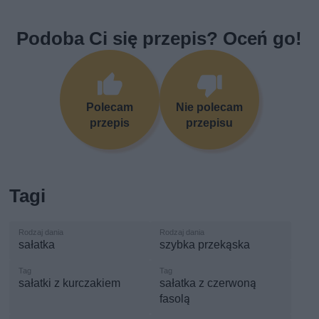
Podoba Ci się przepis? Oceń go!
Polecam
Nie polecam
przepis
przepisu
Tagi
sałatka
szybka przekąska
sałatki z kurczakiem
sałatka z czerwoną
fasolą