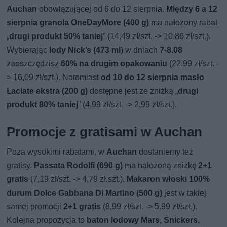
Auchan
obowiązującej od 6 do 12 sierpnia.
Między 6 a 12
sierpnia granola OneDayMore (400 g)
ma nałożony rabat
„
drugi produkt 50% taniej
” (14,49 zł/szt. -> 10,86 zł/szt.).
Wybierając
lody Nick’s (473 ml
) w dniach
7-8.08
zaoszczędzisz
60% na drugim opakowaniu
(22,99 zł/szt. -
> 16,09 zł/szt.). Natomiast
od 10 do 12 sierpnia masło
Łaciate ekstra (200 g)
dostępne jest ze zniżką „
drugi
produkt 80% taniej
” (4,99 zł/szt. -> 2,99 zł/szt.).
Promocje z gratisami w Auchan
Poza wysokimi rabatami, w
Auchan
dostaniemy też
gratisy.
Passata Rodolfi (690 g)
ma nałożoną zniżkę
2+1
gratis
(7,19 zł/szt. -> 4,79 zł.szt.).
Makaron włoski 100%
durum Dolce Gabbana Di Martino (500 g)
jest w takiej
samej promocji
2+1 gratis
(8,99 zł/szt. -> 5,99 zł/szt.).
Kolejna propozycja to
baton lodowy Mars, Snickers,