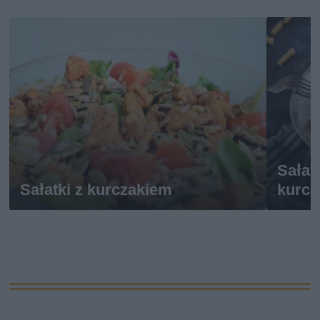
Sałat
Sałatki z kurczakiem
kurcz