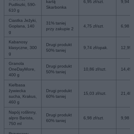
kartą
6,95 zł/szt.
9,94 zł
Pudliszki, 590-
Skarbonka
610 g
Ciastka Jeżyki,
31% taniej
Goplana, 140
4,75 zł/szt.
6,98 zł
przy zakupie 2
g
Kabanosy
Drugi produkt
klasyczne, 300
9,74 zł/opak.
12,99 
50% taniej
g
Granola
Drugi produkt
OneDayMore,
10,86 zł/szt.
14,49 z
50% taniej
400 g
Kiełbasa
żywiecka
Drugi produkt
15,03 zł/szt.
21,48 z
sucha, Krakus,
60% taniej
460 g
Napój roślinny,
Drugi produkt
alpro Barista,
6,98 zł/szt.
9,98 zł
60% taniej
750 ml
Przyprawy,