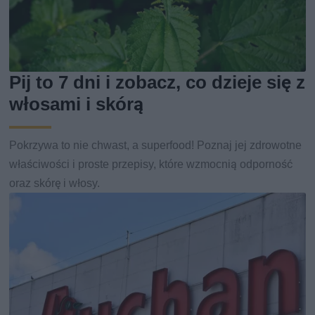
Pij to 7 dni i zobacz, co dzieje się z
włosami i skórą
Pokrzywa to nie chwast, a superfood! Poznaj jej zdrowotne
właściwości i proste przepisy, które wzmocnią odporność
oraz skórę i włosy.