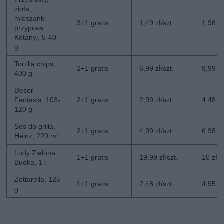
zioła,
mieszanki
3+1 gratis
1,49 zł/szt.
1,98 zł
przypraw,
Kotanyi, 5-40
g
Tortilla chips,
2+1 gratis
6,99 zł/szt.
9,99 zł
400 g
Deser
Fantasia, 103-
2+1 gratis
2,99 zł/szt.
4,48 zł
120 g
Sos do grilla,
2+1 gratis
4,99 zł/szt.
6,98 zł
Heinz, 220 ml
Lody Zielona
1+1 gratis
19,99 zł/szt.
10 zł/s
Budka, 1 l
Zottarella, 125
1+1 gratis
2,48 zł/szt.
4,95 zł
g