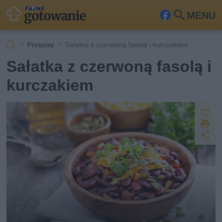
MENU
Fa
Szu
ceb
kaj
Przepisy
Sałatka z czerwoną fasolą i kurczakiem
ook
Sałatka z czerwoną fasolą i
kurczakiem
Z
D
a
U
p
r
u
d
i
s
o
k
st
z
u
ę
j
p
n
ij