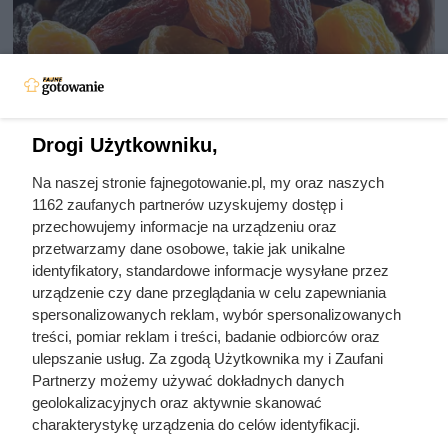
Drogi Użytkowniku,
Na naszej stronie fajnegotowanie.pl, my oraz naszych
Zjadła 5 suszonych śliwek na
1162 zaufanych partnerów uzyskujemy dostęp i
czczo. Zobacz, co zawarty w nich
przechowujemy informacje na urządzeniu oraz
przetwarzamy dane osobowe, takie jak unikalne
sorbitol zrobił z jej jelitami
identyfikatory, standardowe informacje wysyłane przez
urządzenie czy dane przeglądania w celu zapewniania
spersonalizowanych reklam, wybór spersonalizowanych
Małe owoce o wielkiej mocy: błonnik, potas, żelazo i
treści, pomiar reklam i treści, badanie odbiorców oraz
antyoksydanty wspierają trawienie, serce i odporność. Jedz
ulepszanie usług. Za zgodą Użytkownika my i Zaufani
regularnie.
Partnerzy możemy używać dokładnych danych
geolokalizacyjnych oraz aktywnie skanować
charakterystykę urządzenia do celów identyfikacji.
Ponieważ cenimy Twoją prywatność, prosimy o zgodę na