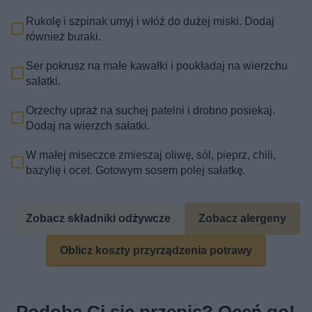
Rukolę i szpinak umyj i włóż do dużej miski. Dodaj
również buraki.
Ser pokrusz na małe kawałki i poukładaj na wierzchu
sałatki.
Orzechy upraż na suchej patelni i drobno posiekaj.
Dodaj na wierzch sałatki.
W małej miseczce zmieszaj oliwę, sól, pieprz, chili,
bazylię i ocet. Gotowym sosem polej sałatkę.
Zobacz składniki odżywcze
Zobacz alergeny
Oblicz koszty przyrządzenia potrawy
Podoba Ci się przepis? Oceń go!