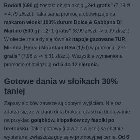
Rodolfi (690 g)
została objęta akcją
„2+1 gratis”
(7,19 zł -
> 4,79 zł/szt.). Taka sama promocja obowiązuje na
makaron włoski 100% durum Dolce & Gabbana Di
Martino (500 g)
-
„2+1 gratis”
(8,99 zł/szt. -> 5,99 zł/szt.).
W ofercie znalazły się również
napoje gazowane 7UP,
Mirinda, Pepsi i Mountain Dew (1,5 l)
w promocji
„2+1
gratis”
(7,96 zł -> 5,31 zł/szt.). Wszystkie wymienione
promocje obowiązują
od 6 do 12 sierpnia.
Gotowe dania w słoikach 30%
taniej
Zapasy słoików zawsze są dobrym wyjściem. Nie raz
zdarza się, że w ciągu dnia brakuje czasu na ugotowanie
na przykład
gołąbków, klopsików czy fasolki po
bretońsku
. Takie potrawy (i o wiele więcej) są chętnie
wybierane, zwłaszcza gdy są w promocyjnej cenie.
Od 6