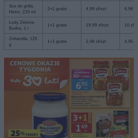
Sos do grilla,
2+1 gratis
4,99 zł/szt.
6,98 zł
Heinz, 220 ml
Lody Zielona
1+1 gratis
19,99 zł/szt.
10 zł/s
Budka, 1 l
Zottarella, 125
1+1 gratis
2,48 zł/szt.
4,95 zł
g