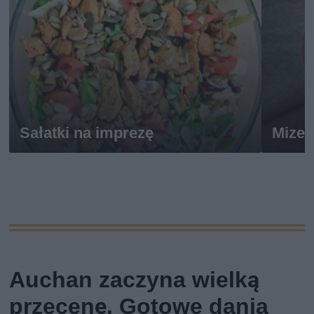
Sałatki na imprezę
Mizer
Auchan zaczyna wielką
przecenę. Gotowe dania