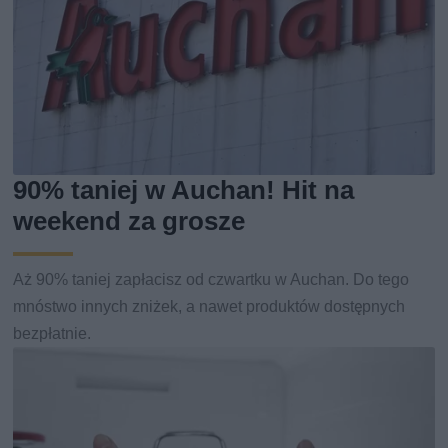
90% taniej w Auchan! Hit na
weekend za grosze
Aż 90% taniej zapłacisz od czwartku w Auchan. Do tego
mnóstwo innych zniżek, a nawet produktów dostępnych
bezpłatnie.