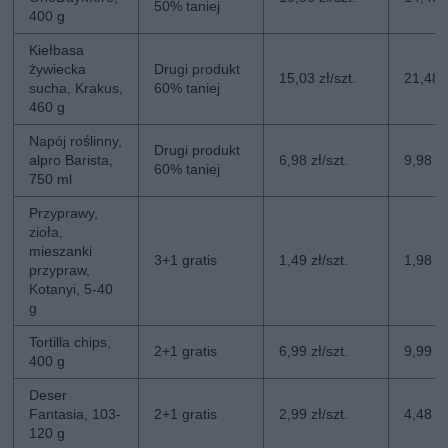
50% taniej
400 g
Kiełbasa
żywiecka
Drugi produkt
15,03 zł/szt.
21,48 z
sucha, Krakus,
60% taniej
460 g
Napój roślinny,
Drugi produkt
alpro Barista,
6,98 zł/szt.
9,98 zł
60% taniej
750 ml
Przyprawy,
zioła,
mieszanki
3+1 gratis
1,49 zł/szt.
1,98 zł
przypraw,
Kotanyi, 5-40
g
Tortilla chips,
2+1 gratis
6,99 zł/szt.
9,99 zł
400 g
Deser
Fantasia, 103-
2+1 gratis
2,99 zł/szt.
4,48 zł
120 g