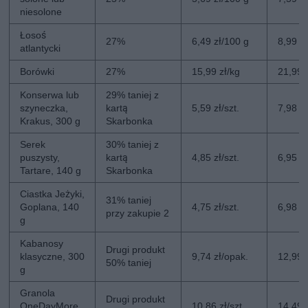
niesolone
Łosoś
27%
6,49 zł/100 g
8,99 z
atlantycki
Borówki
27%
15,99 zł/kg
21,99 
Konserwa lub
29% taniej z
szyneczka,
kartą
5,59 zł/szt.
7,98 zł
Krakus, 300 g
Skarbonka
Serek
30% taniej z
puszysty,
kartą
4,85 zł/szt.
6,95 zł
Tartare, 140 g
Skarbonka
Ciastka Jeżyki,
31% taniej
Goplana, 140
4,75 zł/szt.
6,98 zł
przy zakupie 2
g
Kabanosy
Drugi produkt
klasyczne, 300
9,74 zł/opak.
12,99 
50% taniej
g
Granola
Drugi produkt
OneDayMore,
10,86 zł/szt.
14,49 z