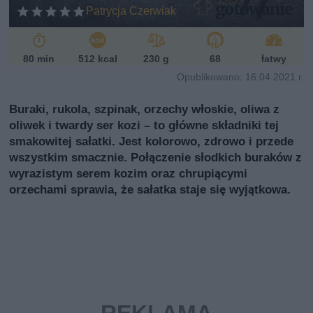
ń
Patrycja Czerwiak
sk
i
80 min
512 kcal
230 g
68
łatwy
Opublikowano: 16.04.2021 r.
Buraki, rukola, szpinak, orzechy włoskie, oliwa z
oliwek i twardy ser kozi – to główne składniki tej
smakowitej sałatki. Jest kolorowo, zdrowo i przede
wszystkim smacznie. Połączenie słodkich buraków z
wyrazistym serem kozim oraz chrupiącymi
orzechami sprawia, że sałatka staje się wyjątkowa.