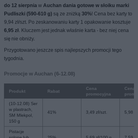
do 12 sierpnia
w
Auchan dania gotowe w słoiku marki
Pudliszki (590-610 g)
są ze zniżką
30%
! Cena bez karty to
9,94 zł/szt. Po zeskanowaniu karty 1 opakowanie kosztuje
6,95 zł
. Kluczem jest jednak właśnie karta - bez niej cena
się nie obniży.
Przygotowano jeszcze spis najlepszych promocji tego
tygodnia.
Promocje w Auchan (6-12.08)
Cena
Cena 
Produkt
Rabat
promocyjna
promo
(10-12.08) Ser
w plastrach,
41%
3,49 zł/szt.
5,98 zł
SM Mlekpol,
150 g
Pistacje
solone lub
25%
5,69 zł/100 g
7,59 z