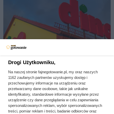
Drogi Użytkowniku,
Na naszej stronie fajnegotowanie.pl, my oraz naszych
Nowa kawa w Dino robi furorę.
1162 zaufanych partnerów uzyskujemy dostęp i
Kawosze zachwyceni smakiem, a
przechowujemy informacje na urządzeniu oraz
przetwarzamy dane osobowe, takie jak unikalne
cena jest rewelacyjna
identyfikatory, standardowe informacje wysyłane przez
urządzenie czy dane przeglądania w celu zapewniania
spersonalizowanych reklam, wybór spersonalizowanych
Nowość w Dino - kawa mielona Swisso Reich Rösten w
treści, pomiar reklam i treści, badanie odbiorców oraz