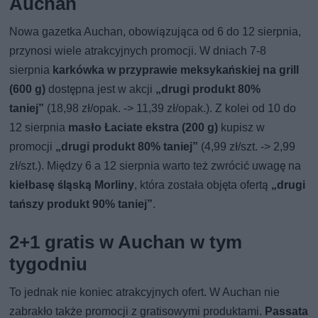
Auchan
Nowa gazetka Auchan, obowiązująca od 6 do 12 sierpnia,
przynosi wiele atrakcyjnych promocji. W dniach 7-8
sierpnia
karkówka w przyprawie meksykańskiej na grill
(600 g)
dostępna jest w akcji
„drugi produkt 80%
taniej”
(18,98 zł/opak. -> 11,39 zł/opak.). Z kolei od 10 do
12 sierpnia
masło Łaciate ekstra (200 g)
kupisz w
promocji
„drugi produkt 80% taniej”
(4,99 zł/szt. -> 2,99
zł/szt.). Między 6 a 12 sierpnia warto też zwrócić uwagę na
kiełbasę śląską Morliny
, która została objęta ofertą
„drugi
tańszy produkt 90% taniej”
.
2+1 gratis w Auchan w tym
tygodniu
To jednak nie koniec atrakcyjnych ofert. W Auchan nie
zabrakło także promocji z gratisowymi produktami.
Passata