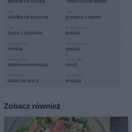
pomysł na sałatkę
nowoczesne sałatki
sałatka na komunię
przepisy z serem
dania z buraków
polska
włoska
grecka
śródziemnomorska
lunch
obiad do pracy
kolacja
Zobacz również