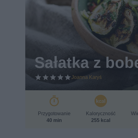
Sałatka z bo
Joanna Karyś
Przygotowanie
Kaloryczność
Wie
40 min
255 kcal