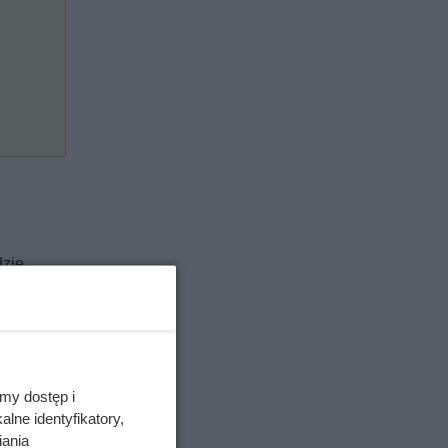
dzie
my dostęp i
lne identyfikatory,
iania