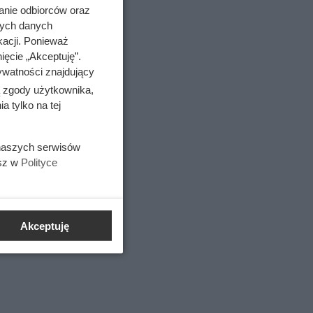
anie odbiorców oraz
zed
nych danych
kacji. Ponieważ
ięcie „Akceptuję”.
ywatności znajdujący
ą zgody użytkownika,
 tylko na tej
 naszych serwisów
esz w
Polityce
Akceptuję