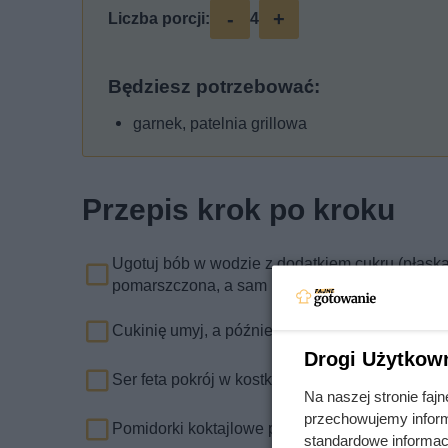
-
+
Liczba porcji:
4
Będziesz potrzebować:
garnek, patelnia grillowa
Przepis krok po kroku
Ugotuj bób w wodzie z dodatkiem cukru (płaska 
pomarszczona, a sam bób będzie miękki. Możesz
Cukinię umyj, a później w pokrój w grube plasterk
Drogi Użytkow
Ser feta pokrój w kostkę.
Na naszej stronie fa
przechowujemy informa
Pomidorki koktajlowe pokrój w ćwiartki.
standardowe informac