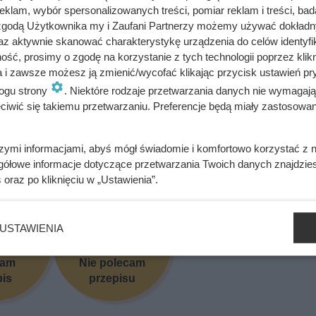
klam, wybór spersonalizowanych treści, pomiar reklam i treści, bad
ępnie dodaj oliwę z oliwek. Sałatkę polej sosem winegret tuż pr
 zgodą Użytkownika my i Zaufani Partnerzy możemy używać dokład
ymi ziołami (np. bazylią).
az aktywnie skanować charakterystykę urządzenia do celów identyfi
ść, prosimy o zgodę na korzystanie z tych technologii poprzez klikn
a i zawsze możesz ją zmienić/wycofać klikając przycisk ustawień pr
bacz alergeny
Oblicz koszty przyrządzenia potrawy
ogu strony
. Niektóre rodzaje przetwarzania danych nie wymagaj
iwić się takiemu przetwarzaniu. Preferencje będą miały zastosowania
szymi informacjami, abyś mógł świadomie i komfortowo korzystać z
się przepis? Oceń go!
gółowe informacje dotyczące przetwarzania Twoich danych znajdzi
s
oraz po kliknięciu w „Ustawienia”.
USTAWIENIA
cam
Nie polecam
pis
przepisu