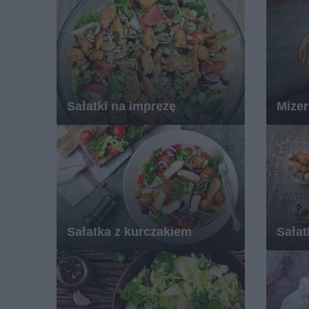
Sałatki na imprezę
Mizer
Sałatka z kurczakiem
Sałat