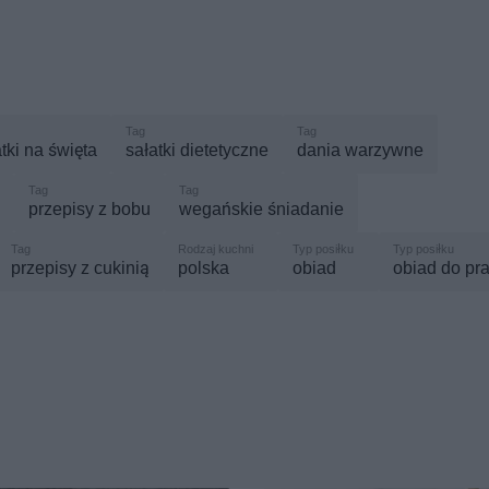
tki na święta
sałatki dietetyczne
dania warzywne
przepisy z bobu
wegańskie śniadanie
przepisy z cukinią
polska
obiad
obiad do pr