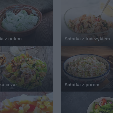
ia z octem
Sałatka z tuńczykiem
ka cezar
Sałatka z porem