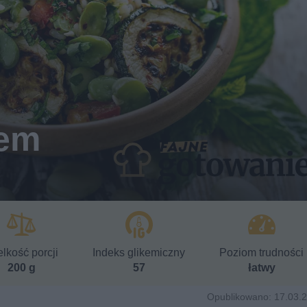
bem
lkość porcji
Indeks glikemiczny
Poziom trudności
200 g
57
łatwy
Opublikowano: 17.03.2