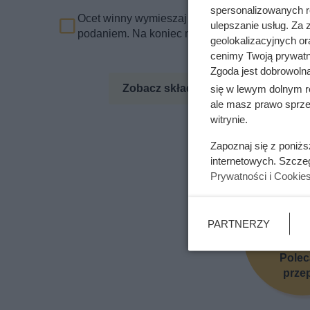
spersonalizowanych re
Ocet winny wymieszaj z solą i pieprzem, a nast
ulepszanie usług. Za
podaniem. Na koniec możesz ją posypać ulubion
geolokalizacyjnych or
cenimy Twoją prywatno
Zgoda jest dobrowoln
Zobacz składniki odżywcze
Zo
się w lewym dolnym r
ale masz prawo sprzec
witrynie.
Zapoznaj się z poniż
Podoba Ci 
internetowych. Szcze
Prywatności i Cookie
PARTNERZY
Pole
prze