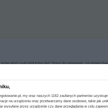
łyżeczka) i soli (pół łyżeczki). Gotuj do momentu, aż skórka bę
 obrać go z łupin lub zjeść ze skórką.
i i grilluj na specjalnej patelni.
niku,
jnegotowanie.pl, my oraz naszych 1162 zaufanych partnerów uzyskuje
cje na urządzeniu oraz przetwarzamy dane osobowe, takie jak unika
je wysyłane przez urządzenie czy dane przeglądania w celu zapewn