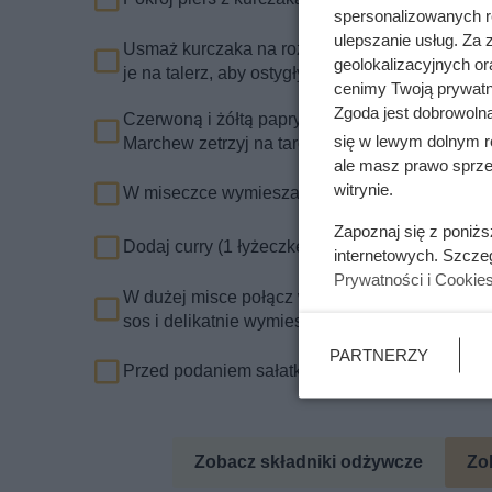
spersonalizowanych re
ulepszanie usług. Za
Usmaż kurczaka na rozgrzanej patelni z niewielk
geolokalizacyjnych or
je na talerz, aby ostygły.
cenimy Twoją prywatno
Zgoda jest dobrowoln
Czerwoną i żółtą paprykę pokrój w kostkę. Ogór
się w lewym dolnym r
Marchew zetrzyj na tarce o grubych oczkach.
ale masz prawo sprzec
witrynie.
W miseczce wymieszaj majonez z jogurtem nat
Zapoznaj się z poniż
Dodaj curry (1 łyżeczkę) i dopraw do smaku sol
internetowych. Szcze
Prywatności i Cookie
W dużej misce połącz wszystkie składniki: ryż
sos i delikatnie wymieszaj, aby wszystkie składn
PARTNERZY
Przed podaniem sałatkę można posypać posie
Zobacz składniki odżywcze
Zo