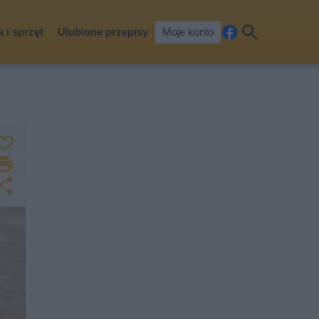
 i sprzęt
Ulubione przepisy
Moje konto
Fa
Szu
ceb
kaj
ook
Z
a
D
p
r
U
i
u
d
s
k
o
z
u
st
j
ę
p
n
ij