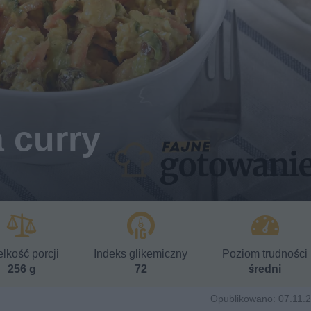
a curry
lkość porcji
Indeks glikemiczny
Poziom trudności
256 g
72
średni
Opublikowano: 07.11.2