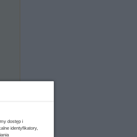
my dostęp i
lne identyfikatory,
iania