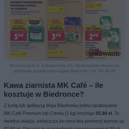
W promocji m.in. kultowe kawy, fot. Opracowanie własne na
podstawie gazetki promocyjnej Biedronki z dn. 03-08.08
Kawa ziarnista MK Café – ile
kosztuje w Biedronce?
Z kartą lub aplikacją Moja Biedronka jedno opakowanie
MK Café Premium lub Crema (1 kg) kosztuje
55,99 zł
. To
świetna okazja, zwłaszcza że cena bez promocji wynosi aż
83,99 zł. Oznacza to oszczędność sięgającą niemal 30 zł