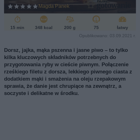
Magda Panek
15 min
348 kcal
200 g
75
łatwy
Opublikowano: 03.09.2021 r.
Dorsz, jajka, mąka pszenna i jasne piwo – to tylko
kilka kluczowych składników potrzebnych do
przygotowania ryby w cieście piwnym. Połączenie
rześkiego filetu z dorsza, lekkiego piwnego ciasta z
dodatkiem mąki i smażenia na oleju rzepakowym
sprawia, że danie jest chrupiące na zewnątrz, a
soczyste i delikatne w środku.