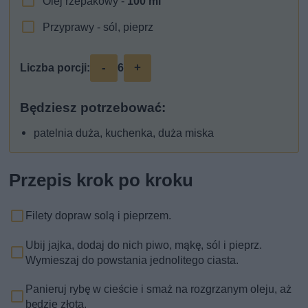
Olej rzepakowy -
100
ml
Przyprawy - sól, pieprz
-
+
Liczba porcji:
6
Będziesz potrzebować:
patelnia duża, kuchenka, duża miska
Przepis krok po kroku
Filety dopraw solą i pieprzem.
Ubij jajka, dodaj do nich piwo, mąkę, sól i pieprz.
Wymieszaj do powstania jednolitego ciasta.
Panieruj rybę w cieście i smaż na rozgrzanym oleju, aż
będzie złota.