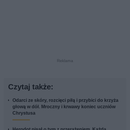
Czytaj także:
Odarci ze skóry, rozcięci piłą i przybici do krzyża
głową w dół. Mroczny i krwawy koniec uczniów
Chrystusa
Herodot pisał o tym z przerażeniem. Każda