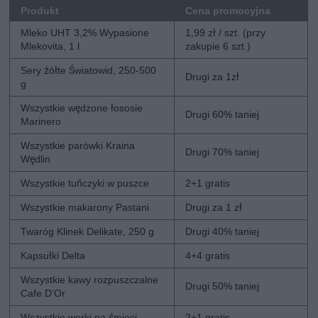
Produkt
Cena promocyjna
Mleko UHT 3,2% Wypasione
1,99 zł / szt. (przy
Mlekovita, 1 l
zakupie 6 szt.)
Sery żółte Światowid, 250-500
Drugi za 1zł
g
Wszystkie wędzone łososie
Drugi 60% taniej
Marinero
Wszystkie parówki Kraina
Drugi 70% taniej
Wędlin
Wszystkie tuńczyki w puszce
2+1 gratis
Wszystkie makarony Pastani
Drugi za 1 zł
Twaróg Klinek Delikate, 250 g
Drugi 40% taniej
Kapsułki Delta
4+4 gratis
Wszystkie kawy rozpuszczalne
Drugi 50% taniej
Cafe D’Or
Wszystkie worki na śmieci
2+1 gratis