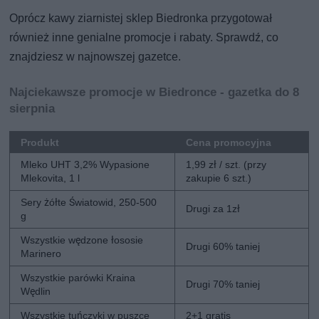
Oprócz kawy ziarnistej sklep Biedronka przygotował
również inne genialne promocje i rabaty. Sprawdź, co
znajdziesz w najnowszej gazetce.
Najciekawsze promocje w Biedronce - gazetka do 8
sierpnia
Produkt
Cena promocyjna
Mleko UHT 3,2% Wypasione
1,99 zł / szt. (przy
Mlekovita, 1 l
zakupie 6 szt.)
Sery żółte Światowid, 250-500
Drugi za 1zł
g
Wszystkie wędzone łososie
Drugi 60% taniej
Marinero
Wszystkie parówki Kraina
Drugi 70% taniej
Wędlin
Wszystkie tuńczyki w puszce
2+1 gratis