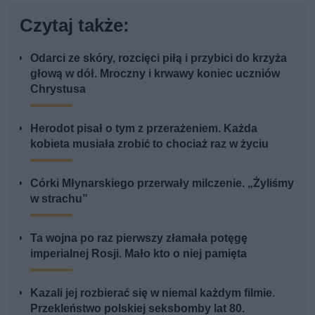
Czytaj także:
Odarci ze skóry, rozcięci piłą i przybici do krzyża
głową w dół. Mroczny i krwawy koniec uczniów
Chrystusa
Herodot pisał o tym z przerażeniem. Każda
kobieta musiała zrobić to chociaż raz w życiu
Córki Młynarskiego przerwały milczenie. „Żyliśmy
w strachu”
Ta wojna po raz pierwszy złamała potęgę
imperialnej Rosji. Mało kto o niej pamięta
Kazali jej rozbierać się w niemal każdym filmie.
Przekleństwo polskiej seksbomby lat 80.