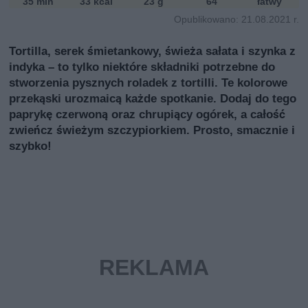
35 min
33 kcal
23 g
64
łatwy
Opublikowano: 21.08.2021 r.
Tortilla, serek śmietankowy, świeża sałata i szynka z
indyka – to tylko niektóre składniki potrzebne do
stworzenia pysznych roladek z tortilli. Te kolorowe
przekąski urozmaicą każde spotkanie. Dodaj do tego
paprykę czerwoną oraz chrupiący ogórek, a całość
zwieńcz świeżym szczypiorkiem. Prosto, smacznie i
szybko!