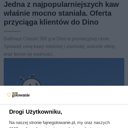
Jedna z najpopularniejszych kaw
właśnie mocno staniała. Oferta
przyciąga klientów do Dino
Dallmayr Classic 500 g w Dino w promocyjnej cenie.
Sprawdź cenę kawy mielonej i ziarnistej, warunki oferty
oraz termin jej ważności.
Drogi Użytkowniku,
Na naszej stronie fajnegotowanie.pl, my oraz naszych