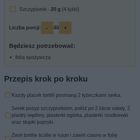
Szczypiorek -
20
g
(4 łyżki)
-
+
Liczba porcji:
40
Będziesz potrzebować:
folia spożywcza
Przepis krok po kroku
Każdy placek tortilli posmaruj 2 łyżeczkami serka.
Serek posyp szczypiorkiem, połóż po 2 liście sałaty, 2
plastry wędliny, plasterki ogórka, plasterki rzodkiewki
oraz słupki papryki.
Zwiń tortille ściśle w rulon i zawiń ciasno w folię