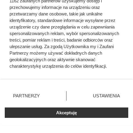
1162 zaufanych partnerów uzyskujemy dostęp i
przechowujemy informacje na urządzeniu oraz
przetwarzamy dane osobowe, takie jak unikalne
identyfikatory, standardowe informacje wysyłane przez
Biedronka przeceniła kultową
urządzenie czy dane przeglądania w celu zapewniania
kawę o prawie 40 zł. Klienci
spersonalizowanych reklam, wybór spersonalizowanych
treści, pomiar reklam i treści, badanie odbiorców oraz
ruszyli do sklepów
ulepszanie usług. Za zgodą Użytkownika my i Zaufani
Partnerzy możemy używać dokładnych danych
geolokalizacyjnych oraz aktywnie skanować
Miłośnicy kawy ruszyli do Biedronki po Tchibo Exclusive.
charakterystykę urządzenia do celów identyfikacji.
Przy zakupie dwóch opakowań kilogramowa kawa kosztuje
Ponieważ cenimy Twoją prywatność, prosimy o zgodę na
tylko 49,99 zł zamiast 87,99 zł. Sprawdź warunki promocji i
korzystanie z tych technologii poprzez kliknięcie
inne okazje z gazetki.
„Akceptuję”. Zgoda jest dobrowolna i zawsze możesz ją
zmienić/wycofać klikając przycisk ustawień prywatności
PARTNERZY
USTAWIENIA
znajdujący się w lewym dolnym rogu strony
. Niektóre
rodzaje przetwarzania danych nie wymagają zgody
Akceptuję
użytkownika, ale masz prawo sprzeciwić się takiemu
przetwarzaniu. Preferencje będą miały zastosowania tylko
na tej witrynie.