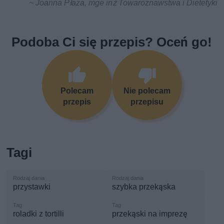
~ Joanna Płaza, mge inż Towaroznawstwa i Dietetyki
Podoba Ci się przepis? Oceń go!
Polecam
Nie polecam
przepis
przepisu
Tagi
przystawki
szybka przekąska
roladki z tortilli
przekąski na imprezę