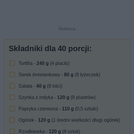
Składniki dla
40
porcji:
Tortilla -
240
g
(4 placki)
Serek śmietankowy -
80
g
(8 łyżeczek)
Sałata -
40
g
(8 liści)
Szynka z indyka -
120
g
(8 plastrów)
Papryka czerwona -
110
g
(0,5 sztuki)
Ogórek -
120
g
(1 średni wielkości długi ogórek)
Rzodkiewka -
120
g
(8 sztuk)