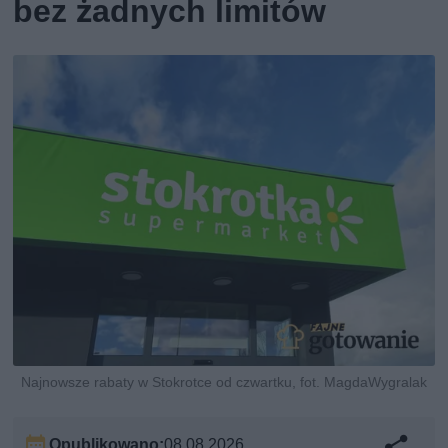
bez żadnych limitów
Najnowsze rabaty w Stokrotce od czwartku, fot. MagdaWygralak
Opublikowano:
08.08.2026