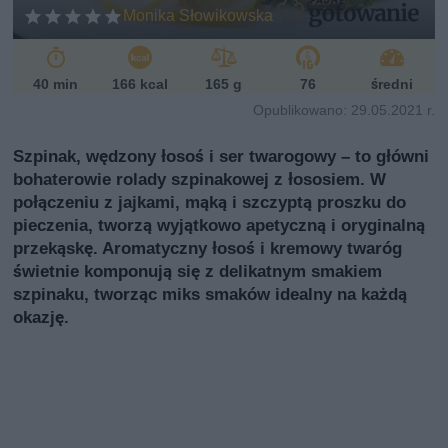
Monika Słowikowska
40 min
166 kcal
165 g
76
średni
Opublikowano: 29.05.2021 r.
Szpinak, wędzony łosoś i ser twarogowy – to główni
bohaterowie rolady szpinakowej z łososiem. W
połączeniu z jajkami, mąką i szczyptą proszku do
pieczenia, tworzą wyjątkowo apetyczną i oryginalną
przekąskę. Aromatyczny łosoś i kremowy twaróg
świetnie komponują się z delikatnym smakiem
szpinaku, tworząc miks smaków idealny na każdą
okazję.