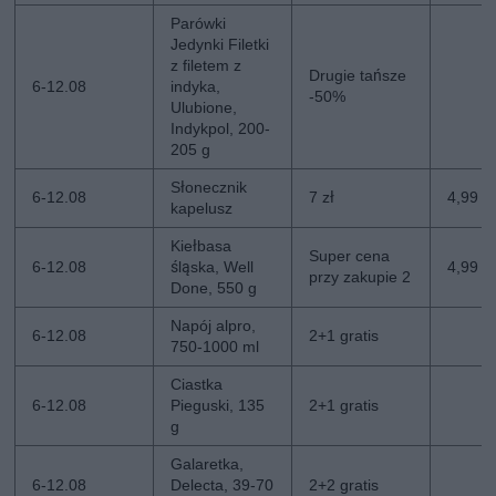
Parówki
Jedynki Filetki
z filetem z
Drugie tańsze
6-12.08
indyka,
-50%
Ulubione,
Indykpol, 200-
205 g
Słonecznik
6-12.08
7 zł
4,99 zł
kapelusz
Kiełbasa
Super cena
6-12.08
śląska, Well
4,99 z
przy zakupie 2
Done, 550 g
Napój alpro,
6-12.08
2+1 gratis
750-1000 ml
Ciastka
6-12.08
Pieguski, 135
2+1 gratis
g
Galaretka,
6-12.08
Delecta, 39-70
2+2 gratis