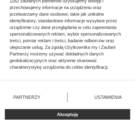
1162 zaufanych partnerów uzyskujemy dostęp i
przechowujemy informacje na urządzeniu oraz
przetwarzamy dane osobowe, takie jak unikalne
Jedna z najlepszych kaw premium
identyfikatory, standardowe informacje wysyłane przez
urządzenie czy dane przeglądania w celu zapewniania
w promocji. Błyskawicznie znika z
spersonalizowanych reklam, wybór spersonalizowanych
półek
treści, pomiar reklam i treści, badanie odbiorców oraz
ulepszanie usług. Za zgodą Użytkownika my i Zaufani
Partnerzy możemy używać dokładnych danych
Lavazza Qualità Oro w atrakcyjnej promocji w Dino.
geolokalizacyjnych oraz aktywnie skanować
Sprawdź, dlaczego warto skorzystać z oferty i do kiedy jest
charakterystykę urządzenia do celów identyfikacji.
Ponieważ cenimy Twoją prywatność, prosimy o zgodę na
ważna.
korzystanie z tych technologii poprzez kliknięcie
„Akceptuję”. Zgoda jest dobrowolna i zawsze możesz ją
zmienić/wycofać klikając przycisk ustawień prywatności
PARTNERZY
USTAWIENIA
znajdujący się w lewym dolnym rogu strony
. Niektóre
rodzaje przetwarzania danych nie wymagają zgody
Akceptuję
użytkownika, ale masz prawo sprzeciwić się takiemu
przetwarzaniu. Preferencje będą miały zastosowania tylko
na tej witrynie.