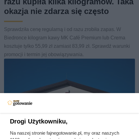
razu kupiła kilka kilogramów. Taka
okazja nie zdarza się często
Sprawdziła cenę regularną i od razu zrobiła zapas. W
Biedronce kilogram kawy MK Café Premium lub Crema
kosztuje tylko 55,99 zł zamiast 83,99 zł. Sprawdź warunki
promocji i termin jej obowiązywania.
Drogi Użytkowniku,
Na naszej stronie fajnegotowanie.pl, my oraz naszych