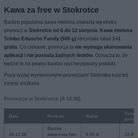
Kawa za free w Stokrotce
Bardzo popularna kawa mielona znalazła się ekstra
promocji w
Stokrotce od 6 do 12 sierpnia
.
Kawa mielona
Tchibo Eduscho Family (500 g)
otrzymała rabat
1+1
gratis
. Co ciekawe, promocja ta
nie wymaga skanowania
aplikacji i nie posiada żadnych limitów
. Oznacza to, że
będzie to na pewno bardzo rozchwytywany produkt.
Poza wyżej wymienionymi promocjami Stokrotka kusi też
innymi zniżkami.
Promocje w Stokrotce (6-12.08)
Cena
Data
Produkt
Rabat
promo
Boczek
10-12.08
wieprzowy bez
6,50 zł
13,99 