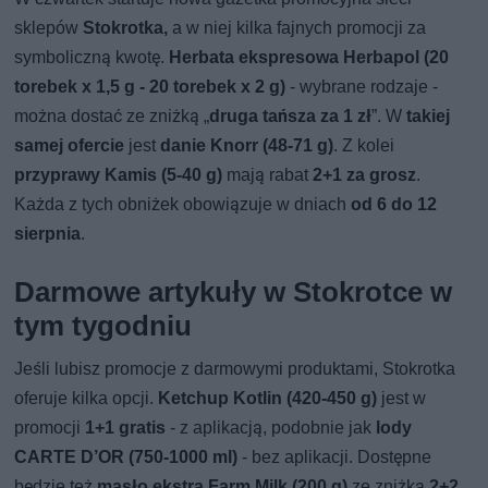
sklepów
Stokrotka,
a w niej kilka fajnych promocji za
symboliczną kwotę.
Herbata ekspresowa Herbapol (20
torebek x 1,5 g - 20 torebek x 2 g)
- wybrane rodzaje -
można dostać ze zniżką „
druga tańsza za 1 zł
”. W
takiej
samej ofercie
jest
danie Knorr (48-71 g)
. Z kolei
przyprawy Kamis (5-40 g)
mają rabat
2+1 za grosz
.
Każda z tych obniżek obowiązuje w dniach
od 6 do 12
sierpnia
.
Darmowe artykuły w Stokrotce w
tym tygodniu
Jeśli lubisz promocje z darmowymi produktami, Stokrotka
oferuje kilka opcji.
Ketchup Kotlin (420-450 g)
jest w
promocji
1+1 gratis
- z aplikacją, podobnie jak
lody
CARTE D’OR (750-1000 ml)
- bez aplikacji. Dostępne
będzie też
masło ekstra Farm Milk (200 g)
ze zniżką
2+2