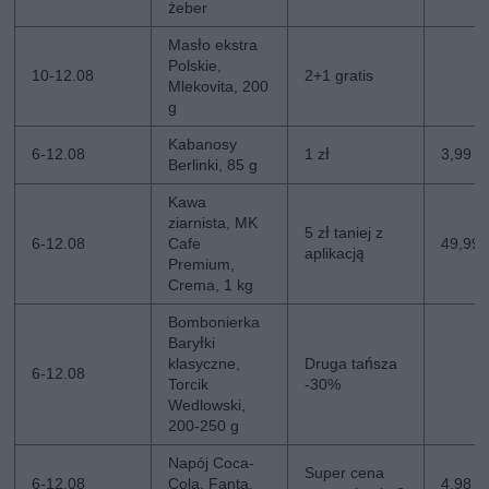
żeber
Masło ekstra
Polskie,
10-12.08
2+1 gratis
Mlekovita, 200
g
Kabanosy
6-12.08
1 zł
3,99 zł
Berlinki, 85 g
Kawa
ziarnista, MK
5 zł taniej z
6-12.08
Cafe
49,99 z
aplikacją
Premium,
Crema, 1 kg
Bombonierka
Baryłki
klasyczne,
Druga tańsza
6-12.08
Torcik
-30%
Wedlowski,
200-250 g
Napój Coca-
Super cena
6-12.08
Cola, Fanta,
4,98 zł