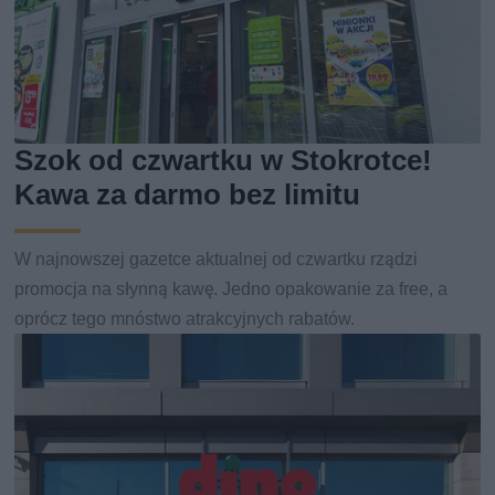
Szok od czwartku w Stokrotce!
Kawa za darmo bez limitu
W najnowszej gazetce aktualnej od czwartku rządzi
promocja na słynną kawę. Jedno opakowanie za free, a
oprócz tego mnóstwo atrakcyjnych rabatów.