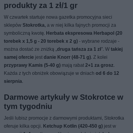
produkty za 1 zł/1 gr
W czwartek startuje nowa gazetka promocyjna sieci
sklepów
Stokrotka,
a w niej kilka fajnych promocji za
symboliczną kwotę.
Herbata ekspresowa Herbapol (20
torebek x 1,5 g - 20 torebek x 2 g)
- wybrane rodzaje -
można dostać ze zniżką „
druga tańsza za 1 zł
”. W
takiej
samej ofercie
jest
danie Knorr (48-71 g)
. Z kolei
przyprawy Kamis (5-40 g)
mają rabat
2+1 za grosz
.
Każda z tych obniżek obowiązuje w dniach
od 6 do 12
sierpnia
.
Darmowe artykuły w Stokrotce w
tym tygodniu
Jeśli lubisz promocje z darmowymi produktami, Stokrotka
oferuje kilka opcji.
Ketchup Kotlin (420-450 g)
jest w