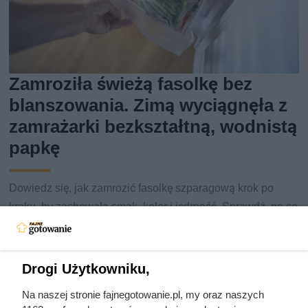
Zamroziła świeżą fasolkę bez
blanszowania. Zimą wyciągnęła z
zamrażarki bezkształtną, wodnistą
papkę
Dowiedz się, jak zamrozić fasolkę szparagową krok po
kroku, by zachowała smak, kolor i jędrność. Sprawdź, po co
blanszować.
Drogi Użytkowniku,
Na naszej stronie fajnegotowanie.pl, my oraz naszych