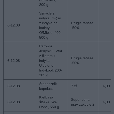
200 g
Sznycle z
indyka, mięso
z indyka na
Drugie tańsze
6-12.08
kotlety,
-50%
O!Mięso, 400-
500 g
Parówki
Jedynki Filetki
z filetem z
Drugie tańsze
6-12.08
indyka,
-50%
Ulubione,
Indykpol, 200-
205 g
Słonecznik
6-12.08
7 zł
4,99 zł
kapelusz
Kiełbasa
Super cena
6-12.08
śląska, Well
4,99 z
przy zakupie 2
Done, 550 g