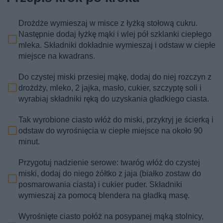
Drożdże wymieszaj w misce z łyżką stołową cukru.
Następnie dodaj łyżkę mąki i wlej pół szklanki ciepłego
mleka. Składniki dokładnie wymieszaj i odstaw w ciepłe
miejsce na kwadrans.
Do czystej miski przesiej mąkę, dodaj do niej rozczyn z
drożdży, mleko, 2 jajka, masło, cukier, szczyptę soli i
wyrabiaj składniki ręką do uzyskania gładkiego ciasta.
Tak wyrobione ciasto włóż do miski, przykryj je ścierką i
odstaw do wyrośnięcia w ciepłe miejsce na około 90
minut.
Przygotuj nadzienie serowe: twaróg włóż do czystej
miski, dodaj do niego żółtko z jaja (białko zostaw do
posmarowania ciasta) i cukier puder. Składniki
wymieszaj za pomocą blendera na gładką masę.
Wyrośnięte ciasto połóż na posypanej mąką stolnicy,