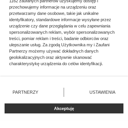
1162 zaufanych partnerów uzyskujemy dostęp i
przechowujemy informacje na urządzeniu oraz
przetwarzamy dane osobowe, takie jak unikalne
identyfikatory, standardowe informacje wysyłane przez
urządzenie czy dane przeglądania w celu zapewniania
spersonalizowanych reklam, wybór spersonalizowanych
treści, pomiar reklam i treści, badanie odbiorców oraz
ulepszanie usług. Za zgodą Użytkownika my i Zaufani
Partnerzy możemy używać dokładnych danych
geolokalizacyjnych oraz aktywnie skanować
Drugi produkt za 1 zł? W tej
charakterystykę urządzenia do celów identyfikacji.
Ponieważ cenimy Twoją prywatność, prosimy o zgodę na
promocji Biedronka szybko
korzystanie z tych technologii poprzez kliknięcie
wprowadziła ograniczenie do 4
„Akceptuję”. Zgoda jest dobrowolna i zawsze możesz ją
paczek
zmienić/wycofać klikając przycisk ustawień prywatności
PARTNERZY
USTAWIENIA
znajdujący się w lewym dolnym rogu strony
. Niektóre
rodzaje przetwarzania danych nie wymagają zgody
W Biedronce przez cały tydzień trwa super promocja.
Akceptuję
użytkownika, ale masz prawo sprzeciwić się takiemu
Druga sztuka kosztuje tylko 1 zł, a oprócz tego
przetwarzaniu. Preferencje będą miały zastosowania tylko
na tej witrynie.
zaoszczędzisz nawet do 90%.