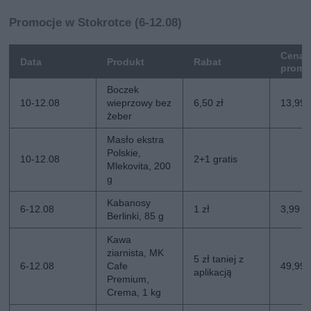
Promocje w Stokrotce (6-12.08)
Cena
Data
Produkt
Rabat
promo
Boczek
10-12.08
wieprzowy bez
6,50 zł
13,99 
żeber
Masło ekstra
Polskie,
10-12.08
2+1 gratis
Mlekovita, 200
g
Kabanosy
6-12.08
1 zł
3,99 zł
Berlinki, 85 g
Kawa
ziarnista, MK
5 zł taniej z
6-12.08
Cafe
49,99 z
aplikacją
Premium,
Crema, 1 kg