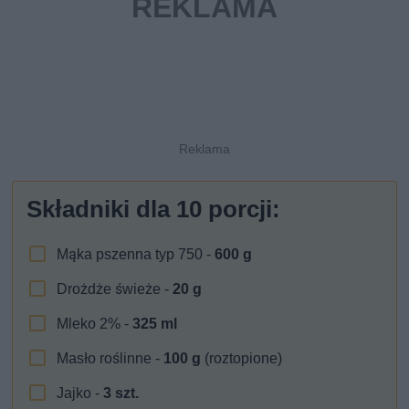
Składniki dla
10
porcji:
Mąka pszenna typ 750 -
600
g
Drożdże świeże -
20
g
Mleko 2% -
325
ml
Masło roślinne -
100
g
(roztopione)
Jajko -
3
szt.