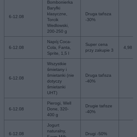
Bombonierka
Baryłki
klasyczne,
Druga tańsza
6-12.08
Torcik
-30%
Wedlowski,
200-250 g
Napój Coca-
Super cena
6-12.08
Cola, Fanta,
4,98 zł
przy zakupie 3
Sprite, 1,5 l
Wszystkie
śmietany i
śmietanki (nie
Druga tańsza
6-12.08
dotyczy
-40%
śmietanki
UHT)
Pierogi, Well
Drugie tańsze
6-12.08
Done, 320-
-40%
400 g
Jogurt
naturalny,
6-12.08
Drugi -50%
Farm Milk,