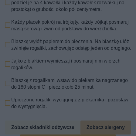
podziel je na 4 kawałki i każdy kawałek rozwałkuj na
prostokąt o grubości około pół centymetra.
Każdy placek pokrój na trójkąty, każdy trójkąt posmaruj
masą serową i zwiń od podstawy do wierzchołka.
Blaszkę wyłóż papierem do pieczenia. Na blaszkę ułóż
zwinięte rogaliki, zachowując odstęp jeden od drugiego.
Jajko z białkiem wymieszaj i posmaruj nim wierzch
rogalików.
Blaszkę z rogalikami wstaw do piekarnika nagrzanego
do 180 stopni C i piecz około 25 minut.
Upieczone rogaliki wyciągnij z z piekarnika i pozostaw
do wystygnięcia.
Zobacz składniki odżywcze
Zobacz alergeny