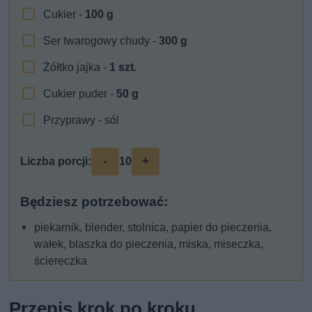
Cukier -
100
g
Ser twarogowy chudy -
300
g
Żółtko jajka -
1
szt.
Cukier puder -
50
g
Przyprawy - sól
-
+
Liczba porcji:
10
Będziesz potrzebować:
piekarnik, blender, stolnica, papier do pieczenia,
wałek, blaszka do pieczenia, miska, miseczka,
ściereczka
Przepis krok po kroku