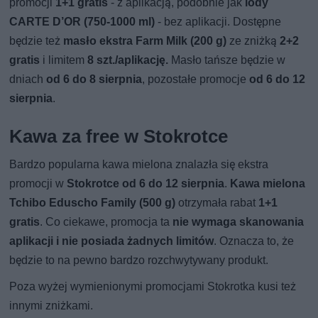
promocji
1+1 gratis
- z aplikacją, podobnie jak
lody
CARTE D’OR (750-1000 ml)
- bez aplikacji. Dostępne
będzie też
masło ekstra Farm Milk (200 g)
ze zniżką
2+2
gratis
i limitem
8 szt./aplikację.
Masło tańsze będzie w
dniach
od 6 do 8 sierpnia
, pozostałe promocje
od 6 do 12
sierpnia
.
Kawa za free w Stokrotce
Bardzo popularna kawa mielona znalazła się ekstra
promocji w
Stokrotce od 6 do 12 sierpnia
.
Kawa mielona
Tchibo Eduscho Family (500 g)
otrzymała rabat
1+1
gratis
. Co ciekawe, promocja ta
nie wymaga skanowania
aplikacji i nie posiada żadnych limitów
. Oznacza to, że
będzie to na pewno bardzo rozchwytywany produkt.
Poza wyżej wymienionymi promocjami Stokrotka kusi też
innymi zniżkami.