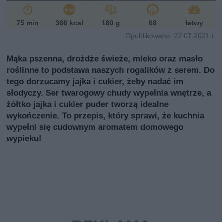
i
75 min
366 kcal
160 g
68
łatwy
Opublikowano: 22.07.2021 r.
Mąka pszenna, drożdże świeże, mleko oraz masło
roślinne to podstawa naszych rogalików z serem. Do
tego dorzucamy jajka i cukier, żeby nadać im
słodyczy. Ser twarogowy chudy wypełnia wnętrze, a
żółtko jajka i cukier puder tworzą idealne
wykończenie. To przepis, który sprawi, że kuchnia
wypełni się cudownym aromatem domowego
wypieku!